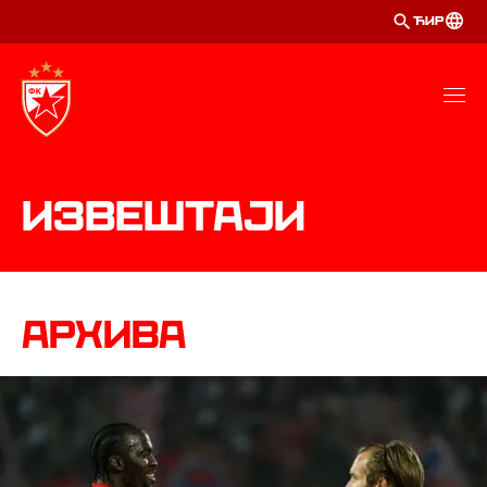
ЋИР
Извештаји
Aрхива