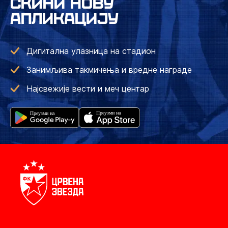
СКИНИ НОВУ
АПЛИКАЦИЈУ
Дигитална улазница на стадион
Занимљива такмичења и вредне награде
Најсвежије вести и меч центар