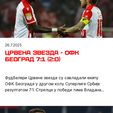
26.7.2025
Црвена звезда - ОФК
Београд 7:1 (2:0)
Фудбалери Црвене звезде су савладали екипу
ОФК Београда у другом колу Суперлиге Србије
резултатом 7:1. Стрелци у победи тима Владана
Милојевића су били Александар Катаи (2), Мирко
Иванић, Раде Крунић, Фелисио Милсон, Бруно
Дуарте и Василије Костов.