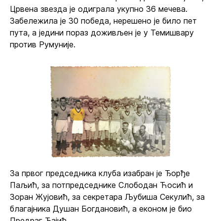
Црвена звезда је одиграла укупно 36 мечева.
Забележила је 30 победа, нерешено је било пет
пута, а једини пораз доживљен је у Темишвару
против Румуније.
За првог председника клуба изабран је Ђорђе
Паљић, за потпредседнике Слободан Ћосић и
Зоран Жујовић, за секретара Љубиша Секулић, за
благајника Душан Богдановић, а економ је био
Предраг Ђајић.