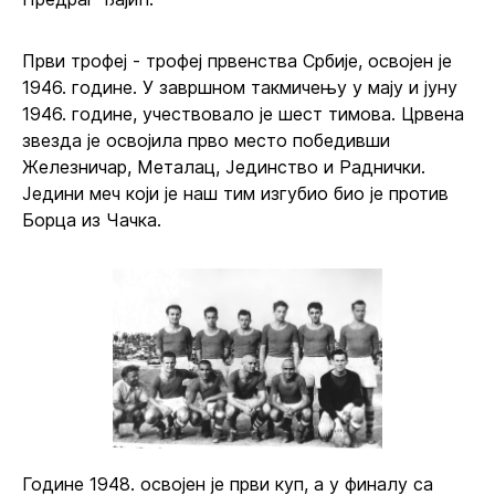
Први трофеј - трофеј првенства Србије, освојен је
1946. године. У завршном такмичењу у мају и јуну
1946. године, учествовало је шест тимова. Црвена
звезда је освојила прво место победивши
Железничар, Металац, Јединство и Раднички.
Једини меч који је наш тим изгубио био је против
Борца из Чачка.
Године 1948. освојен је први куп, а у финалу са