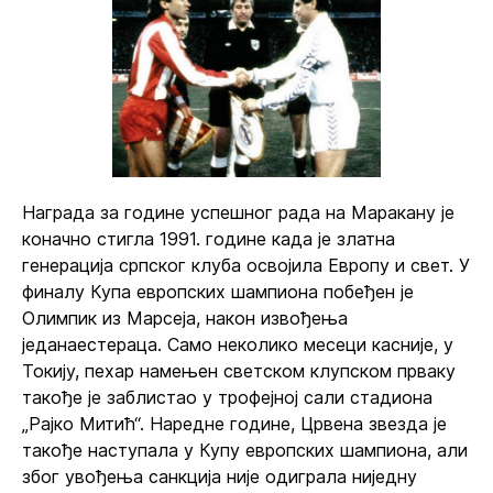
Награда за године успешног рада на Маракану је
коначно стигла 1991. године када је златна
генерација српског клуба освојила Европу и свет. У
финалу Купа европских шампиона побеђен је
Олимпик из Марсеја, након извођења
једанаестераца. Само неколико месеци касније, у
Токију, пехар намењен светском клупском прваку
такође је заблистао у трофејној сали стадиона
„Рајко Митић“. Наредне године, Црвена звезда је
такође наступала у Купу европских шампиона, али
због увођења санкција није одиграла ниједну