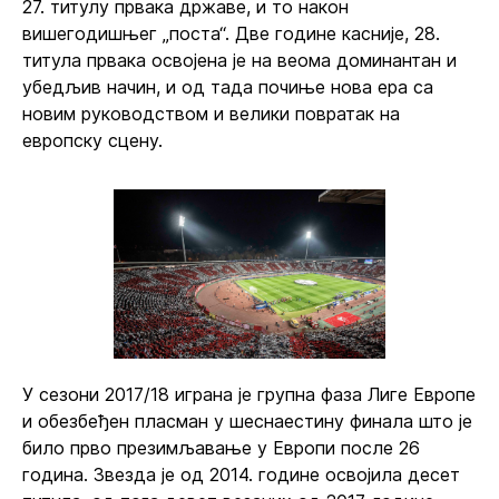
27. титулу првака државе, и то након
вишегодишњег „поста“. Две године касније, 28.
титула првака освојена је на веома доминантан и
убедљив начин, и од тада почиње нова ера са
новим руководством и велики повратак на
европску сцену.
У сезони 2017/18 играна је групна фаза Лиге Европе
и обезбеђен пласман у шеснаестину финала што је
било прво презимљавање у Европи после 26
година. Звезда је од 2014. године освојила десет