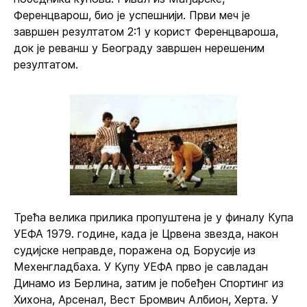
Ференцварош, био је успешнији. Први меч је
завршен резултатом 2:1 у корист Ференцвароша,
док је реванш у Београду завршен нерешеним
резултатом.
Трећа велика прилика пропуштена је у финалу Купа
УЕФА 1979. године, када је Црвена звезда, након
судијске неправде, поражена од Борусије из
Мехенгладбаха. У Купу УЕФА прво је савладан
Динамо из Берлина, затим је побеђен Спортинг из
Хихона, Арсенал, Вест Бромвич Албион, Херта. У