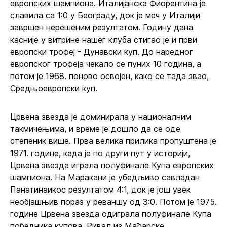
европских шампиона. Италијанска Фиорентина је
славила са 1:0 у Београду, док је меч у Италији
завршен нерешеним резултатом. Годину дана
касније у витрине нашег клуба стигао је и први
европски трофеј - Дунавски куп. До наредног
европског трофеја чекало се пуних 10 година, а
потом је 1968. поново освојен, како се тада звао,
Средњоевропски куп.
Црвена звезда је доминирала у националним
такмичењима, и време је дошло да се оде
степеник више. Прва велика прилика пропуштена је
1971. године, када је по други пут у историји,
Црвена звезда играла полуфинале Купа европских
шампиона. На Маракани је убедљиво савладан
Панатинаикос резултатом 4:1, док је још увек
необјашњив пораз у реваншу од 3:0. Потом је 1975.
године Црвена звезда одиграла полуфинале Купа
победника купова. Ривал из Мађарске,