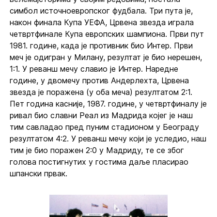
симбол источноевропског фудбала. Три пута је,
након финала Купа УЕФА, Црвена звезда играла
четвртфинале Купа европских шампиона. Први пут
1981. године, када је противник био Интер. Први
меч је одигран у Милану, резултат је био нерешен,
1:1. У реванш мечу славио је Интер. Наредне
године, у двомечу против Андерлехта, Црвена
звезда је поражена (у оба меча) резултатом 2:1.
Пет година касније, 1987. године, у четвртфиналу је
ривал био славни Реал из Мадрида којег је наш
тим савладао пред пуним стадионом у Београду
резултатом 4:2. У реванш мечу који је уследио, наш
тим је био поражен 2:0 у Мадриду, те се због
голова постигнутих у гостима даље пласирао
шпански првак.