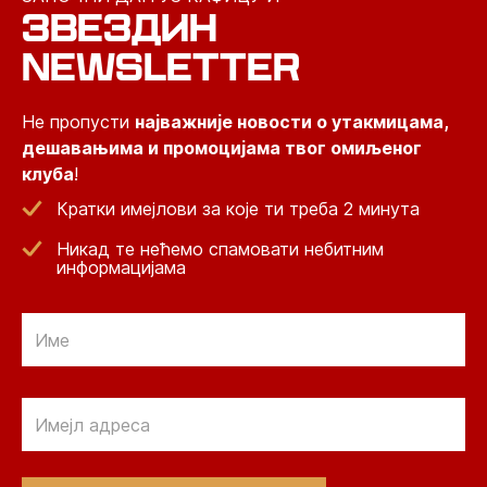
ЗВЕЗДИН
NEWSLETTER
Не пропусти
најважније новости о утакмицама,
дешавањима и промоцијама твог омиљеног
клуба
!
Кратки имејлови за које ти треба 2 минута
Никад те нећемо спамовати небитним
информацијама
Email
Email