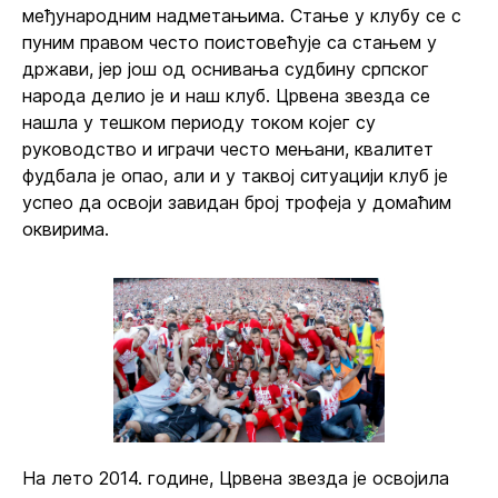
међународним надметањима. Стање у клубу се с
пуним правом често поистовећује са стањем у
држави, јер још од оснивања судбину српског
народа делио је и наш клуб. Црвена звезда се
нашла у тешком периоду током којег су
руководство и играчи често мењани, квалитет
фудбала је опао, али и у таквој ситуацији клуб је
успео да освоји завидан број трофеја у домаћим
оквирима.
На лето 2014. године, Црвена звезда је освојила