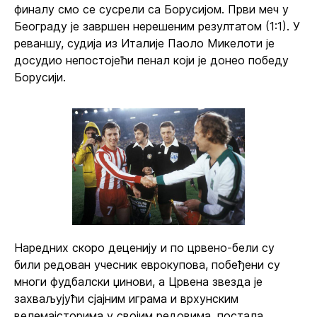
финалу смо се сусрели са Борусијом. Први меч у
Београду је завршен нерешеним резултатом (1:1). У
реваншу, судија из Италије Паоло Микелоти је
досудио непостојећи пенал који је донео победу
Борусији.
Наредних скоро деценију и по црвено-бели су
били редован учесник еврокупова, побеђени су
многи фудбалски џинови, а Црвена звезда је
захваљујући сјајним играма и врхунским
велемајсторима у својим редовима, постала