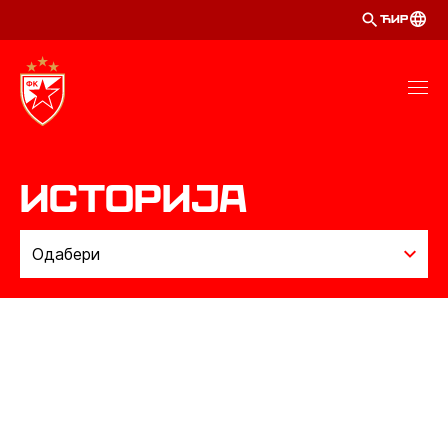
ЋИР
историја
Одабери
ИСТОРИЈА
МЕЂУНАРОДНИ ТРОФЕЈИ
ПРВЕНСТВА
КУПОВИ