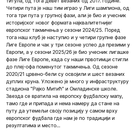
титула, од тога девет везаних од 2017. године.
Четири пута је наш тим играо у Лиги шампиона, од
тога три пута у групној фази, али је био и учесник
историјског новог формата најквалитетнијег
европског такмичења у сезони 2024/25. Поред
тога наш клуб је наступио и у четири групне фазе
Лиге Европе и чак у три сезоне успео да презими у
Европи, а у сезони 2025/26 је био учесник лигашке
фазе Лиге Европе, када су наши првотимци стигли
до плеј-офа поменутог такмичења. Од сезоне
2020/21 црвено-бели су освојили и шест везаних
дуплих круна. Уложено је много у инфраструктуру
стадиона "Рајко Митић" и Омладинске школе.
Звезда се вратила на европску фудбалску мапу,
тамо где и припада и нема намеру да стане на
путу да утемељи своју позицију у самом врху
европског фудбала где нам је по традицији и
резултатима и место...