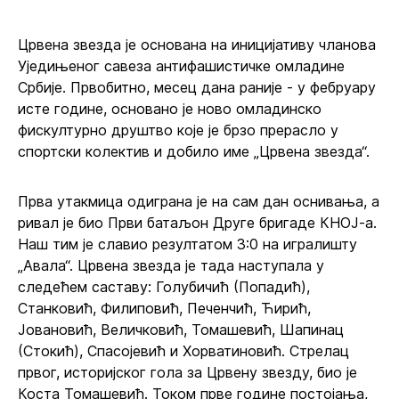
Црвена звезда је основана на иницијативу чланова
Уједињеног савеза антифашистичке омладине
Србије. Првобитно, месец дана раније - у фебруару
исте године, основано је ново омладинско
фискултурно друштво које је брзо прерасло у
спортски колектив и добило име „Црвена звезда“.
Прва утакмица одиграна је на сам дан оснивања, а
ривал је био Први батаљон Друге бригаде КНОЈ-а.
Наш тим је славио резултатом 3:0 на игралишту
„Авала“. Црвена звезда је тада наступала у
следећем саставу: Голубичић (Попадић),
Станковић, Филиповић, Печенчић, Ћирић,
Јовановић, Величковић, Томашевић, Шапинац
(Стокић), Спасојевић и Хорватиновић. Стрелац
првог, историјског гола за Црвену звезду, био је
Коста Томашевић. Током прве године постојања,