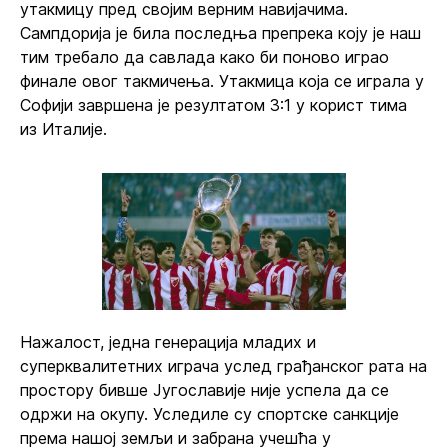
утакмицу пред својим верним навијачима.
Сампдорија је била последња препрека коју је наш
тим требало да савлада како би поново играо
финале овог такмичења. Утакмица која се играла у
Софији завршена је резултатом 3:1 у корист тима
из Италије.
Нажалост, једна генерација младих и
суперквалитетних играча услед грађанског рата на
простору бивше Југославије није успела да се
одржи на окупу. Уследиле су спортске санкције
према нашој земљи и забрана учешћа у