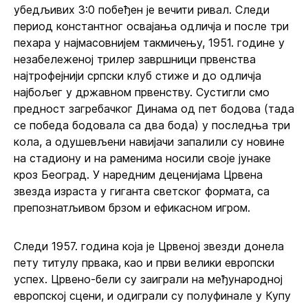
убедљивих 3:0 побеђен је вечити ривал. Следи
период константног освајања одличја и после три
пехара у најмасовнијем такмичењу, 1951. године у
незабележеној трилер завршници првенства
најтрофејнији српски клуб стиже и до одличја
најбољег у државном првенству. Сустигли смо
предност загребачког Динама од пет бодова (тада
се победа бодовала са два бода) у последња три
кола, а одушевљени навијачи запалили су новине
на стадиону и на раменима носили своје јунаке
кроз Београд. У наредним деценијама Црвена
звезда израста у гиганта светског формата, са
препознатљивом брзом и ефикасном игром.
Следи 1957. година која је Црвеној звезди донела
пету титулу првака, као и први велики европски
успех. Црвено-бели су заиграли на међународној
европској сцени, и одиграли су полуфинале у Купу