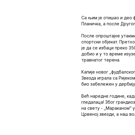
Са њим је отишао и део 
Планичка, а после Друго
После опроштајне утакми
спортски објекат. Претх
је да се избаци преко 35
добио и у то време изуз
травнатог терена.
Капије новог „фудбалског
Звезда играла са Ријеком
био забележен у дербију
Већ наредне године, кад
гледалаца! Због грандио
на свету - „Мараканом" у
Црвеној звезди, а наш в