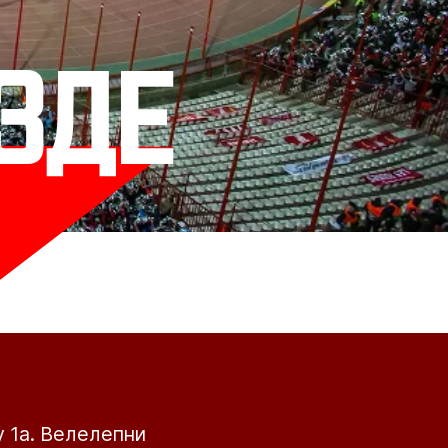
зде
у 1а. Велелепни