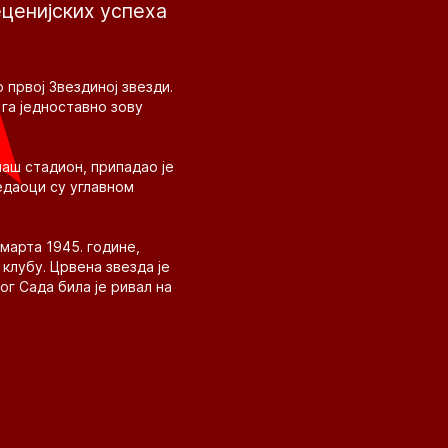
еценијских успеха
 првој Звездиној звезди.
 га једноставно зову
наш стадион, припадао је
ледаоци су углавном
 марта 1945. године,
клубу. Црвена звезда је
г Сада била је ривал на