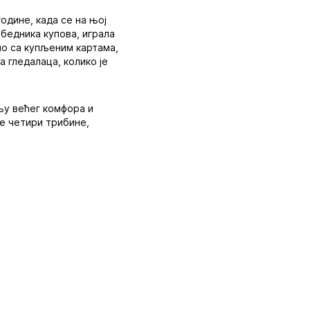
одине, када се на њој
обедника купова, играла
ло са купљеним картама,
а гледалаца, колико је
љу већег комфора и
е четири трибине,
ала