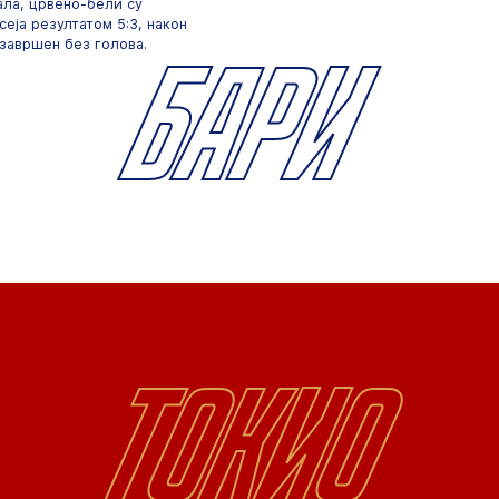
ала, црвено-бели су
еја резултатом 5:3, након
Бари
 завршен без голова.
Токио