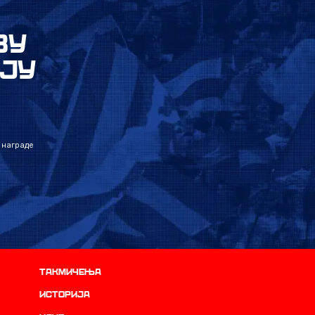
ВУ
ЈУ
 награде
Такмичења
историја