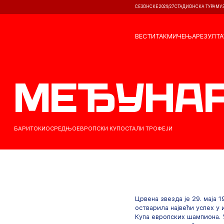
СЕЗОНСКЕ 2026/27
СТАДИОНСКА ТУРА
МУ
ВЕСТИ
ТАКМИЧЕЊА
РЕЗУЛТА
Међунар
БАРИ
ТОКИО
СРЕДЊОЕВРОПСКИ КУП
ОСТАЛИ ТРОФЕЈИ
Црвена звезда је 29. маја 1
остварила највећи успех у
Купа европских шампиона. 