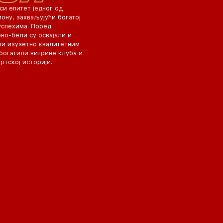
си епитет једног од
иону, захваљујући богатој
успехима. Поред
ено-бели су освајали и
ли изузетно квалитетним
обогатили витрине клуба и
ртској историји.