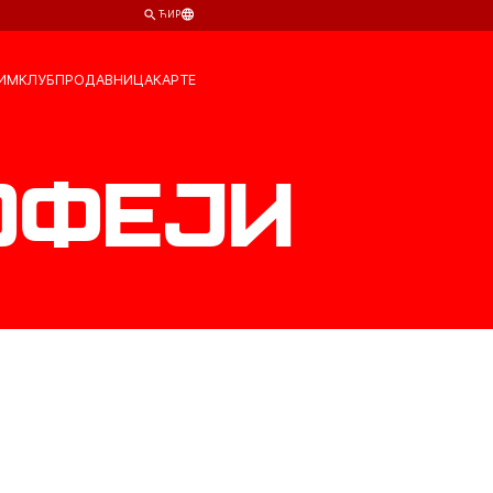
ЋИР
ИМ
КЛУБ
ПРОДАВНИЦА
КАРТЕ
офеји