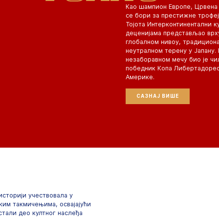
Као шампион Европе, Црвена 
се бори за престижне трофеј
Тојота Интерконтинентални куп
деценијама представљао врху
глобалном нивоу, традициона
неутралном терену у Јапану.
незаборавном мечу био је чи
победник Копа Либертадорес
Америке.
САЗНАЈ ВИШЕ
 историји учествовала у
ким такмичењима, освајајући
остали део култног наслеђа