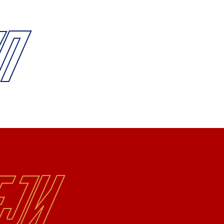
п
еји