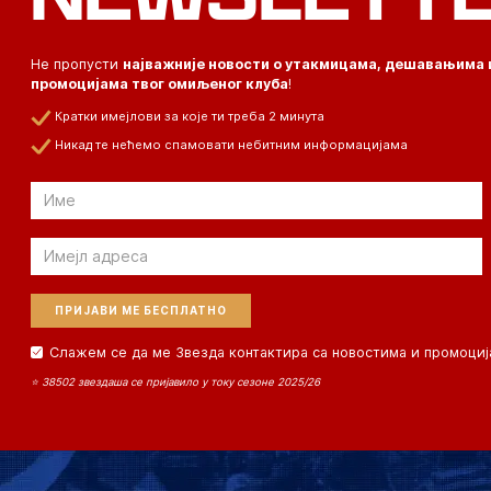
Не пропусти
најважније новости о утакмицама, дешавањима 
промоцијама твог омиљеног клуба
!
Кратки имејлови за које ти треба 2 минута
Никад те нећемо спамовати небитним информацијама
Email
Email
Слажем се да ме Звезда контактира са новостима и промоциј
⭐ 38502 звездаша се пријавило у току сезоне 2025/26