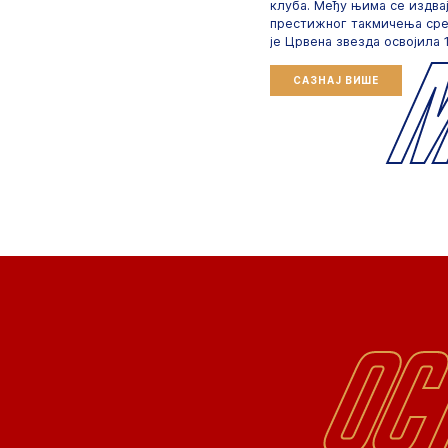
клуба. Међу њима се издвај
престижног такмичења сре
је Црвена звезда освојила 1
САЗНАЈ ВИШЕ
Ос