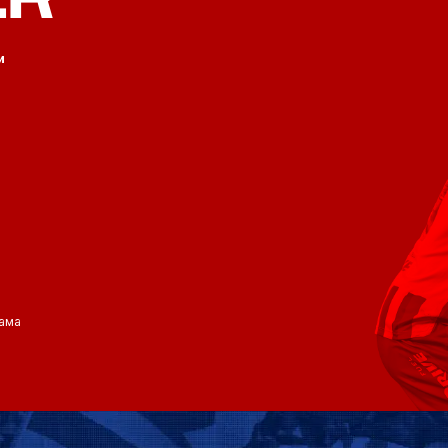
и
ама