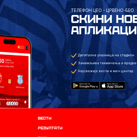
ТЕЛЕФОН ЦЕО - ЦРВЕНО-БЕО
СКИНИ НО
АПЛИКАЦИ
Дигитална улазница на стадион
Занимљива такмичења и вредне
Најсвежије вести и меч центар
Вести
резултати