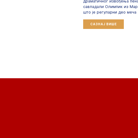
драматичног извођења пен
савладали Олимпик из Марс
што је регуларни део меча
САЗНАЈ ВИШЕ