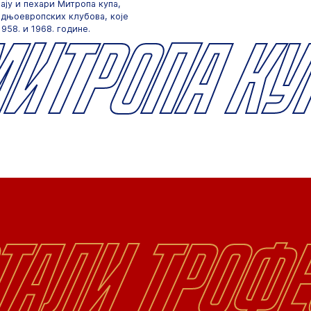
ају и пехари Митропа купа,
дњоевропских клубова, које
Митропа ку
958. и 1968. године.
тали троф