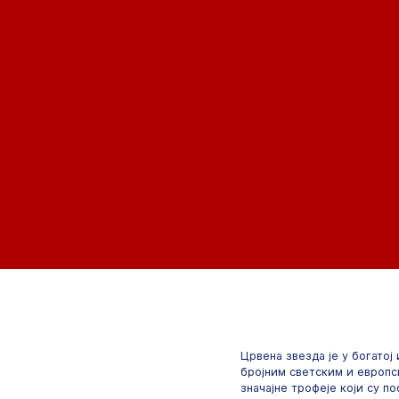
Црвена звезда је у богатој
бројним светским и европс
значајне трофеје који су п