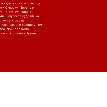
звезда је стекла право да
е – Суперкуп Европе и
. Тојота куп, који је
нац клупског фудбала на
лно се играо на
 Ривал Црвене звезде у том
леански Коло Коло,
а и представник Јужне