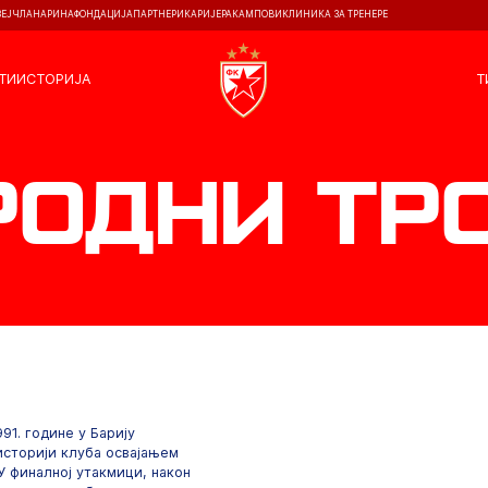
ЗЕЈ
ЧЛАНАРИНА
ФОНДАЦИЈА
ПАРТНЕРИ
КАРИЈЕРА
КАМПОВИ
КЛИНИКА ЗА ТРЕНЕРЕ
ТИ
ИСТОРИЈА
Т
одни тр
991. године у Барију
 историји клуба освајањем
У финалној утакмици, након