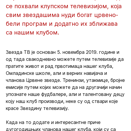
се похвали клупском телевизијом, која
свим звездашима нуди богат црвено-
бели програм и додатно их зближава
са нашим клубом.
Звезда ТВ је основан 5. новембра 2019. године и
од тада свакодневно можете путем телевизије да
пратите живот и рад првотимаца нашег клуба,
Омладинске школе, али и верних навијача и
чланова Црвене звезде. Тренинзи, утакмице, бројне
емисије путем којих можете да на другачији начин
упознате наше фудбалере, али и талентовану децу
коју наш клуб производи, неке су од ствари које
красе Звездину телевизију.
Када на то додате и интересантне приче
дугогодишњих чланова нашег клуба, који су са