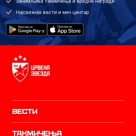
Занимљива такмичења и вредне награде
Најсвежије вести и меч центар
Вести
Такмичења