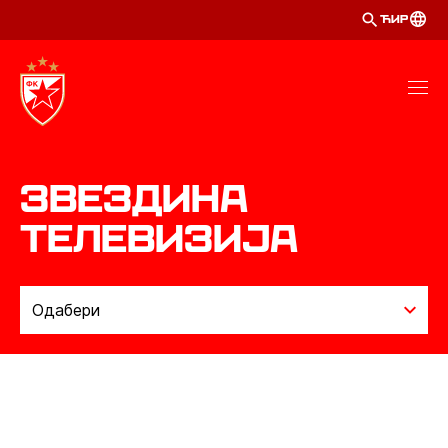
ЋИР
Звездина
телевизија
Одабери
МЕНАЏМЕНТ
УПРАВНИ ОДБОР
НАДЗОРНИ ОДБОР