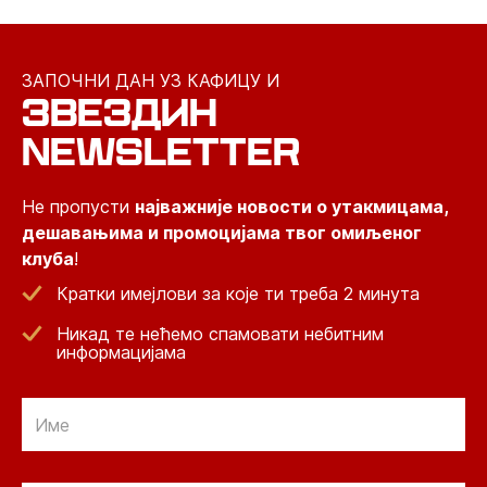
ЗАПОЧНИ ДАН УЗ КАФИЦУ И
ЗВЕЗДИН
NEWSLETTER
Не пропусти
најважније новости о утакмицама,
дешавањима и промоцијама твог омиљеног
клуба
!
Кратки имејлови за које ти треба 2 минута
Никад те нећемо спамовати небитним
информацијама
Email