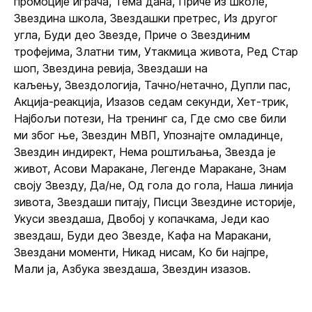
промоције играча, Тема дана, Приче из школе,
Звездина школа, Звездашки претрес, Из другог
угла, Буди део Звезде, Приче о Звездиним
трофејима, Златни тим, Утакмица живота, Ред Стар
шоп, Звездина ревија, Звездаши на
каљењу, Звездологија, Тачно/нетачно, Дупли пас,
Акција-реакција, Изазов седам секунди, Хет-трик,
Најбољи потези, На тренинг са, Где смо све били
ми због ње, Звездин МВП, Упознајте омладинце,
Звездин индирект, Нема роштиљања, Звезда је
живот, Асови Маракане, Легенде Маракане, Знам
своју Звезду, Да/не, Од гола до гола, Наша линија
зивота, Звездаши питају, Писци Звездине историје,
Укуси звездаша, Двобој у копачкама, Једи као
звездаш, Буди део Звезде, Кафа на Маракани,
Звездани моменти, Никад нисам, Ко би најпре,
Мали ја, Азбука звездаша, Звездин изазов.