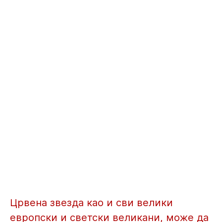
ЧЛАНОВИ СКУПШТИНЕ
СТАТУТ И ПРАВИЛНИЦИ
СД ЦРВЕНА ЗВЕЗДА
ЗВЕЗДА ТВ
СТАДИОН
МЕДИЈА ЦЕНТАР
ЗВЕЗДА ЈЕ МОЈА ПОРОДИЦА
ДРУШТВЕНА ОДГОВОРНОСТ
КОНТАКТ И ЛОКАЦИЈА
Црвена звезда као и сви велики
европски и светски великани, може да