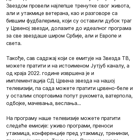
Звездом провели најлепше тренутке свог живота,
али и утакмице ветерана, као и разговоре са
бившим фудбалерима, који су оставили дубок траг
у Црвеној звезди, долазите до идеалног програма
за све звездаше широм Србије, али и Европе и
света.
Такође, сав садржај који се емитује на Звезда ТВ,
можете пратити и на истоименом Јутјуб каналу, а
од краја 2022. године извршена је и
имплементација СД Црвена звезда на нашој
телевизији, па сада можете пратити црвено-беле и
у осталим спортовима попут рукомета, ватерпола,
одбојке, мачевања, веслања...
На програму наше телевизије можете пратити
следеће емисије: уживо програми, преноси
утакмица, конференције пред утакмицу, тренинзи,