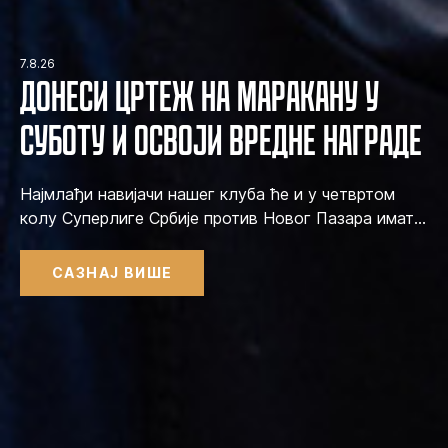
7.8.26
Донеси цртеж на Маракану у
суботу и освоји вредне награде
Најмлађи навијачи нашег клуба ће и у четвртом
колу Суперлиге Србије против Новог Пазара имати
прилику да учествују у креативној активацији, а
најуспешнији и да закораче на терен Маракане.
САЗНАЈ ВИШЕ