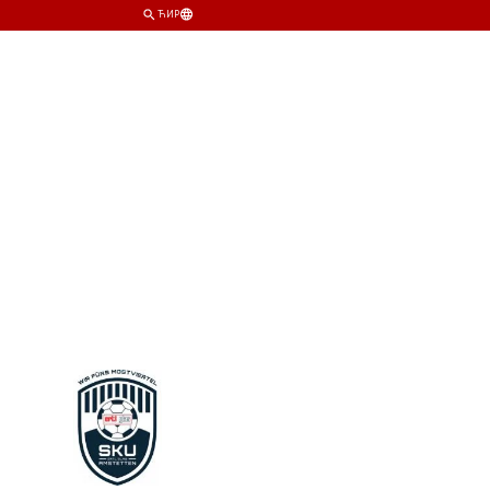
ЋИР
ИМ
КЛУБ
ПРОДАВНИЦА
КАРТЕ