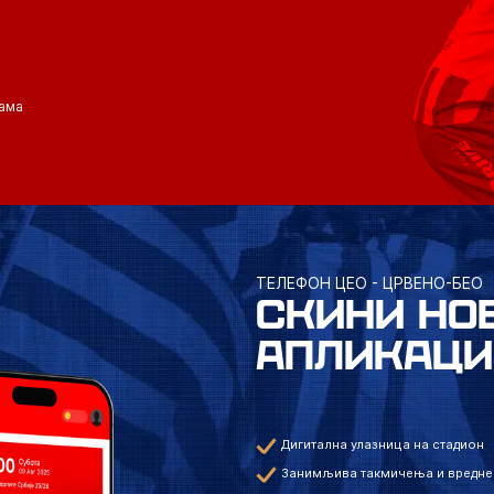
ама
ТЕЛЕФОН ЦЕО - ЦРВЕНО-БЕО
СКИНИ НО
АПЛИКАЦИ
Дигитална улазница на стадион
Занимљива такмичења и вредне