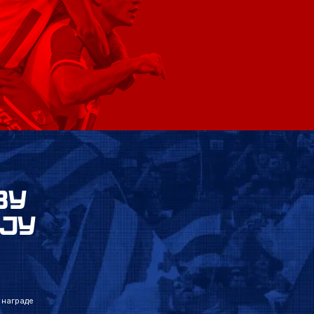
ВУ
ЈУ
 награде