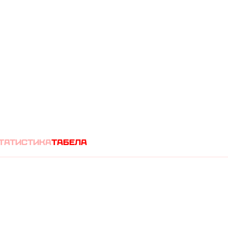
(
1
0
)
А
татистика
табела