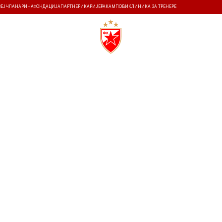
ЗЕЈ
ЧЛАНАРИНА
ФОНДАЦИЈА
ПАРТНЕРИ
КАРИЈЕРА
КАМПОВИ
КЛИНИКА ЗА ТРЕНЕРЕ
ТИ
ИСТОРИЈА
Т
25.6.2026
17:30
.
2
1