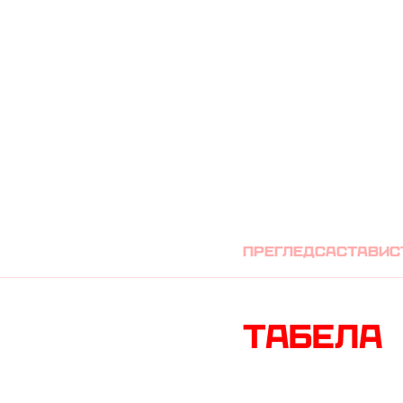
ЦРВЕНА ЗВЕЗД
преглед
састави
с
Табела