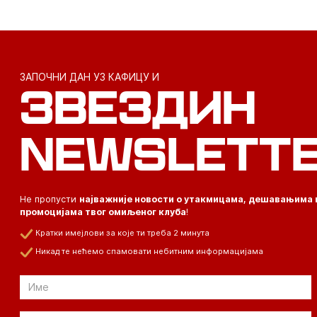
ЗАПОЧНИ ДАН УЗ КАФИЦУ И
ЗВЕЗДИН
NEWSLETT
Не пропусти
најважније новости о утакмицама, дешавањима 
промоцијама твог омиљеног клуба
!
Кратки имејлови за које ти треба 2 минута
Никад те нећемо спамовати небитним информацијама
Email