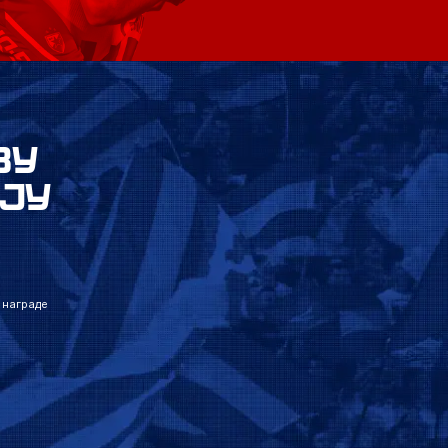
ВУ
ЈУ
 награде