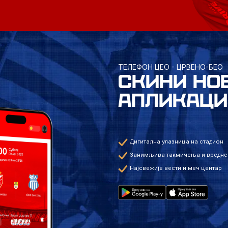
ТЕЛЕФОН ЦЕО - ЦРВЕНО-БЕО
СКИНИ НО
АПЛИКАЦИ
Дигитална улазница на стадион
Занимљива такмичења и вредне
Најсвежије вести и меч центар