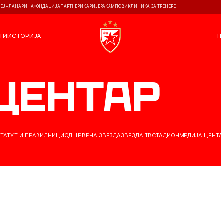
ЗЕЈ
ЧЛАНАРИНА
ФОНДАЦИЈА
ПАРТНЕРИ
КАРИЈЕРА
КАМПОВИ
КЛИНИКА ЗА ТРЕНЕРЕ
ТИ
ИСТОРИЈА
Т
центар
СТАТУТ И ПРАВИЛНИЦИ
СД ЦРВЕНА ЗВЕЗДА
ЗВЕЗДА ТВ
СТАДИОН
МЕДИЈА ЦЕНТ