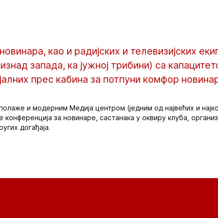
овинара, као и радијских и телевизијских екип
изнад запада, ка јужној трибини) са капацитет
јалних прес кабина за потпуни комфор новинар
полаже и модерним Медија центром (једним од највећих и најк
 конференција за новинаре, састанака у оквиру клуба, организ
ругих догађаја.