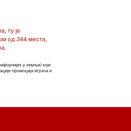
а, ту је
ом од 344 места,
а.
омфорнијих у земљи) који
ације промоција играча и