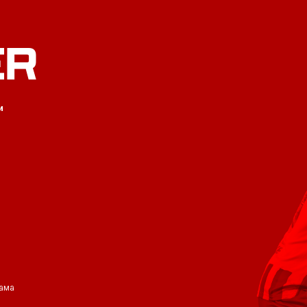
ER
и
ама