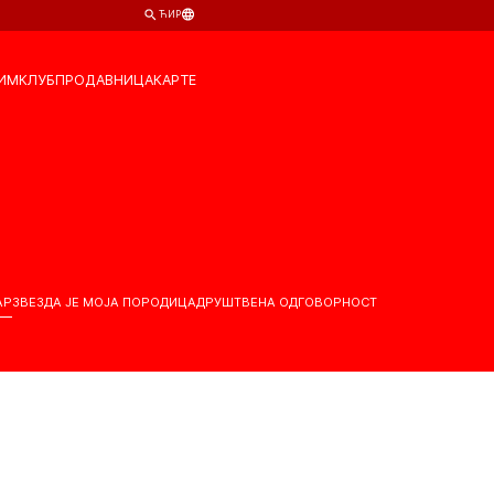
ЋИР
ИМ
КЛУБ
ПРОДАВНИЦА
КАРТЕ
АР
ЗВЕЗДА ЈЕ МОЈА ПОРОДИЦА
ДРУШТВЕНА ОДГОВОРНОСТ