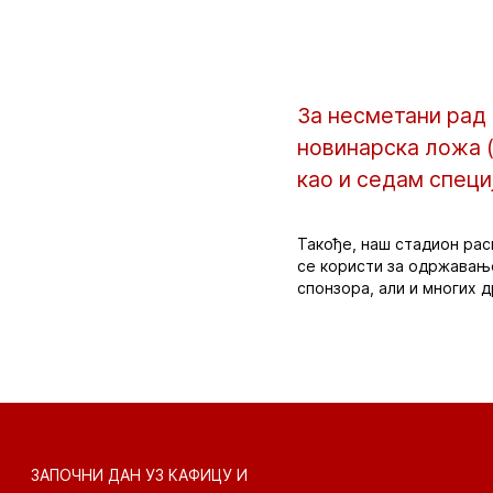
За несметани рад н
новинарска ложа (
као и седам специ
Такође, наш стадион рас
се користи за одржавање
спонзора, али и многих д
ЗАПОЧНИ ДАН УЗ КАФИЦУ И