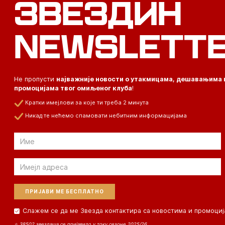
ЗВЕЗДИН
NEWSLETT
Не пропусти
најважније новости о утакмицама, дешавањима 
промоцијама твог омиљеног клуба
!
Кратки имејлови за које ти треба 2 минута
Никад те нећемо спамовати небитним информацијама
Email
Email
Слажем се да ме Звезда контактира са новостима и промоциј
⭐ 38502 звездаша се пријавило у току сезоне 2025/26