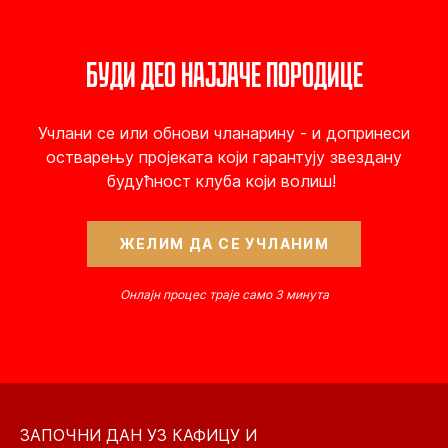
БУДИ ДЕО НАЈЈАЧЕ ПОРОДИЦЕ
Учлани се или обнови чланарину - и допринеси
остварењу пројеката који гарантују звездану
будућност клуба који волиш!
ЖЕЛИМ ДА СЕ УЧЛАНИМ
Онлајн процес траје само 3 минута
ЗАПОЧНИ ДАН УЗ КАФИЦУ И