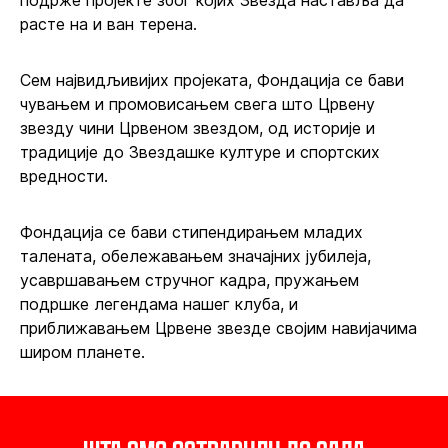
подрже пројекте због којих Звезда наставља да
расте на и ван терена.
Сем највидљивијих пројеката, Фондација се бави
чувањем и промовисањем свега што Црвену
звезду чини Црвеном звездом, од историје и
традиције до Звездашке културе и спортских
вредности.
Фондација се бави стипендирањем младих
талената, обележавањем значајних јубилеја,
усавршавањем стручног кадра, пружањем
подршке легендама нашег клуба, и
приближавањем Црвене звезде својим навијачима
широм планете.