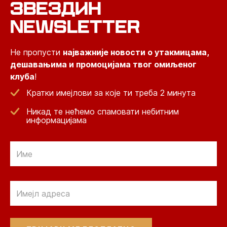
ЗВЕЗДИН
NEWSLETTER
Не пропусти
најважније новости о утакмицама,
дешавањима и промоцијама твог омиљеног
клуба
!
Кратки имејлови за које ти треба 2 минута
Никад те нећемо спамовати небитним
информацијама
Email
Email