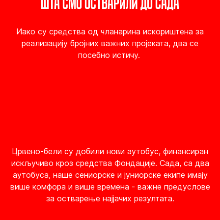
ШТА СМО ОСТВАРИЛИ ДО САДА
Иако су средства од чланарина искориштена за
реализацију бројних важних пројеката, два се
посебно истичу.
Црвено-бели су добили нови аутобус, финансиран
искључиво кроз средства Фондације. Сада, са два
аутобуса, наше сениорске и јуниорске екипе имају
више комфора и више времена - важне предуслове
за остварење најјачих резултата.