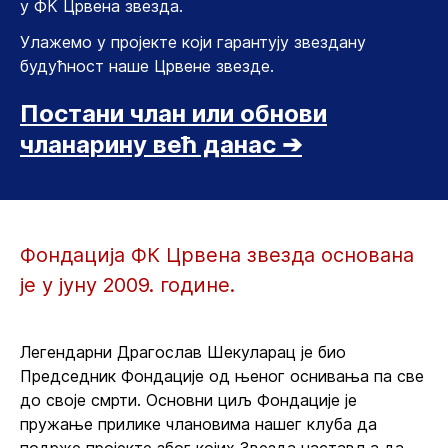
у ФК Црвена звезда.
Улажемо у пројекте који гарантују звездану
будућност наше Црвене звезде.
Постани члан или обнови
чланарину већ данас ➔
Фондација ФК Црвена звезда основана
је у јуну 2009. године.
Легендарни Драгослав Шекуларац је био
Председник Фондације од њеног оснивања па све
до своје смрти. Основни циљ Фондације је
пружање прилике члановима нашег клуба да