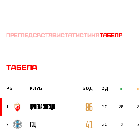
преглед
састави
статистика
табела
Табела
РБ
КЛУБ
БОД
ОД
86
ЦРВЕНА ЗВЕЗДА
1
30
28
2
41
ТСЦ
2
30
12
5