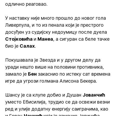
одлично реаговао.
У наставку није много прошло до новог гола
Ливерпула, и то из пенала који је престрого
досуђен уз судијску недоумицу после дуела
Стојковића
и
Манеа
, а сигуран са беле тачке
био је
Салах
.
Покушавала је Звезда и у другом делу да
уради нешто више на половини противника,
замало је
Бен
закаснио по истеку сат времена
игре да угрози голмана Алисона Бекера.
Шансу је са клупе добио и Душан
Јованчић
уместо Ебисилија, трудио се да освежи везни
ред и улије додатну енергију саиграчима, као
и Горан
Чаушић
који је заменио Јовичића.