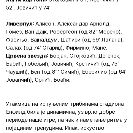
52', Јовичић у 74'
Ливерпул
: Алисон, Александар Арнолд,
Гомез, Ван Дајк, Робертсон (од 82' Морено),
Фабињо, Вајналдум, Шаћири (од 69' Лалана),
Салах (од 74' Стариџ), Фирмино, Мане.
Црвена звезда
: Борјан, Стојковић, Дегенек,
Бабић, Гобељић, Јовичић, Крстичић (од 75'
Чаушић), Бен (од 81' Симић), Ебесилио (од 64'
Јованчић), Срнић, Боаћи.
Утакмица на испуњеним трибинама стадиона
Енфилд била је динамична, уз врло добре
периоде наше игре, па чак и наметање ритма у
појединим тренуцима. Ипак, искуство