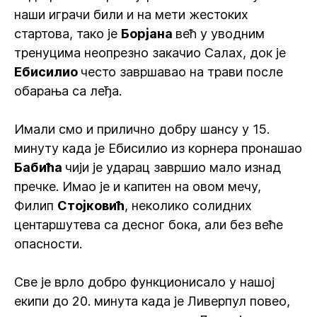
наши играчи били и на мети жестоких
стартова, тако је
Борјана
већ у уводним
тренуцима неопрезно закачио Салах, док је
Ебисилио
често завршавао на трави после
обарања са леђа.
Имали смо и прилично добру шансу у 15.
минуту када је Ебисилио из корнера пронашао
Бабића
чији је ударац завршио мало изнад
пречке. Имао је и капитен на овом мечу,
Филип
Стојковић
, неколико солидних
центаршутева са десног бока, али без веће
опасности.
Све је врло добро функционисало у нашој
екипи до 20. минута када је Ливерпул повео,