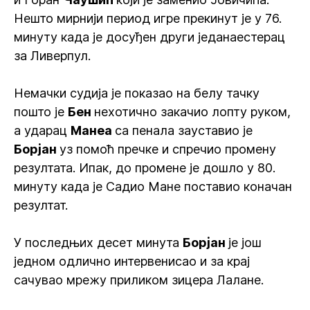
Нешто мирнији период игре прекинут је у 76.
минуту када је досуђен други једанаестерац
за Ливерпул.
Немачки судија је показао на белу тачку
пошто је
Бен
нехотично закачио лопту руком,
а ударац
Манеа
са пенала зауставио је
Борјан
уз помоћ пречке и спречио промену
резултата. Ипак, до промене је дошло у 80.
минуту када је Садио Мане поставио коначан
резултат.
У последњих десет минута
Борјан
је још
једном одлично интервенисао и за крај
сачувао мрежу приликом зицера Лалане.