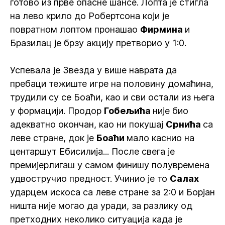
готово из прве опасне шансе. Лопта је стигла
на лево крило до Робертсона који је
повратном лоптом пронашао
Фирмина
и
Бразилац је брзу акцију претворио у 1:0.
Успевала је Звезда у више наврата да
пребаци тежиште игре на половину домаћина,
трудили су се Боаћи, као и сви остали из њега
у формацији. Продор
Гобељића
није био
адекватно окончан, као ни покушај
Срнића
са
леве стране, док је
Боаћи
мало каснио на
центаршут Ебисилија... После свега је
премијерлигаш у самом финишу полувремена
удвостручио предност. Учинио је то
Салах
ударцем искоса са леве стране за 2:0 и Борјан
ништа није могао да уради, за разлику од
претходних неколико ситуација када је