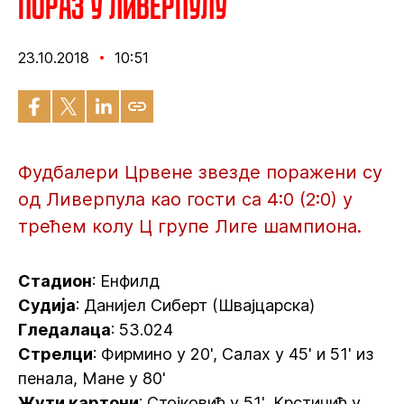
Пораз у Ливерпулу
23.10.2018
10:51
Фудбалери Црвене звезде поражени су
од Ливерпула као гости са 4:0 (2:0) у
трећем колу Ц групе Лиге шампиона.
Стадион
: Енфилд
Судија
: Данијел Сиберт (Швајцарска)
Гледалаца
: 53.024
Стрелци
: Фирмино у 20', Салах у 45' и 51' из
пенала, Мане у 80'
Жути картони
: Стојковић у 51', Крстичић у