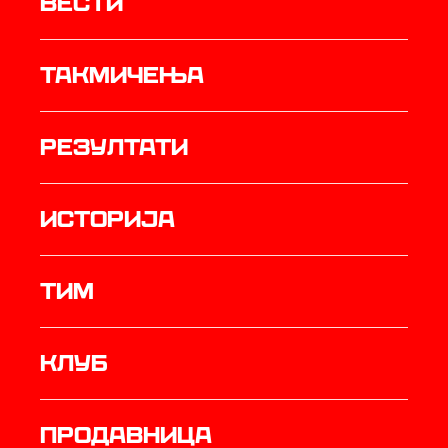
Вести
Такмичења
резултати
историја
ТИМ
Клуб
продавница