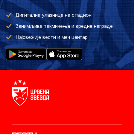
Дигитална улазница на стадион
Занимљива такмичења и вредне награде
Најсвежије вести и меч центар