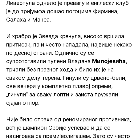
Ливерпула однело је превагу и енглески клуб
је до тријумфа дошао погоцима Фирмина,
Салаха и Манеа.
И храбро је Звезда кренула, високо вршила
притисак, па и често нападала, највише некако
по десној страни. Одлично су се
супротставили пулени Владана
Милојевића
,
трчали без празног хода и било их је на
сваком делу терена. Гинули су црвено-бели,
ове вечери у комплетно плавој опреми,
„гинули“ за сваку лопти и заиста пружали
сјајан отпор.
Није било страха од реномираног противника,
већ је шампион Србије успевао и да се
надиграва са премијерлигашем. Зато су често