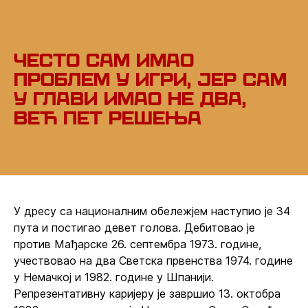
Често сам имао
проблем у игри, јер сам
у глави имао не два,
већ пет решења
У дресу са националним обележјем наступио је 34
пута и постигао девет голова. Дебитовао је
против Мађарске 26. септембра 1973. године,
учествовао на два Светска првенства 1974. године
у Немачкој и 1982. године у Шпанији.
Репрезентативну каријеру је завршио 13. октобра