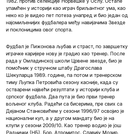
1982. против селекције Норвешке у Ослу. Остаће
упамћен у историји као играч бриљантног ума, као
неко ко је видео пет потеза унапред и био један од
најомиљенијих фудбалера међу навијачима Звезде
и поклоницима овог спорта.
Фудбал је Пижонова љубав и страст, по завршетку
играчке каријере нову је градио као тренер. После
рада у Омладинској школи Црвене звезде, био је
помоћник у стручном штабу Драгослава
Шекуларца 1989. године, па потом и тренерском
тиму Љупка Петровића сезону касније, када су
остварени највећи резултати у историји клуба и
српског фудбала. Два пута је био први тренер
вољеног клуба. Радећи са бисерима, пре свих са
Дејаном Станковићем у сезони 1996/97 освојио је
национални куп, а у другом мандату био је на
клупи у сезони 2009/10. Као тренер водио је још
Раднички (НБ), Бор, Атромитос, Славију Мозир,