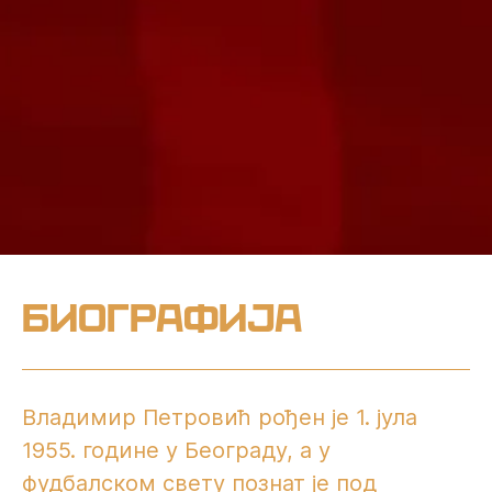
Биографија
Владимир Петровић рођен је 1. јула
1955. године у Београду, а у
фудбалском свету познат је под