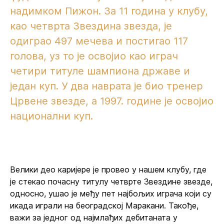
надимком Пижон. За 11 година у клубу,
као четврта Звездина звезда, је
одиграо 497 мечева и постигао 117
голова, уз то је освојио као играч
четири титуле шампиона државе и
један куп. У два наврата је био тренер
Црвене звезде, а 1997. године је освојио
национални куп.
Велики део каријере је провео у нашем клубу, где
је стекао почасну титулу четврте Звездине звезде,
односно, ушао је међу пет најбољих играча који су
икада играли на београдској Маракани. Такође,
важи за једног од најмлађих дебитаната у