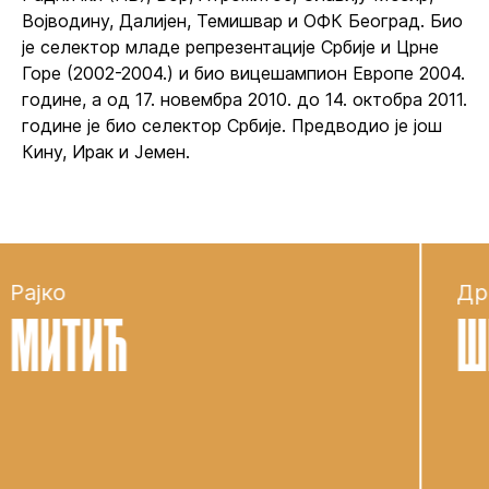
Војводину, Далијен, Темишвар и ОФК Београд. Био
је селектор младе репрезентације Србије и Црне
Горе (2002-2004.) и био вицешампион Европе 2004.
године, а од 17. новембра 2010. до 14. октобра 2011.
године је био селектор Србије. Предводио је још
Кину, Ирак и Јемен.
Драгослав
шекуларац