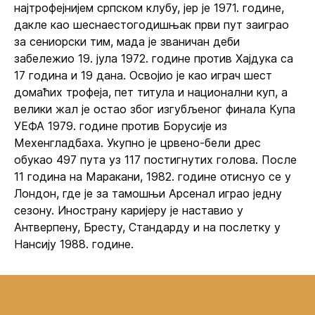
најтрофејнијем српском клубу, јер је 1971. године,
дакле као шеснаестогодишњак први пут заиграо
за сениорски тим, мада је званичан деби
забележио 19. јула 1972. године против Хајдука са
17 година и 19 дана. Освојио је као играч шест
домаћих трофеја, пет титула и национални куп, а
велики жал је остао због изгубљеног финала Купа
УЕФА 1979. године против Борусије из
Мехенгладбаха. Укупно је црвено-бели дрес
обукао 497 пута уз 117 постигнутих голова. После
11 година на Маракани, 1982. године отиснуо се у
Лондон, где је за тамошњи Арсенал играо једну
сезону. Инострану каријеру је наставио у
Антверпену, Бресту, Стандарду и на послетку у
Нансију 1988. године.