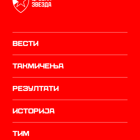
Вести
Такмичења
резултати
историја
ТИМ