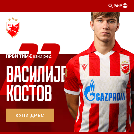
ЋИР
ПРВИ ТИМ
Везни ред
Василије
Костов
КУПИ ДРЕС