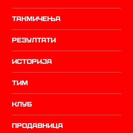
Такмичења
резултати
историја
ТИМ
Клуб
продавница