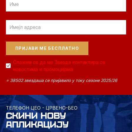
Email
Слажем се да ме Звезда контактира са
новостима и промоцијама
⭐ 38502 звездаша се пријавило у току сезоне 2025/26
ТЕЛЕФОН ЦЕО - ЦРВЕНО-БЕО
СКИНИ НОВУ
АПЛИКАЦИЈУ