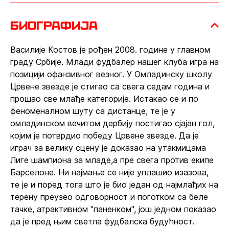
биографија
Василије Костов је рођен 2008. године у главном
граду Србије. Млади фудбалер нашег клуба игра на
позицији офанзивног везног. У Омладинску школу
Црвене звезде је стигао са свега седам година и
прошао све млађе категорије. Истакао се и по
феноменалном шуту са дистанце, те је у
омладинском вечитом дербију постигао сјајан гол,
којим је потврдио победу Црвене звезде. Да је
играч за велику сцену је доказао на утакмицама
Лиге шампиона за младе,а пре свега против екипе
Барселоне. Ни најмање се није уплашио изазова,
те је и поред тога што је био један од најмлађих на
терену преузео одговорност и поготком са беле
тачке, атрактивном "паненком", још једном показао
да је пред њим светла фудбалска будућност.