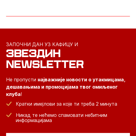
ЗАПОЧНИ ДАН УЗ КАФИЦУ И
ЗВЕЗДИН
NEWSLETTER
Не пропусти
најважније новости о утакмицама,
дешавањима и промоцијама твог омиљеног
клуба
!
Кратки имејлови за које ти треба 2 минута
Никад те нећемо спамовати небитним
информацијама
Email