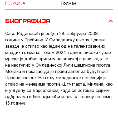
Голман
ПОЗИЦИЈА
биографија
Саво Радановић је рођен 28. фебруара 2009.
године у Требињу. У Омладинску школу Црвене
звезде је стигао као један од најталентованијих
младих голмана. Током 2024. године високи чувар
мреже је добио прилику на великој сцени, када је
на наступио у Омладинској Лиги шампиона против
Монака и показао да је прави залог за будућност
Црвене звезде. На голу омладинске селекције је
стајао на мечевима против Штутгарта, Милана, као
и у дуелу са Барселоном, када се истакао сјајним
одбранама и био најмлађи играч на терену са само
15 година.