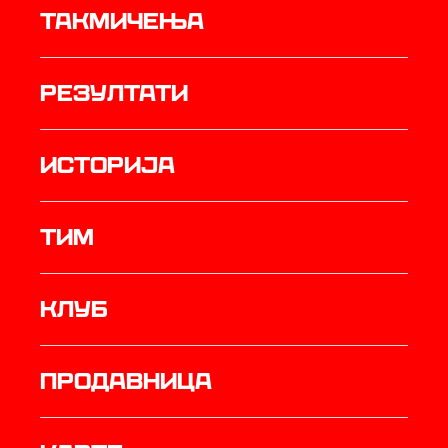
Такмичења
резултати
историја
ТИМ
Клуб
продавница