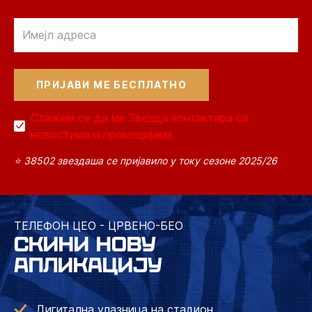
Email
Слажем се да ме Звезда контактира са
новостима и промоцијама
⭐ 38502 звездаша се пријавило у току сезоне 2025/26
ТЕЛЕФОН ЦЕО - ЦРВЕНО-БЕО
СКИНИ НОВУ
АПЛИКАЦИЈУ
Дигитална улазница на стадион