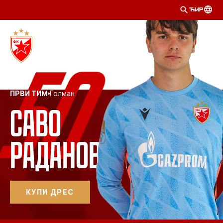
ЋИР
ПРВИ ТИМ
Голман
Саво 
Радановић 
КУПИ ДРЕС