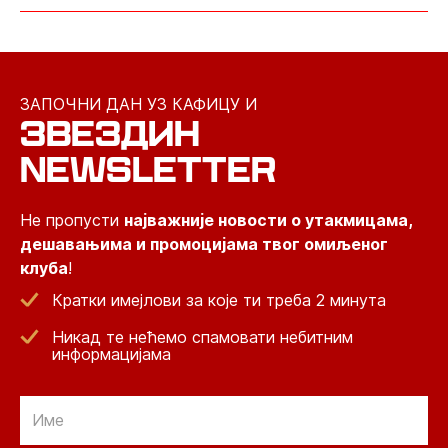
ЗАПОЧНИ ДАН УЗ КАФИЦУ И
ЗВЕЗДИН
NEWSLETTER
Не пропусти
најважније новости о утакмицама,
дешавањима и промоцијама твог омиљеног
клуба
!
Кратки имејлови за које ти треба 2 минута
Никад те нећемо спамовати небитним
информацијама
Email