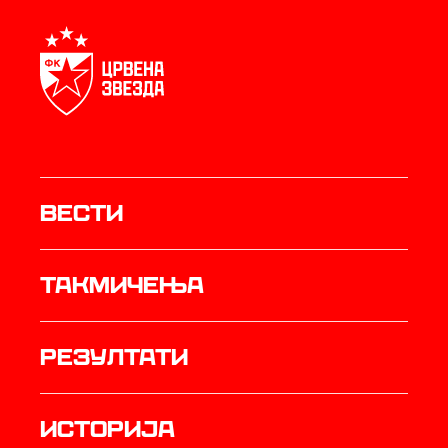
Вести
Такмичења
резултати
историја