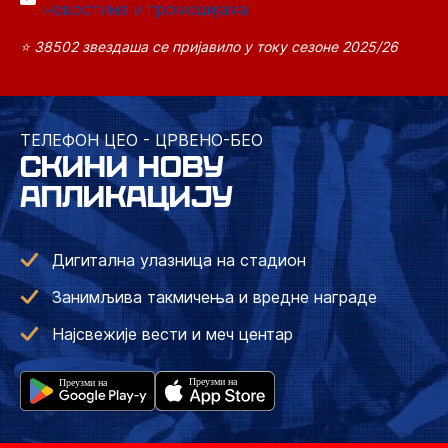
новостима и промоцијама
⭐ 38502 звездаша се пријавило у току сезоне 2025/26
ТЕЛЕФОН ЦЕО - ЦРВЕНО-БЕО
СКИНИ НОВУ
АПЛИКАЦИЈУ
Дигитална улазница на стадион
Занимљива такмичења и вредне награде
Најсвежије вести и меч центар