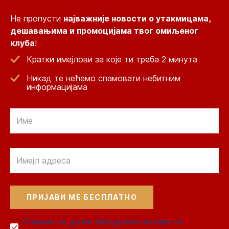
Не пропусти
најважније новости о утакмицама,
дешавањима и промоцијама твог омиљеног
клуба
!
Кратки имејлови за које ти треба 2 минута
Никад те нећемо спамовати небитним
информацијама
Email
Email
Слажем се да ме Звезда контактира са