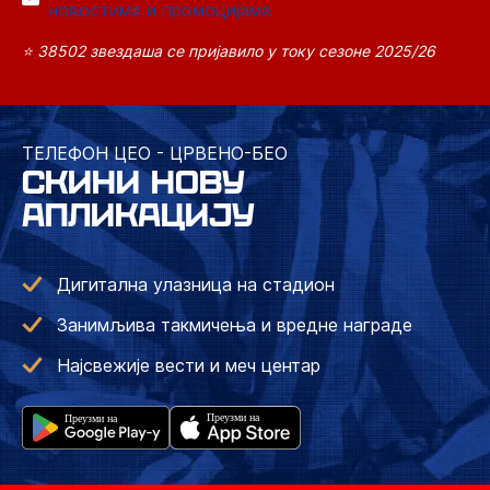
новостима и промоцијама
⭐ 38502 звездаша се пријавило у току сезоне 2025/26
ТЕЛЕФОН ЦЕО - ЦРВЕНО-БЕО
СКИНИ НОВУ
АПЛИКАЦИЈУ
Дигитална улазница на стадион
Занимљива такмичења и вредне награде
Најсвежије вести и меч центар