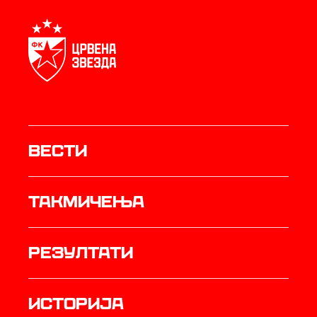
Вести
Такмичења
резултати
историја