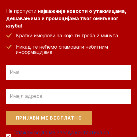
Не пропусти
најважније новости о утакмицама,
дешавањима и промоцијама твог омиљеног
клуба
!
Кратки имејлови за које ти треба 2 минута
Никад те нећемо спамовати небитним
информацијама
Email
Email
Слажем се да ме Звезда контактира са