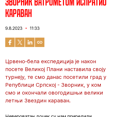
Зворник ватрометом испратио
караван
9.8.2023
11:33
Црвено-бела експедиција је након
посете Великој Плани наставила своју
турнеју, те смо данас посетили град у
Републици Српској - Зворник, у ком
смо и окончали овогодишњи велики
летњи Звездин караван.
Невероватан дочек су нам приредили