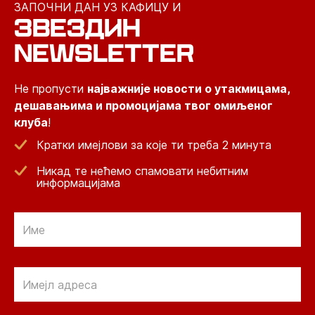
ЗАПОЧНИ ДАН УЗ КАФИЦУ И
ЗВЕЗДИН
NEWSLETTER
Не пропусти
најважније новости о утакмицама,
дешавањима и промоцијама твог омиљеног
клуба
!
Кратки имејлови за које ти треба 2 минута
Никад те нећемо спамовати небитним
информацијама
Email
Email