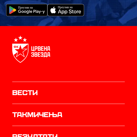
Вести
Такмичења
резултати