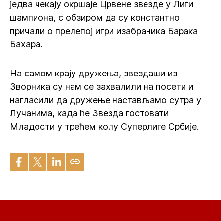
једва чекају окршаје Црвене звезде у Лиги
шампиона, с обзиром да су константно
причали о прелепој игри изабраника Барака
Бахара.
На самом крају дружења, звездаши из
Зворника су нам се захвалили на посети и
нагласили да дружење настављамо сутра у
Лучанима, када ће Звезда гостовати
Младости у трећем колу Суперлиге Србије.