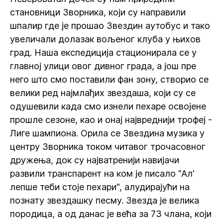
становници Зворника, који су направили
шпалир где је прошао Звездин аутобус и тако
увеличали долазак вољеног клуба у њихов
град. Наша експедиција стационирала се у
главној улици овог дивног града, а још пре
него што смо поставили фан зону, створио се
велики ред најмлађих звездаша, који су се
одушевили када смо изнели пехаре освојене
прошле сезоне, као и онај највреднији трофеј -
Лиге шампиона. Орила се Звездина музика у
центру Зворника током читавог трочасовног
дружења, док су најватренији навијачи
развили транспарент на ком је писало "Ал'
лепше теби стоје пехари", алудирајући на
познату звездашку песму. Звезда је велика
породица, а од данас је већа за 73 члана, који