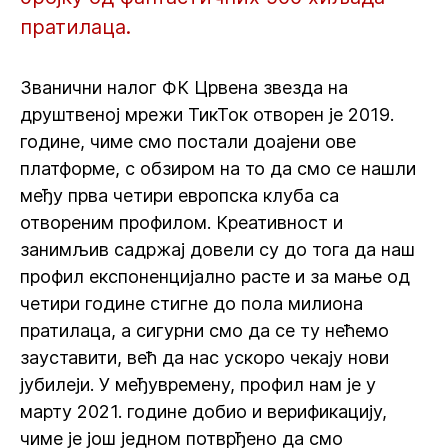
пратилаца.
Званични налог ФК Црвена звезда на
друштвеној мрежи ТикТок отворен је 2019.
године, чиме смо постали доајени ове
платформе, с обзиром на то да смо се нашли
међу прва четири европска клуба са
отвореним профилом. Креативност и
занимљив садржај довели су до тога да наш
профил експоненцијално расте и за мање од
четири године стигне до пола милиона
пратилаца, а сигурни смо да се ту нећемо
зауставити, већ да нас ускоро чекају нови
јубилеји. У међувремену, профил нам је у
марту 2021. године добио и верификацију,
чиме је још једном потврђено да смо