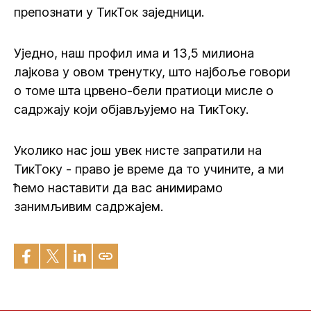
препознати у ТикТок заједници.
Уједно, наш профил има и 13,5 милиона
лајкова у овом тренутку, што најбоље говори
о томе шта црвено-бели пратиоци мисле о
садржају који објављујемо на ТикТоку.
Уколико нас још увек нисте запратили на
ТикТоку - право је време да то учините, а ми
ћемо наставити да вас анимирамо
занимљивим садржајем.