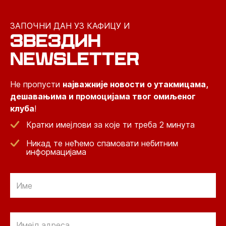
ЗАПОЧНИ ДАН УЗ КАФИЦУ И
ЗВЕЗДИН
NEWSLETTER
Не пропусти
најважније новости о утакмицама,
дешавањима и промоцијама твог омиљеног
клуба
!
Кратки имејлови за које ти треба 2 минута
Никад те нећемо спамовати небитним
информацијама
Email
Email