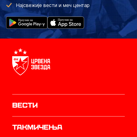
Најсвежије вести и меч центар
Вести
Такмичења