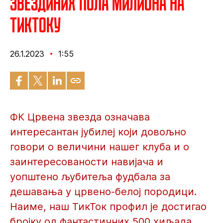
Звездиних пола милиона на
ТикТоку
26.1.2023
1:55
ФК Црвена звезда означава
интересантан јубилеј који довољно
говори о величини нашег клуба и о
заинтересованости навијача и
уопштено љубитеља фудбала за
дешавања у црвено-белој породици.
Наиме, наш ТикТок профил је достигао
бројку од фантастичних 500 хиљада