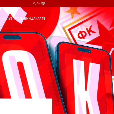
ЋИР
ИМ
КЛУБ
ПРОДАВНИЦА
КАРТЕ