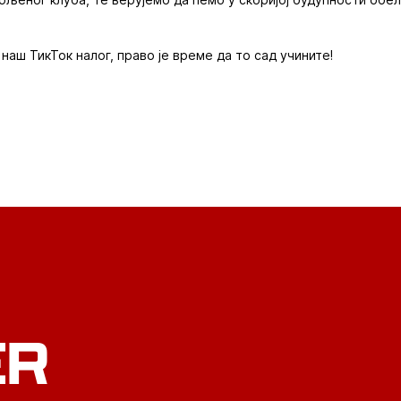
наш ТикТок налог, право је време да то сад учините!
ER