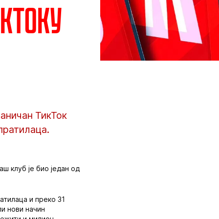
икТоку
ваничан ТикТок
пратилаца.
аш клуб је био један од
атилаца и преко 31
и нови начин
лежити и милион