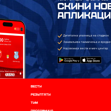
СКИНИ НО
АПЛИКАЦИ
Дигитална улазница на стадион
Занимљива такмичења и вредне
Најсвежије вести и меч центар
Вести
резултати
ТИМ
продавница