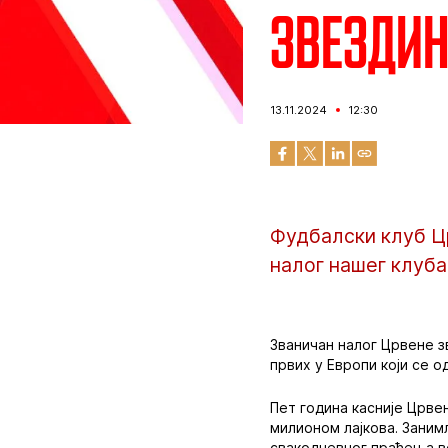
Звездин
13.11.2024
12:30
Фудбалски клуб Цр
налог нашег клуба
Званичан налог Црвене зв
првих у Европи који се 
Пет година касније Црве
милионом лајкова. Заним
свакодневног праћења во