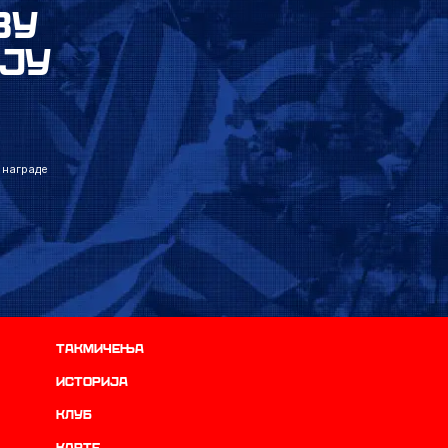
ВУ
ЈУ
 награде
Такмичења
историја
Клуб
Карте