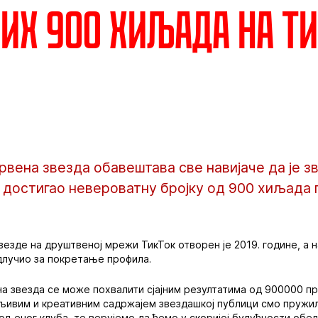
их 900 хиљада на Т
вена звезда обавештава све навијаче да је з
 достигао невероватну бројку од 900 хиљада 
езде на друштвеној мрежи ТикТок отворен је 2019. године, а н
одлучио за покретање профила.
на звезда се може похвалити сјајним резултатима од 900000 пр
љивим и креативним садржајем звездашкој публици смо пружил
љеног клуба, те верујемо да ћемо у скоријој будућности обе