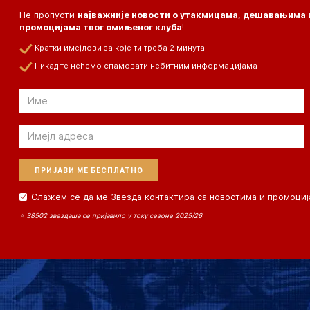
Не пропусти
најважније новости о утакмицама, дешавањима 
промоцијама твог омиљеног клуба
!
Кратки имејлови за које ти треба 2 минута
Никад те нећемо спамовати небитним информацијама
Email
Email
Слажем се да ме Звезда контактира са новостима и промоциј
⭐ 38502 звездаша се пријавило у току сезоне 2025/26