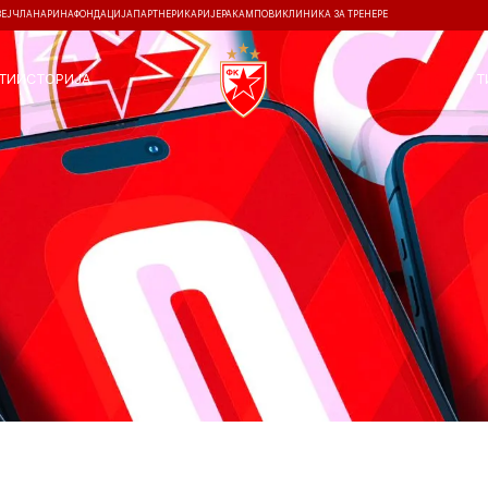
ЗЕЈ
ЧЛАНАРИНА
ФОНДАЦИЈА
ПАРТНЕРИ
КАРИЈЕРА
КАМПОВИ
КЛИНИКА ЗА ТРЕНЕРЕ
ТИ
ИСТОРИЈА
Т