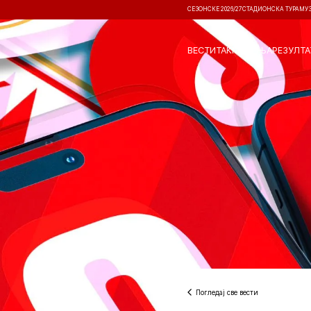
СЕЗОНСКЕ 2026/27
СТАДИОНСКА ТУРА
МУ
ВЕСТИ
ТАКМИЧЕЊА
РЕЗУЛТА
Погледај све вести