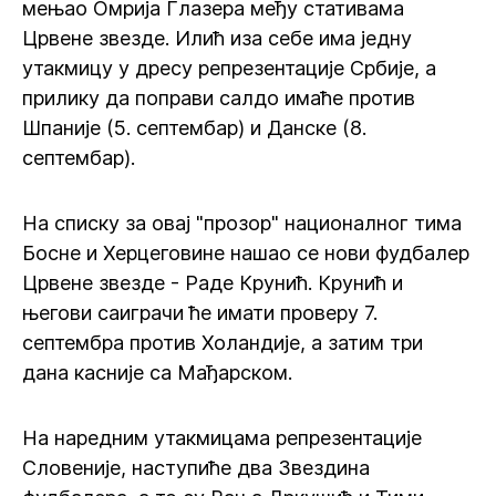
мењао Омрија Глазера међу стативама
Црвене звезде. Илић иза себе има једну
утакмицу у дресу репрезентације Србије, а
прилику да поправи салдо имаће против
Шпаније (5. септембар) и Данске (8.
септембар).
На списку за овај "прозор" националног тима
Босне и Херцеговине нашао се нови фудбалер
Црвене звезде - Раде Крунић. Крунић и
његови саиграчи ће имати проверу 7.
септембра против Холандије, а затим три
дана касније са Мађарском.
На наредним утакмицама репрезентације
Словеније, наступиће два Звездина