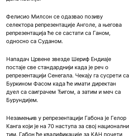
Фелисио Милсон се одазвао позиву
селектора репрезентације Анголе, а његова
репрезентација ће се састати са Ганом,
односно са Суданом.
Нападач Црвене звезде Шериф Ендиаје
постаје све стандарднији када је реч о
репрезентацији Сенегала. Чекају га сусрети са
Буркином Фасом када ће имати директан
дуел са саиграчем Ђигом, а затим и меч са
Бурундијем.
Незамењив у репрезентацији Габона је Гелор
Канга који је на 70 наступа за свој национални
тим. Габон ће квалификације за КАН почети