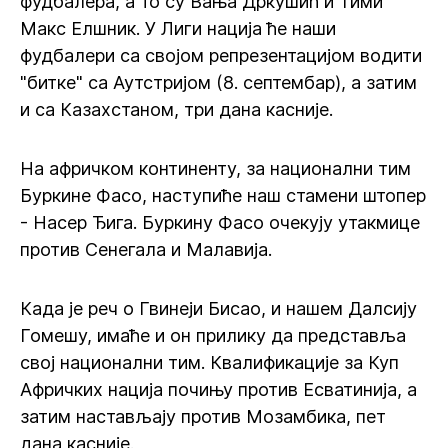
фудбалера, а то су Вања Дркушић и Тими
Макс Елшник. У Лиги нација ће наши
фудбалери са својом репрезентацијом водити
"битке" са Аутстријом (8. септембар), а затим
и са Казахстаном, три дана касније.
На афричком континенту, за национални тим
Буркине Фасо, наступиће наш стамени штопер
- Насер Ђига. Буркину Фасо очекују утакмице
против Сенегала и Малавија.
Када је реч о Гвинеји Бисао, и нашем Далсију
Гомешу, имаће и он прилику да представља
свој национални тим. Квалификације за Куп
Афричких нација почињу против Есватинија, а
затим настављају против Мозамбика, пет
дана касније.