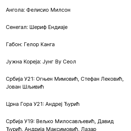
Ангола: Фелисио Милсон
Сенегал: Шериф Ендиаје
Габон: Гелор Канга
Јужна Кореја: Јунг Ву Сеол
Србија У21: Огњен Мимовић, Стефан Лековић,
Јован Шљивић
Црна Гора У21: Андреј Ђурић
Србија У19: Вељко Милосављевић, Давид
Ђурић, Андрија Максимовић, Лазар