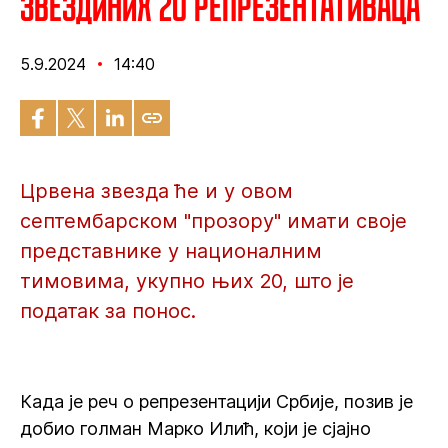
Звездиних 20 репрезентативаца
5.9.2024
14:40
Црвена звезда ће и у овом
септембарском "прозору" имати своје
представнике у националним
тимовима, укупно њих 20, што је
податак за понос.
Када је реч о репрезентацији Србије, позив је
добио голман Марко Илић, који је сјајно