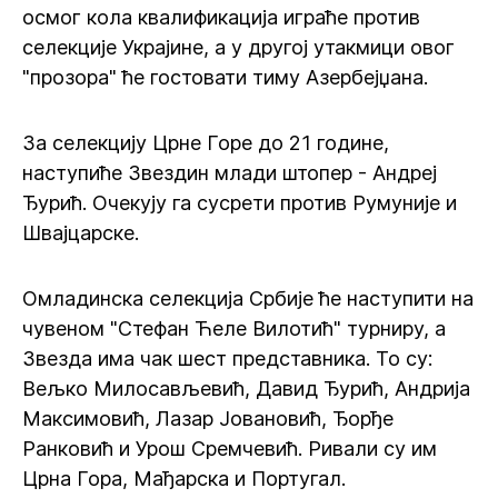
осмог кола квалификација играће против
селекције Украјине, а у другој утакмици овог
"прозора" ће гостовати тиму Азербејџана.
За селекцију Црне Горе до 21 године,
наступиће Звездин млади штопер - Андреј
Ђурић. Очекују га сусрети против Румуније и
Швајцарске.
Омладинска селекција Србије ће наступити на
чувеном "Стефан Ћеле Вилотић" турниру, а
Звезда има чак шест представника. То су:
Вељко Милосављевић, Давид Ђурић, Андрија
Максимовић, Лазар Јовановић, Ђорђе
Ранковић и Урош Сремчевић. Ривали су им
Црна Гора, Мађарска и Португал.