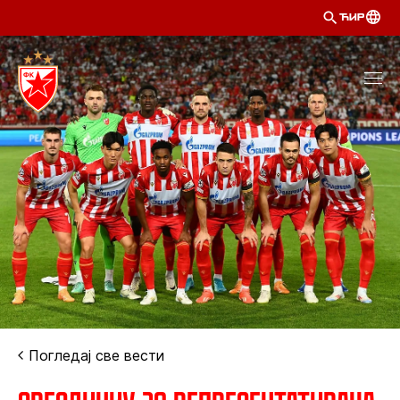
ЋИР
Погледај све вести