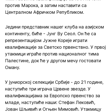
против Марока, а затим наставити са
Централном Афричком Републиком.
Једини представник нашег клуба на азијском
континенту, биће - Јунг Ву Сеол. Он ће са
репрезентацијом Јужне Кореје играти
квалификације за Светско првенствно. У првој
утакмици играће против националног тима
Палестине, док ће у другом мечу гостовати
Оману.
У јуниорској селекцији Србије - до 21 године,
наступиће три играча Црвене звезде. У
квалификацијама за Европско првенство за
младе, наступиће наши: Стефан Лековић,
Јован Шљивић и Огњен Мимовић. Утакмицу