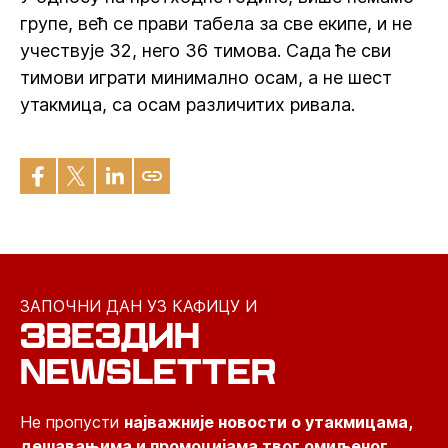
групе, већ се прави табела за све екипе, и не
учествује 32, него 36 тимова. Сада ће сви
тимови играти минимално осам, а не шест
утакмица, са осам различитих ривала.
ЗАПОЧНИ ДАН УЗ КАФИЦУ И
ЗВЕЗДИН
NEWSLETTER
Не пропусти
најважније новости о утакмицама,
дешавањима и промоцијама твог омиљеног