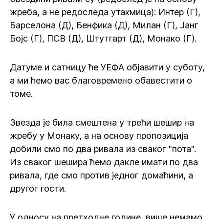
жреба, а не редоследа утакмица): Интер (Г),
Барселона (Д), Бенфика (Д), Милан (Г), Јанг
Бојс (Г), ПСВ (Д), Штутгарт (Д), Монако (Г).
Датуме и сатницу ће УЕФА објавити у суботу,
а ми ћемо вас благовремено обавестити о
томе.
Звезда је била смештена у трећи шешир на
жребу у Монаку, а на основу пропозиција
добили смо по два ривала из сваког "пота".
Из сваког шешира ћемо дакле имати по два
ривала, где смо против једног домаћини, а
другог гости.
У односу на претходне године, више немамо