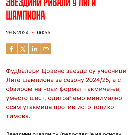
Звездини ривали у Лиги
шампиона
29.8.2024
06:55
Фудбалери Црвене звезде су учесници
Лиге шампиона за сезону 2024/25, а с
обзиром на нови формат такмичења,
уместо шест, одиграћемо минимално
осам утакмица против исто толико
тимова.
Звездини ривали су (редослед је на основу