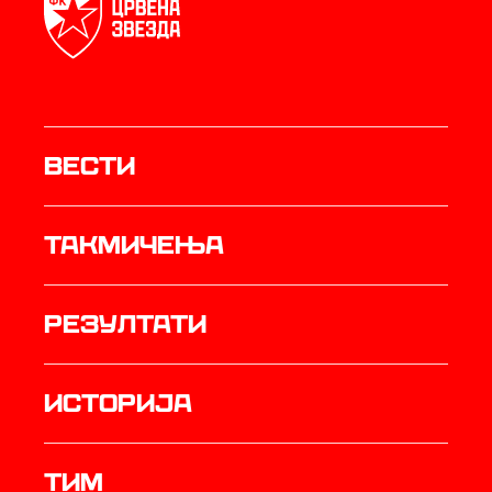
Вести
Такмичења
резултати
историја
ТИМ