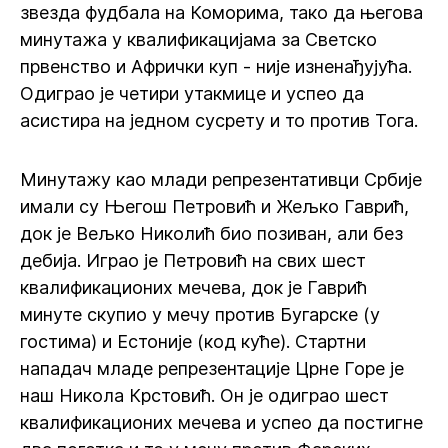
звезда фудбала на Коморима, тако да његова
минутажа у квалификацијама за Светско
првенство и Афрички куп - није изненађујућа.
Одиграо је четири утакмице и успео да
асистира на једном сусрету и то против Тога.
Минутажу као млади репрезентативци Србије
имали су Његош Петровић и Жељко Гаврић,
док је Вељко Николић био позиван, али без
дебија. Играо је Петровић на свих шест
квалификационих мечева, док је Гаврић
минуте скупио у мечу против Бугарске (у
гостима) и Естоније (код куће). Стартни
нападач младе репрезентације Црне Горе је
наш Никола Крстовић. Он је одиграо шест
квалификационих мечева и успео да постигне