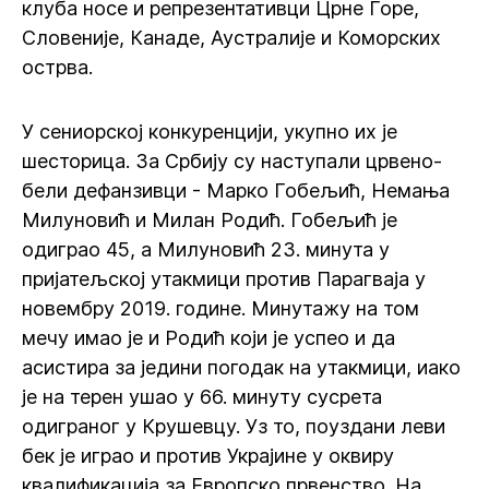
клуба носе и репрезентативци Црне Горе,
Словеније, Канаде, Аустралије и Коморских
острва.
У сениорској конкуренцији, укупно их је
шесторица. За Србију су наступали црвено-
бели дефанзивци - Марко Гобељић, Немања
Милуновић и Милан Родић. Гобељић је
одиграо 45, а Милуновић 23. минута у
пријатељској утакмици против Парагваја у
новембру 2019. године. Минутажу на том
мечу имао је и Родић који је успео и да
асистира за једини погодак на утакмици, иако
је на терен ушао у 66. минуту сусрета
одиграног у Крушевцу. Уз то, поуздани леви
бек је играо и против Украјине у оквиру
квалификација за Европско првенство. На