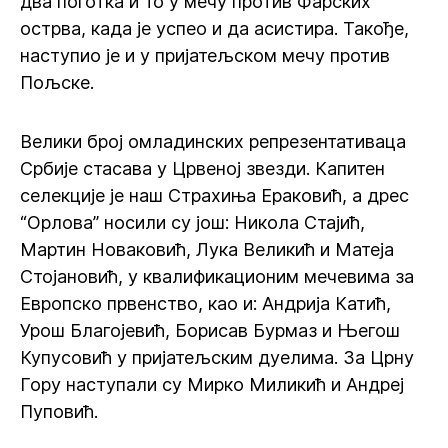
два поготка и то у мечу против Фарских
острва, када је успео и да асистира. Такође,
наступио је и у пријатељском мечу против
Пољске.
Велики број омладинских репрезентативаца
Србије стасава у Црвеној звезди. Капитен
селекције је наш Страхиња Ераковић, а дрес
“Орлова” носили су још: Никола Стајић,
Мартин Новаковић, Лука Великић и Матеја
Стојановић, у квалификационим мечевима за
Европско првенство, као и: Андрија Катић,
Урош Благојевић, Борисав Бурмаз и Његош
Купусовић у пријатељским дуелима. За Црну
Гору наступали су Мирко Миликић и Андреј
Пуповић.