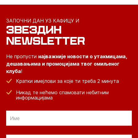
ЗАПОЧНИ ДАН УЗ КАФИЦУ И
ЗВЕЗДИН
NEWSLETTER
Не пропусти
најважније новости о утакмицама,
дешавањима и промоцијама твог омиљеног
клуба
!
Кратки имејлови за које ти треба 2 минута
Никад те нећемо спамовати небитним
информацијама
Email
Email