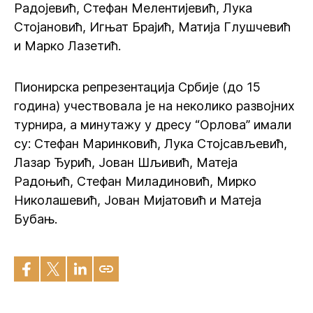
Радојевић, Стефан Мелентијевић, Лука
Стојановић, Игњат Брајић, Матија Глушчевић
и Марко Лазетић.
Пионирска репрезентација Србије (до 15
година) учествовала је на неколико развојних
турнира, а минутажу у дресу “Орлова” имали
су: Стефан Маринковић, Лука Стојсављевић,
Лазар Ђурић, Јован Шљивић, Матеја
Радоњић, Стефан Миладиновић, Мирко
Николашевић, Јован Мијатовић и Матеја
Бубањ.