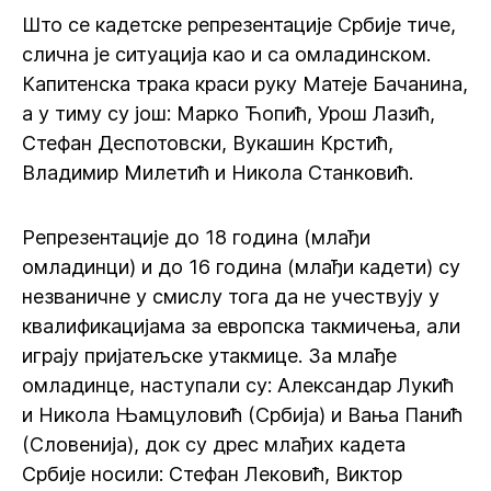
Што се кадетске репрезентације Србије тиче,
слична је ситуација као и са омладинском.
Капитенска трака краси руку Матеје Бачанина,
а у тиму су још: Марко Ћопић, Урош Лазић,
Стефан Деспотовски, Вукашин Крстић,
Владимир Милетић и Никола Станковић.
Репрезентације до 18 година (млађи
омладинци) и до 16 година (млађи кадети) су
незваничне у смислу тога да не учествују у
квалификацијама за европска такмичења, али
играју пријатељске утакмице. За млађе
омладинце, наступали су: Александар Лукић
и Никола Њамцуловић (Србија) и Вања Панић
(Словенија), док су дрес млађих кадета
Србије носили: Стефан Лековић, Виктор