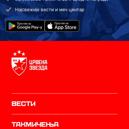
Најсвежије вести и меч центар
Вести
Такмичења