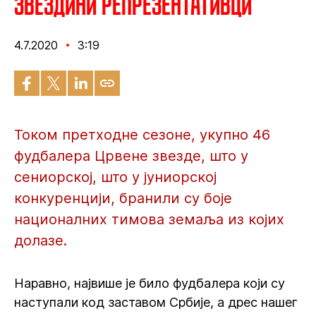
Звездини репрезентативци
4.7.2020
3:19
Током претходне сезоне, укупно 46
фудбалера Црвене звезде, што у
сениорској, што у јуниорској
конкуренцији, бранили су боје
националних тимова земаља из којих
долазе.
Наравно, највише је било фудбалера који су
наступали код заставом Србије, а дрес нашег