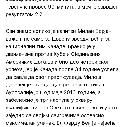
терену је провео 90. минута, а меч је завршен
резултатом 2:2.
Сви знамо колико је капитен Милан Борјан
важан, не само за Црвену звезду, већ и за
национални тим Канаде. Бранио је у
двомечима против Кубе и Сједињених
Америчких Држава и био део историјског
успеха, јер је Канада после 34 године успела
да савлада свог првог суседа. Милош
Дегенек је стандардан репрезентативац
Аустралије још од маја 2016. године, а
забележио је три наступа у оквиру
квалификација за Светско првенство, и уз то
заједно са својим саиграчима остварио
максималан учинак. Ел Фарду Бен је највећа