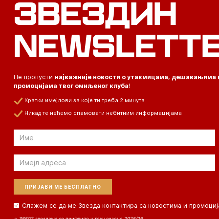
ЗВЕЗДИН
NEWSLETT
Не пропусти
најважније новости о утакмицама, дешавањима 
промоцијама твог омиљеног клуба
!
Кратки имејлови за које ти треба 2 минута
Никад те нећемо спамовати небитним информацијама
Email
Email
Слажем се да ме Звезда контактира са новостима и промоциј
⭐ 38502 звездаша се пријавило у току сезоне 2025/26