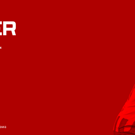
ER
и
ама