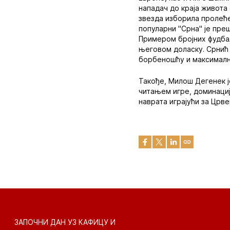
нападач до краја живота 
звезда изборила пролеће
популарни "Срна" је преш
Примером бројних фудбал
његовом доласку. Срнић ј
борбеношћу и максимални
Такође, Милош Дегенек ј
читањем игре, доминациј
наврата играјући за Црве
ЗАПОЧНИ ДАН УЗ КАФИЦУ И