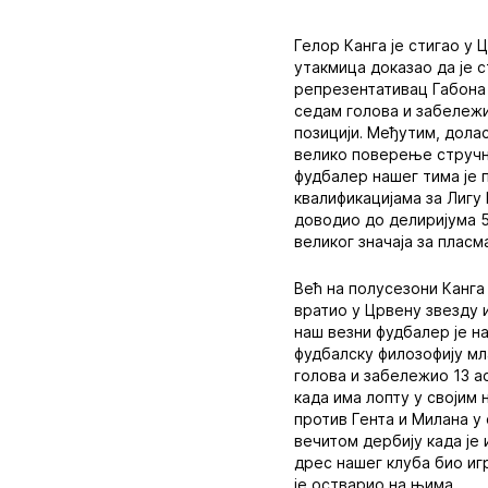
Гелор Канга је стигао у
утакмица доказао да је с
репрезентативац Габона 
седам голова и забележи
позицији. Међутим, долас
велико поверење стручно
фудбалер нашег тима је 
квалификацијама за Лигу
доводио до делиријума 5
великог значаја за пласм
Већ на полусезони Канга 
вратио у Црвену звезду 
наш везни фудбалер је на
фудбалску филозофију мл
голова и забележио 13 а
када има лопту у својим 
против Гента и Милана у 
вечитом дербију када је 
дрес нашег клуба био игр
је остварио на њима.