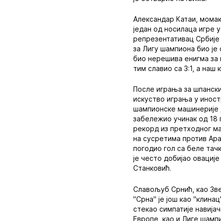
Александар Катаи, момак
један од носилаца игре 
репрезентативац Србије 
за Лигу шампиона био је
био нерешива енигма за п
тим славио са 3:1, а наш
После играња за шпански 
искуство играња у иност
шампионске машинерије Д
забележио учинак од 18 
рекорд из претходног ма
на сусретима против Ара
погодио гол са беле тач
је често добијао овациј
Станковић.
Славољуб Срнић, као Зве
"Срна" је још као "клина
стекао симпатије навијач
Европе, као и Лиге шамп