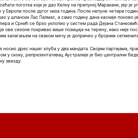
сећати поготка који је дао Келну на препуној Маракани, јер је
 у Европи после дугог низа година. После непуне четири годин
ао у шпански Лас Палмас, а само годину дана касније поново ј
ера и Срнић се брзо уклопио у систем рада Дејана Станковића
е ове сезоне покривао више позиција на терену, иако није пос
м залагањем на сваком мечу је допринео у бројним сегменити
е носио дрес нашег клуба у два мандата. Својим партијама, п
ом у скоку, репрезентативац Аустралије је био централни бед
ну звезду.