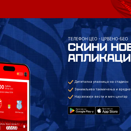
ТЕЛЕФОН ЦЕО - ЦРВЕНО-БЕО
СКИНИ НО
АПЛИКАЦИ
Дигитална улазница на стадион
Занимљива такмичења и вредне
Најсвежије вести и меч центар