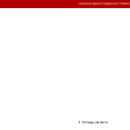
СЕЗОНСКЕ 2026/27
СТАДИОНСКА ТУРА
МУ
ВЕСТИ
ТАКМИЧЕЊА
РЕЗУЛТА
Погледај све вести