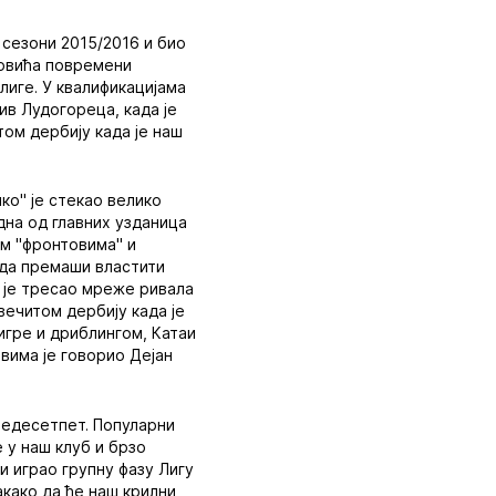
 сезони 2015/2016 и био
жовића повремени
лиге. У квалификацијама
ив Лудогореца, када је
том дербију када је наш
ко" је стекао велико
дна од главних узданица
им "фронтовима" и
е да премаши властити
 је тресао мреже ривала
вечитом дербију када је
игре и дриблингом, Катаи
вима је говорио Дејан
педесетпет. Популарни
е у наш клуб и брзо
и играо групну фазу Лигу
акако да ће наш крилни