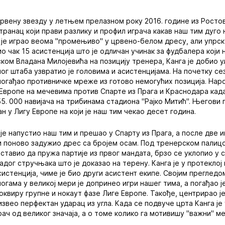
 Црвену звезду у летњем прелазном року 2016. године из Росто
транац који прави разлику и профил играча какав наш тим дуго н
је играо веома "промењиво" у црвено-белом дресу, али упрск
о чак 15 асистенција што је одличан учинак за фудбалера који 
ком Владана Милојевића на позицију тренера, Канга је добио у
г штаба узвратио је головима и асистенцијама. На почетку сез
погађао противничке мреже из готово немогућих позиција. Нар
 Европе на мечевима против Спарте из Прага и Краснодара кад
5. 000 навијача на трибинама стадиона "Рајко Митић". Његови 
ан у Лигу Европе на који је наш тим чекао десет година.
је напустио наш тим и прешао у Спарту из Прага, а после две 
и поново задужио дрес са бројем осам. Под тренерском палиц
ставио да пружа партије из првог мандата, брзо се уклопио у 
адог стручњака што је доказао на терену. Канга је у протеклој
систенција, чиме је био други асистент екипе. Својим прегледо
ногама у великој мери је допринео игри нашег тима, а погађао 
оквиру групне и нокаут фазе Лиге Европе. Такође, центрирао ј
извео перфектан ударац из угла. Када се подвуче црта Канга је
ач од великог значаја, а о томе колико га мотивишу "важни" м