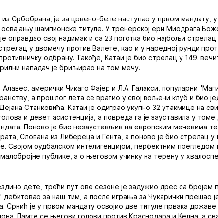
 из Србобрана, је за црвено-беле наступао у првом мандату, у
у освајању шампионске титуле. У тренерској ери Миодрага Бо
је оправдао свој надимак и са 23 поготка био најбољи стрелац 
 стрелац у двомечу против Валете, као и у наредној рунди прот
ротивничку одбрану. Такође, Катаи је био стрелац у 149. вечи
 крилни нападач је бриљирао на том мечу.
Алавес, амерички Чикаго Фајер и Л.А. Галакси, популарни "Маги
ранству, а прошлог лета се вратио у свој вољени клуб и био је
ејана Станковића. Катаи је одиграо укупно 32 утакмице на св
голова и девет асистенција, а повреда га је зауставила у том
ндата. Поново је био незаустављив на европским мечевима те
рата, Слована из Либереца и Гента, а поново је био стрелац у 
ке. Својом фудбалском интелигенцијом, перфектним прегледом 
е малобројне публике, а о његовом учинку на терену у хвалоспе
здино дете, трећи пут ове сезоне је задужио дрес са бројем 
ц" дебитовао за наш тим, а после играња за Чукарички прешао ј
а. Срнић је у првом мандату освојио две титуле првака државе 
иона. Памте се његови голови против Краснодара и Келна, а св