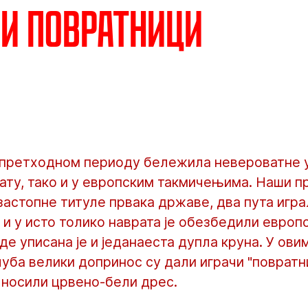
и повратници
у претходном периоду бележила невероватне у
ту, тако и у европским такмичењима. Наши п
застопне титуле првака државе, два пута игр
, и у исто толико наврата је обезбедили европ
зде уписана је и једанаеста дупла круна. У ов
уба велики допринос су дали играчи "повратни
 носили црвено-бели дрес.