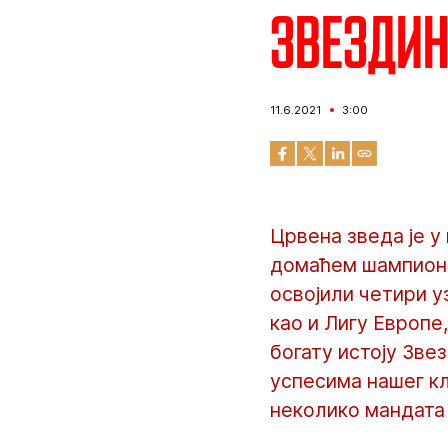
Звездин
11.6.2021
3:00
Црвена зведа је 
домаћем шампиона
освојили четири у
као и Лигу Европе
богату истоју Зве
успесима нашег кл
неколико мандата