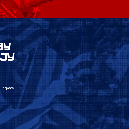
ВУ
ЈУ
 награде