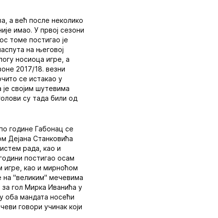
ва, а већ после неколико
ије имао. У првој сезони
ос томе постигао је
наспута на његовој
логу носиоца игре, а
оне 2017/18. везни
очито се истакао у
а је својим шутевима
голови су тада били од
ипо године Габонац се
ом Дејана Станковића
систем рада, као и
 години постигао осам
м игре, као и мирноћом
је на "великим" мечевима
е за гол Мирка Иванића у
 у оба мандата носећи
ечеви говори учинак који