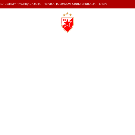
ЗЕЈ
ЧЛАНАРИНА
ФОНДАЦИЈА
ПАРТНЕРИ
КАРИЈЕРА
КАМПОВИ
КЛИНИКА ЗА ТРЕНЕРЕ
ТИ
ИСТОРИЈА
Т