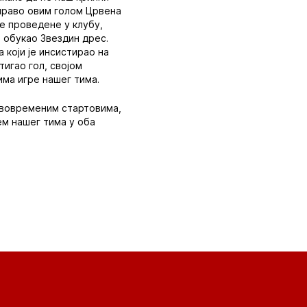
 управо овим голом Црвена
е проведене у клубу,
е обукао Звездин дрес.
 који је инсистирао на
тигао гол, својом
ма игре нашег тима.
равовременим стартовима,
ем нашег тима у оба