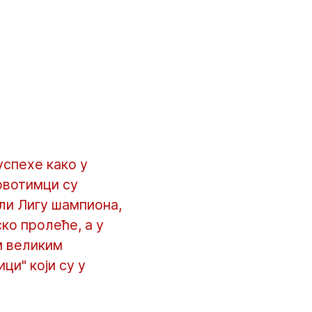
спехе како у
рвотимци су
али Лигу шампиона,
ско пролеће, а у
им великим
ци" који су у