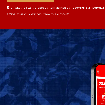
Слажем се да ме Звезда контактира са новостима и промоциј
⭐ 38502 звездаша се пријавило у току сезоне 2025/26