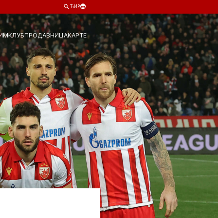
ЋИР
ИМ
КЛУБ
ПРОДАВНИЦА
КАРТЕ