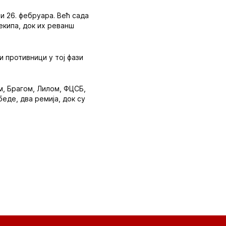
и 26. фебруара. Већ сада
екипа, док их реванш
и противници у тој фази
м, Брагом, Лилом, ФЦСБ,
де, два ремија, док су