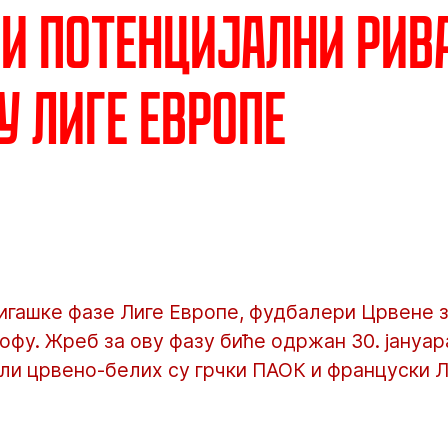
и потенцијални рив
у Лиге Европе
игашке фазе Лиге Европе, фудбалери Црвене 
офу. Жреб за ову фазу биће одржан 30. јануара
ли црвено-белих су грчки ПАОК и француски Л