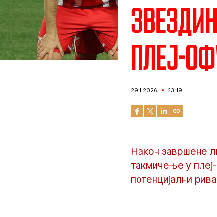
Звездин
плеј-оф
29.1.2026
23:19
Након завршене л
такмичење у плеј-
потенцијални рива