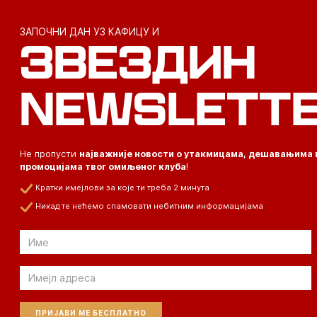
ЗАПОЧНИ ДАН УЗ КАФИЦУ И
ЗВЕЗДИН
NEWSLETT
Не пропусти
најважније новости о утакмицама, дешавањима 
промоцијама твог омиљеног клуба
!
Кратки имејлови за које ти треба 2 минута
Никад те нећемо спамовати небитним информацијама
Email
Email