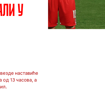
али у
звезде наставиће
 од 13 часова, а
ил.