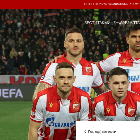
СЕЗОНСКЕ 2026/27
СТАДИОНСКА ТУРА
МУ
ВЕСТИ
ТАКМИЧЕЊА
РЕЗУЛТА
Погледај све вести