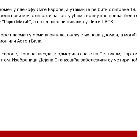
омеч у плеј-офу Лиге Европе, а утакмице ће бити одигране 19. 
-бели први меч одиграти на гостујућем терену као повлашћена 
 “Рајко Митић”, а потенцијални ривали су Лил и ПАОК.
оре пласман у осмину финала, очекује их нови двомеч, а могућ
он или Астон Вила.
 Европе, Црвена звезда је одмерила снаге са Селтиком, Порто
ом. Изабраници Дејана Станковића забележили су четири побе