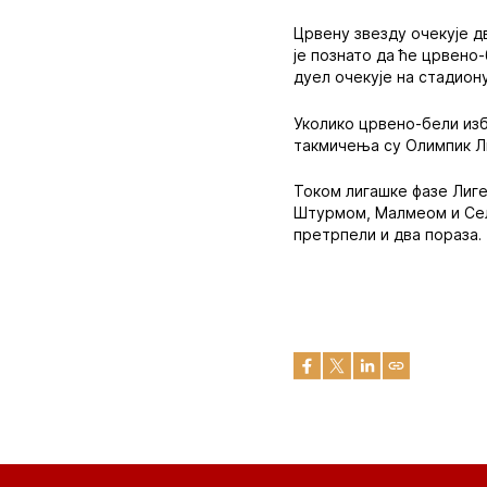
Црвену звезду очекује дв
је познато да ће црвено
дуел очекује на стадиону
Уколико црвено-бели изб
такмичења су Олимпик Ли
Током лигашке фазе Лиге
Штурмом, Малмеом и Селт
претрпели и два пораза.