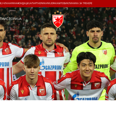
ЗЕЈ
ЧЛАНАРИНА
ФОНДАЦИЈА
ПАРТНЕРИ
КАРИЈЕРА
КАМПОВИ
КЛИНИКА ЗА ТРЕНЕРЕ
ТИ
ИСТОРИЈА
Т