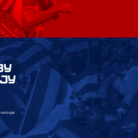
ВУ
ЈУ
 награде