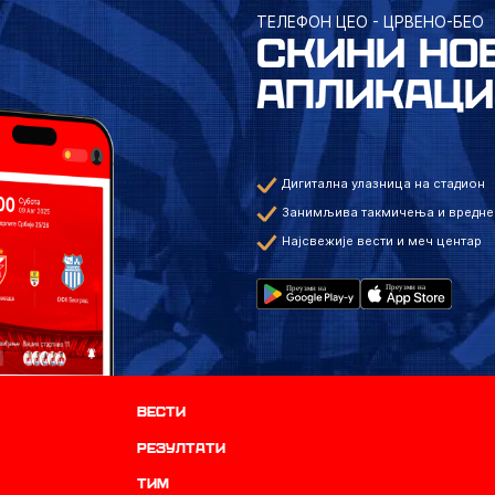
ТЕЛЕФОН ЦЕО - ЦРВЕНО-БЕО
СКИНИ НО
АПЛИКАЦИ
Дигитална улазница на стадион
Занимљива такмичења и вредне
Најсвежије вести и меч центар
Вести
резултати
ТИМ