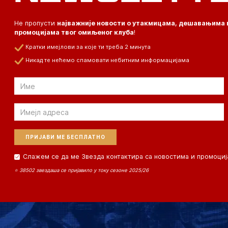
Не пропусти
најважније новости о утакмицама, дешавањима 
промоцијама твог омиљеног клуба
!
Кратки имејлови за које ти треба 2 минута
Никад те нећемо спамовати небитним информацијама
Email
Email
Слажем се да ме Звезда контактира са новостима и промоциј
⭐ 38502 звездаша се пријавило у току сезоне 2025/26