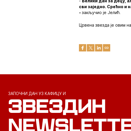
-
Велики дан за децу, а
сви заједно. Срећно и 
-
закључио је Јелић.
Црвена звезда је овим н
ЗАПОЧНИ ДАН УЗ КАФИЦУ И
ЗВЕЗДИН
NEWSLETT