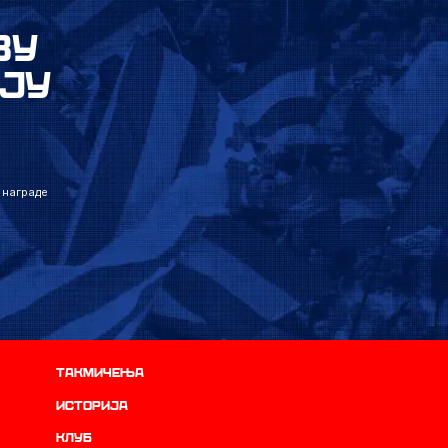
ВУ
ЈУ
 награде
Такмичења
историја
Клуб