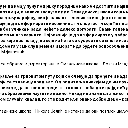
у је да имају пуну подршку породице како би достигли нај
вотимци, а велике заслуге иду и Омладинској школи која им
на даљу каријеру, ово је важан степеник за вас, јер сте се
ије је да се формирате као личност и спортисти који ће пош
р без учинка и рада, нећете далеко догурати. Сваки талена
нема много користи. Најважније је да се формирате у добр
ра које вас чекају, на којима ћете се сусрести са много изаз
 домета у смислу времена и морате да будете оспособљени
 Мијаиловић.
се обратио и директор наше Омладинске школе - Драган Млад
авље на трновитом путу који се очекује да прођете и нада
оји се стављају пред вас. Од родитеља очекујем да им пру
звезде, да не говоре деци шта и како треба да играју, већ 
је и образовање изузетно важно. Никад не знамо шта живот
ом случају, хвала што сте родитељи овако добре деце -
ре
адинске школе - Никола Јелић је истакао да ови потписи шаљу