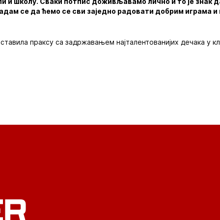
ли и школу. Сваки потпис доживљавамо лично и то је знак д
надам се да ћемо се сви заједно радовати добрим играма 
аставила праксу са задржавањем најталентованијих дечака у кл
ER