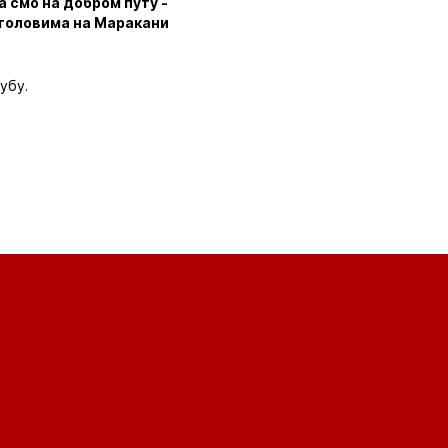
а смо на добром путу -
и головима на Маракани
убу.