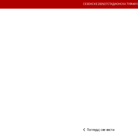
СЕЗОНСКЕ 2026/27
СТАДИОНСКА ТУРА
МУ
ВЕСТИ
ТАКМИЧЕЊА
РЕЗУЛТА
Погледај све вести