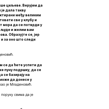
више циљеве. Верујем да
 је дала такву
лектирани међу великим
товати све у клубу и
т мора да се потврди у
е људе и желим вам
ова. Образујте се, јер
 и за оно што следи
еновић.
м се да ћете успети да
же пуну подршку, да се
да се базирају на
 може да донесе у
као је Младеновић.
 поруку свима да је