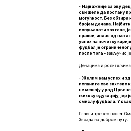
-
Најважније за ову дец
сви желе да постану пр
могућност. Без обзира 
бројем дечака. Најбитн
испуњавати захтеве, је
пракси, иначе од њега 
успех на почетку карије
фудбал је ограниченог
после тога -
закључио је
Дечацима и родитељима 
-
Желим вам успех и здр
испуните све захтеве к
не мешају у рад Црвене 
њихову едукацију, јер 
смислу фудбала. У свак
Главни тренер нашег Омл
Звезда на добром путу.