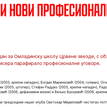
и нови професиона
дан за Омладинску школу Црвене звезде, с обз
исера парафирало професионалне уговоре.
у (2003, крилни нападач), Богдан Маринковић (2004, голман), О
к (2005, штопер), Стефан Радујко (2005, крилни нападач), Рад
овић (2006, дефанзивни везни) и Вељко Вукојевић (2006, крилни
је председник нашег клуба Светозар Мијаиловић честитао пот