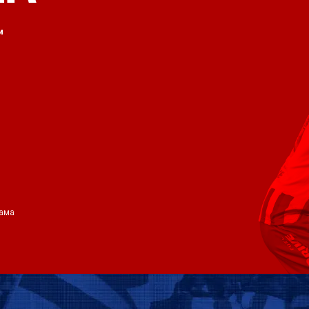
и
ама