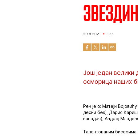
Звездин
29.8.2021
1:55
Још један велики 
осморица наших б
Реч је о: Матеји Бојовић
десни бек), Дарис Кариши
нападач), Андреј Младен
Талентованим бисерима 