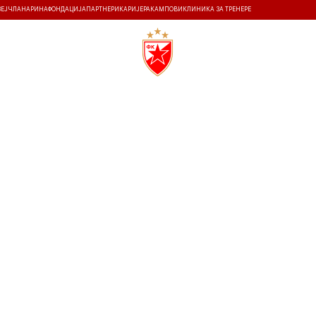
ЗЕЈ
ЧЛАНАРИНА
ФОНДАЦИЈА
ПАРТНЕРИ
КАРИЈЕРА
КАМПОВИ
КЛИНИКА ЗА ТРЕНЕРЕ
ТИ
ИСТОРИЈА
Т