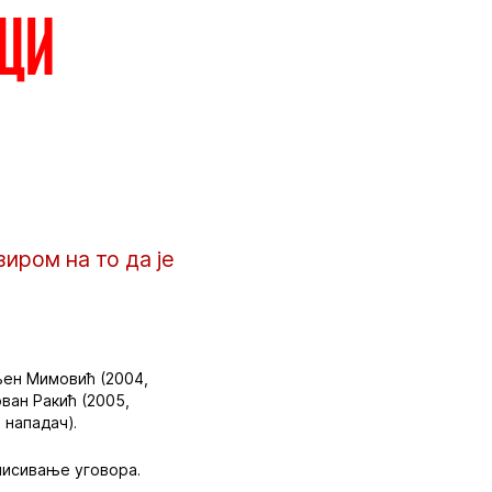
лци
иром на то да је
гњен Мимовић (2004,
ован Ракић (2005,
 нападач).
писивање уговора.