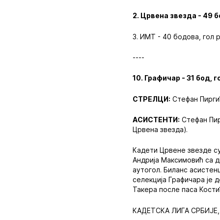
2. Црвена звезда - 49 
3. ИМТ - 40 бодова, гол 
----
10. Графичар - 31 бод, 
СТРЕЛЦИ:
Стефан Пиргић
АСИСТЕНТИ:
Стефан Пир
Црвена звезда).
Кадети Црвене звезде су
Андрија Максимовић са дв
аутогол. Биланс асистен
селекција Графичара је 
Такера после паса Кости
КАДЕТСКА ЛИГА СРБИЈЕ, 