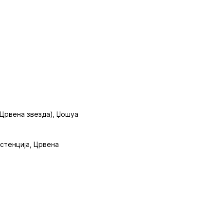
 Црвена звезда), Џошуа
истенција, Црвена