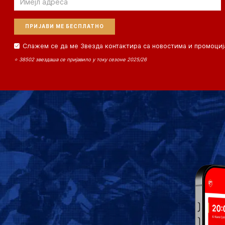
Слажем се да ме Звезда контактира са новостима и промоциј
⭐ 38502 звездаша се пријавило у току сезоне 2025/26