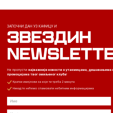
ЗАПОЧНИ ДАН УЗ КАФИЦУ И
ЗВЕЗДИН
NEWSLETT
Не пропусти
најважније новости о утакмицама, дешавањима 
промоцијама твог омиљеног клуба
!
Кратки имејлови за које ти треба 2 минута
Никад те нећемо спамовати небитним информацијама
Email
Email