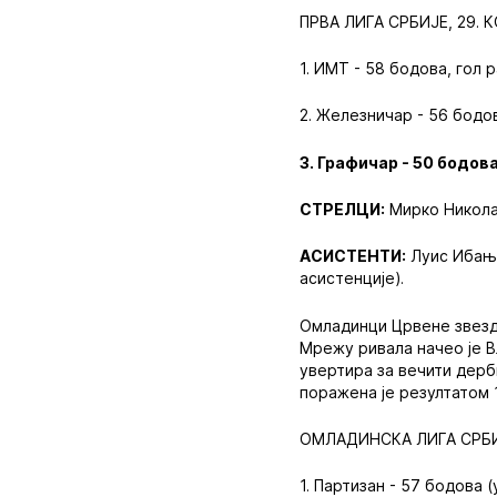
ПРВА ЛИГА СРБИЈЕ, 29. 
1. ИМТ - 58 бодова, гол 
2. Железничар - 56 бодов
3. Графичар - 50 бодова
СТРЕЛЦИ:
Мирко Николаш
АСИСТЕНТИ:
Луис Ибање
асистенције).
Омладинци Црвене звезде
Мрежу ривала начео је В
увертира за вечити дерб
поражена је резултатом 
ОМЛАДИНСКА ЛИГА СРБИЈ
1. Партизан - 57 бодова 