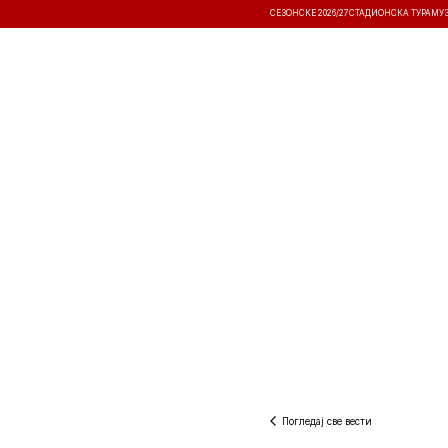
СЕЗОНСКЕ 2026/27
СТАДИОНСКА ТУРА
МУ
ВЕСТИ
ТАКМИЧЕЊА
РЕЗУЛТА
Погледај све вести