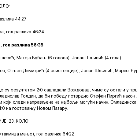
КОЛО:
разлика 44:27
а, гол разлика 46:24
, гол разлика 56:35
евић, Матеја Бубањ (6 голова), Јован Шљивић (4 гола).
з, Огњен Димитрић (4 асистенције), Јован Шљивић, Марко Ћур
 су резултатом 2:0 савладали Вождовац, чиме су остали у трц
ладислав Голдин, да би победу потврдио Стефан Пиргић након 
и који следи направљена на најбољи могући начин. Омладинска
1:0 на гостовању Новом Пазару.
Е, 23. КОЛО:
(утакмица мање), гол разлика 64:22