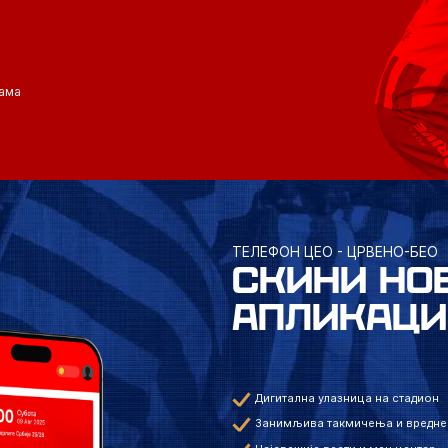
ама
ТЕЛЕФОН ЦЕО - ЦРВЕНО-БЕО
СКИНИ НО
АПЛИКАЦИ
Дигитална улазница на стадион
Занимљива такмичења и вредне