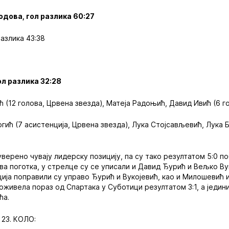
бодова, гол разлика 60:27
разлика 43:38
гол разлика 32:28
 (12 голова, Црвена звезда), Матеја Радоњић, Давид Ивић (6 го
гић (7 асистенција, Црвена звезда), Лука Стојсављевић, Лука 
верено чувају лидерску позицију, па су тако резултатом 5:0 по
а поготка, у стрелце су се уписали и Давид Ђурић и Вељко Вук
ција поправили су управо Ђурић и Вукојевић, као и Милошевић 
доживела пораз од Спартака у Суботици резултатом 3:1, а једин
ћа.
23. КОЛО: