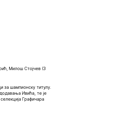
ић, Милош Стојчев (3
и за шампионску титулу.
додавања Ивића, те је
 селекција Графичара