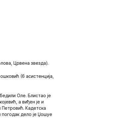
лова, Црвена звезда).
Бошковић (6 асистенција,
бедили Оле. Блистао је
ојевић, а виђен је и
и Петровић. Кадетска
и погодак дело је Џошуе