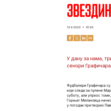
Звездин
13.4.2023
10:30
У дану за нама, т
сенори Графичара,
Фудбалери Графичара су 
који следи за пулене Ма
суботу, али упркос томе
Горњег Милановца начео 
у погодак претворио Па