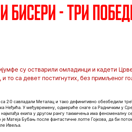
и бисери - Три побед
ријумфе су остварили омладинци и кадети Црве
 и то са девет постигнутих, без примљеног го
са 2:0 савладали Металац и тако дефинитивно обезбедили трећ
рка Неђића. У међувремену, одмериће снаге са Радничким у Ср
, најмлађа екипа у другом рангу такмичења има феноменалну с
је Матеја Бубањ после фантастичне лопте Гојкова, да би пото
вле Ивеља.