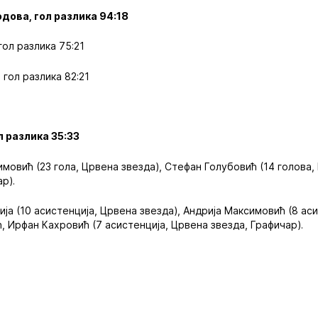
одова, гол разлика 94:18
гол разлика 75:21
 гол разлика 82:21
ол разлика 35:33
мовић (23 гола, Црвена звезда), Стефан Голубовић (14 голова,
ар).
ја (10 асистенција, Црвена звезда), Андрија Максимовић (8 ас
, Ирфан Кахровић (7 асистенција, Црвена звезда, Графичар).