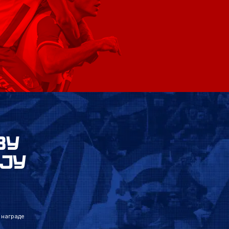
ВУ
ЈУ
 награде