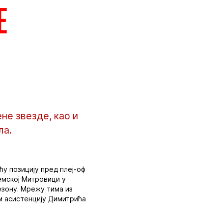
е
не звезде, као и
ла.
у позицију пред плеј-оф
емској Митровици у
езону. Мрежу тима из
м асистенцију Димитрића