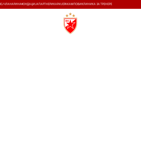
ЗЕЈ
ЧЛАНАРИНА
ФОНДАЦИЈА
ПАРТНЕРИ
КАРИЈЕРА
КАМПОВИ
КЛИНИКА ЗА ТРЕНЕРЕ
ТИ
ИСТОРИЈА
Т