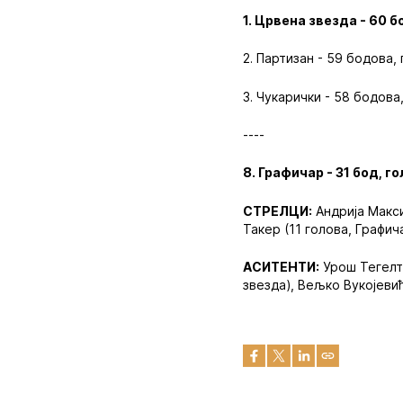
1. Црвена звезда - 60 б
2. Партизан - 59 бодова, 
3. Чукарички - 58 бодова,
----
8. Графичар - 31 бод, г
СТРЕЛЦИ:
Андрија Макси
Такер (11 голова, Графич
АСИТЕНТИ:
Урош Тегелти
звезда), Вељко Вукојевић