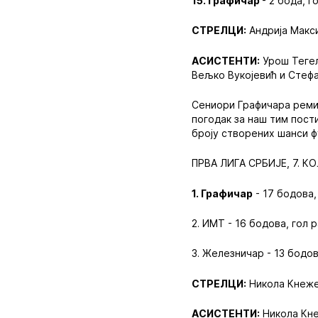
15. Графичар
- 2 бода, г
СТРЕЛЦИ:
Андрија Макси
АСИСТЕНТИ:
Урош Тегелт
Вељко Вукојевић и Стефа
Сениори Графичара ремиз
погодак за наш тим пост
броју створених шанси ф
ПРВА ЛИГА СРБИЈЕ, 7. КО
1. Графичар
- 17 бодова,
2. ИМТ - 16 бодова, гол р
3. Железничар - 13 бодов
СТРЕЛЦИ:
Никола Кнежев
АСИСТЕНТИ:
Никола Кне