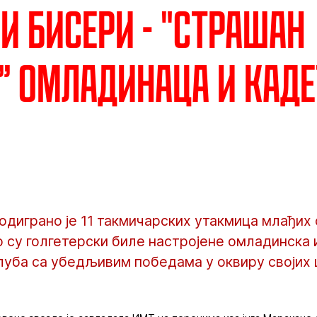
и бисери - "Страшан
” омладинаца и каде
 одиграно је 11 такмичарских утакмица млађих
о су голгетерски биле настројене омладинска 
клуба са убедљивим победама у оквиру својих