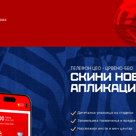
ама
ТЕЛЕФОН ЦЕО - ЦРВЕНО-БЕО
СКИНИ НО
АПЛИКАЦИ
Дигитална улазница на стадион
Занимљива такмичења и вредне
Најсвежије вести и меч центар