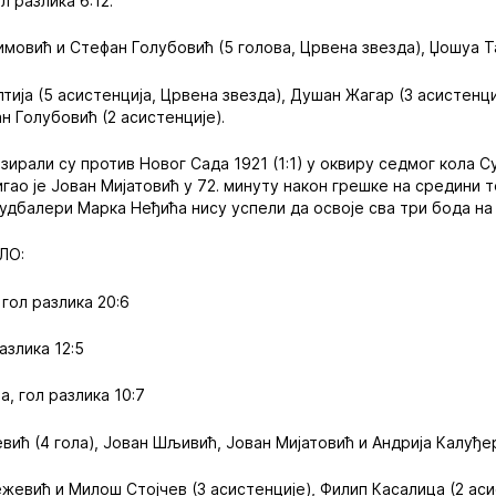
ол разлика 6:12.
мовић и Стефан Голубовић (5 голова, Црвена звезда), Џошуа Та
ија (5 асистенција, Црвена звезда), Душан Жагар (3 асистенци
н Голубовић (2 асистенције).
ирали су против Новог Сада 1921 (1:1) у оквиру седмог кола С
игао је Јован Мијатовић у 72. минуту након грешке на средини 
удбалери Марка Неђића нису успели да освоје сва три бода на 
ЛО:
 гол разлика 20:6
азлика 12:5
а, гол разлика 10:7
ић (4 гола), Јован Шљивић, Јован Мијатовић и Андрија Калуђер
жевић и Милош Стојчев (3 асистенције), Филип Касалица (2 аси