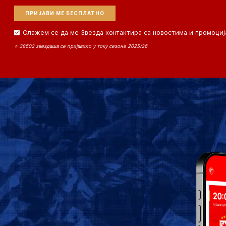
Слажем се да ме Звезда контактира са новостима и промоциј
⭐ 38502 звездаша се пријавило у току сезоне 2025/26