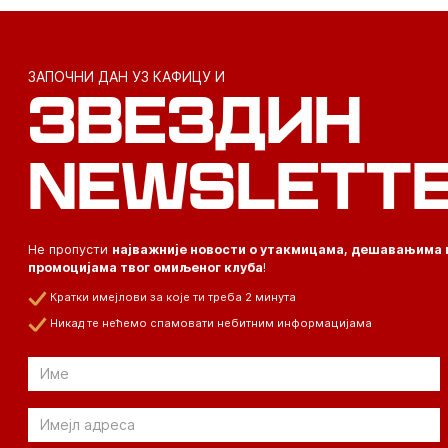
ЗАПОЧНИ ДАН УЗ КАФИЦУ И
ЗВЕЗДИН
NEWSLETT
Не пропусти
најважније новости о утакмицама, дешавањима 
промоцијама твог омиљеног клуба
!
Кратки имејлови за које ти треба 2 минута
Никад те нећемо спамовати небитним информацијама
Email
Email