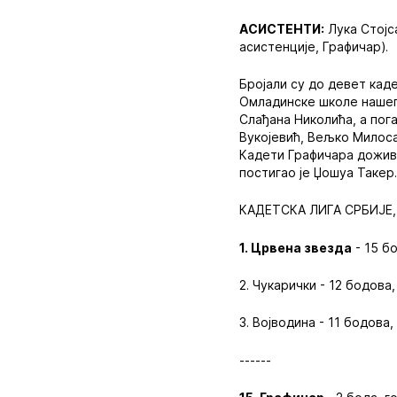
АСИСТЕНТИ:
Лука Стојс
асистенције, Графичар).
Бројали су до девет кад
Омладинске школе нашег 
Слађана Николића, а пог
Вукојевић, Вељко Милос
Кадети Графичара доживе
постигао је Џошуа Такер
КАДЕТСКА ЛИГА СРБИЈЕ, 
1. Црвена звезда
- 15 бо
2. Чукарички - 12 бодова,
3. Војводина - 11 бодова,
------