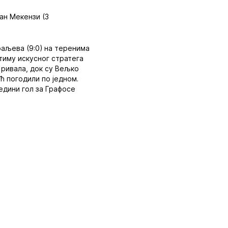
ан Мекензи (3
раљева (9:0) на теренима
тиму искусног стратега
 ривала, док су Вељко
 погодили по једном.
едини гол за Графосе