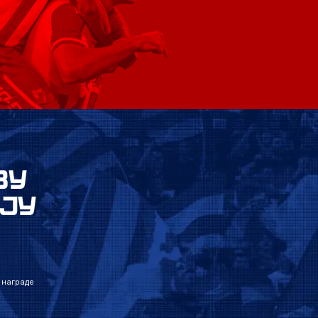
ВУ
ЈУ
 награде