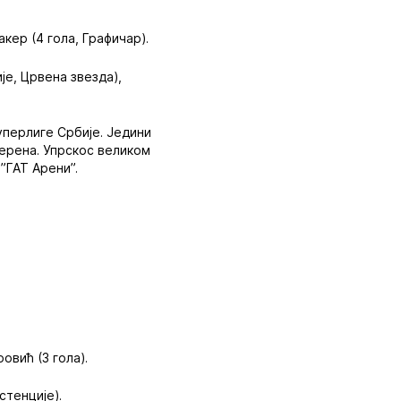
кер (4 гола, Графичар).
је, Црвена звезда),
уперлиге Србије. Једини
терена. Упрскос великом
”ГАТ Арени”.
овић (3 гола).
стенције).