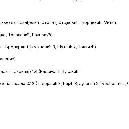
звезда - Синђелић (Столић, Стојковић, Ђорђевић, Митић)
јко, Топаловић, Пауновић)
 - Бродарац (Дамјановић 3, Шутлић 2, Јовичић)
вановић)
ара - Графичар 1:4 (Радоњи 3, Вуковић)
вена звезда 0:12 (Радојевић 3, Рајић 3, Југовић 2, Ђорђевић 2,