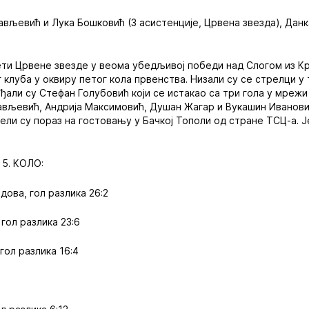
ављевић и Лука Бошковић (3 асистенције, Црвена звезда), Данк
ети Црвене звезде у веома убедљивој победи над Слогом из К
клуба у оквиру петог кола првенства. Низали су се стрелци у 
ађали су Стефан Голубовић који се истакао са три гола у мрежи
ављевић, Андрија Максимовић, Душан Жагар и Вукашин Ивановић
ли су пораз на гостовању у Бачкој Тополи од стране ТСЦ-а. Ј
.
5. КОЛО:
дова, гол разлика 26:2
 гол разлика 23:6
 гол разлика 16:4