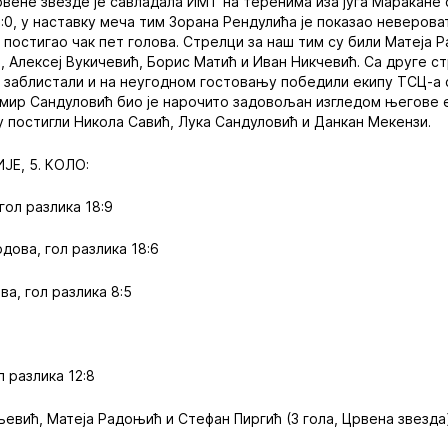
вене звезде је савладала ИМТ на теренима иза југа Маракане с
:0, у наставку меча тим Зорана Рендулића је показао неверова
е постигао чак пет голова. Стрелци за наш тим су били Матеја
, Алексеј Вукичевић, Борис Матић и Иван Никчевић. Са друге с
у заблистали и на неугодном гостовању победили екипу ТСЦ-а с
мир Сандуловић био је нарочито задовољан изгледом његове е
у постигли Никола Савић, Лука Сандуловић и Данкан Мекензи.
Е, 5. КОЛО:
 гол разлика 18:9
одова, гол разлика 18:6
ва, гол разлика 8:5
л разлика 12:8
евић, Матеја Радоњић и Стефан Пиргић (3 гола, Црвена звезда),