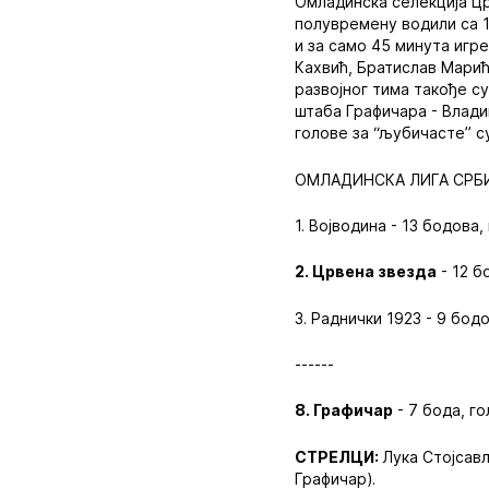
Омладинска селекција Цр
полувремену водили са 1
и за само 45 минута игр
Кахвић, Братислав Марић
развојног тима такође с
штаба Графичара - Влади
голове за “љубичасте” с
ОМЛАДИНСКА ЛИГА СРБИЈ
1. Војводина - 13 бодова,
2. Црвена звезда
- 12 б
3. Раднички 1923 - 9 бодо
------
8. Графичар
- 7 бода, го
СТРЕЛЦИ:
Лука Стојсављ
Графичар).