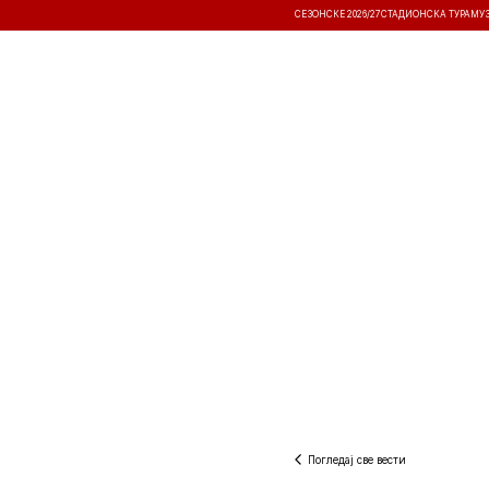
СЕЗОНСКЕ 2026/27
СТАДИОНСКА ТУРА
МУ
ВЕСТИ
ТАКМИЧЕЊА
РЕЗУЛТА
Погледај све вести