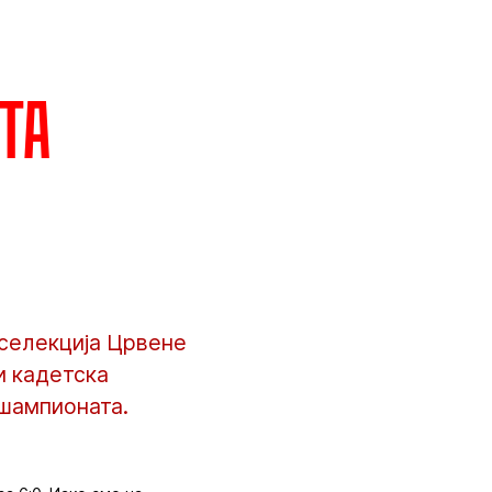
та
 селекција Црвене
и кадетска
 шампионата.