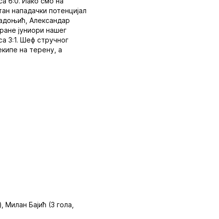
а 6:0. Иако смо на
тан нападачки потенцијал
 Радоњић, Александар
тране јуниори нашег
а 3:1. Шеф стручног
кипе на терену, а
 Милан Бајић (3 гола,