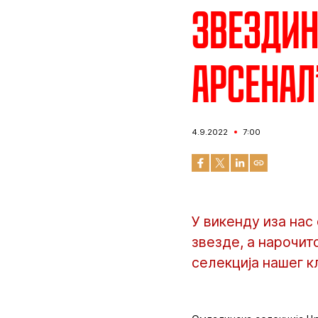
Звездин
арсенал
4.9.2022
7:00
У викенду иза нас
звезде, а нарочит
селекција нашег 