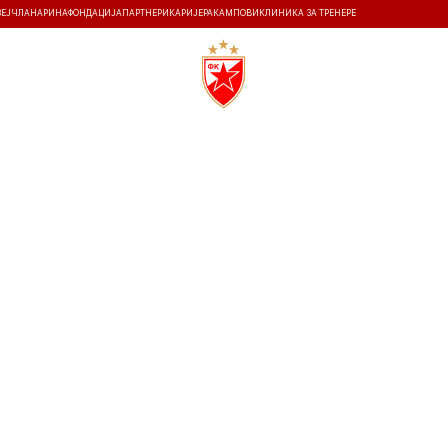
ЗЕЈ
ЧЛАНАРИНА
ФОНДАЦИЈА
ПАРТНЕРИ
КАРИЈЕРА
КАМПОВИ
КЛИНИКА ЗА ТРЕНЕРЕ
ТИ
ИСТОРИЈА
Т