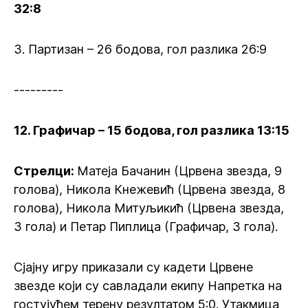
32:8
3. Партизан – 26 бодова, гол разлика 26:9
---------
12. Графичар – 15 бодова, гол разлика 13:15
Стрелци:
Матеја Бачанин (Црвена звезда, 9
голова), Никола Кнежевић (Црвена звезда, 8
голова), Никола Митуљикић (Црвена звезда,
3 гола) и Петар Пиплица (Графичар, 3 гола).
Сјајну игру приказали су кадети Црвене
звезде који су савладали екипу Напретка на
гостујућем терену резултатом 5:0. Утакмица