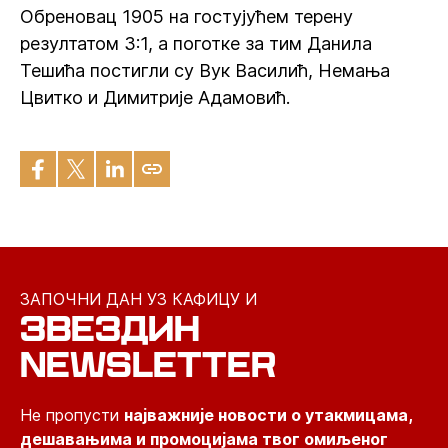
Обреновац 1905 на гостујућем терену
резултатом 3:1, а поготке за тим Данила
Тешића постигли су Вук Василић, Немања
Цвитко и Димитрије Адамовић.
ЗАПОЧНИ ДАН УЗ КАФИЦУ И
ЗВЕЗДИН
NEWSLETTER
Не пропусти
најважније новости о утакмицама,
дешавањима и промоцијама твог омиљеног