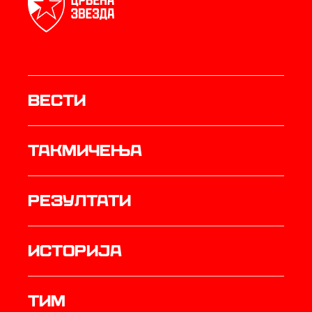
Вести
Такмичења
резултати
историја
ТИМ