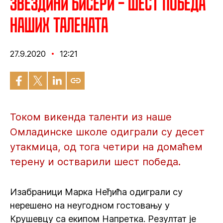
Звездини бисери – Шест победа
наших талената
27.9.2020
12:21
Током викенда таленти из наше
Омладинске школе одиграли су десет
утакмица, од тога четири на домаћем
терену и остварили шест победа.
Изабраници Марка Неђића одиграли су
нерешено на неугодном гостовању у
Крушевцу са екипом Напретка. Резултат је