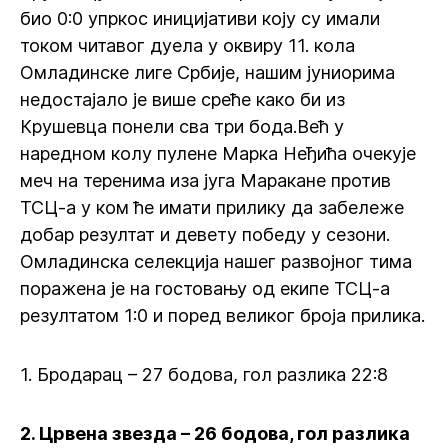
био 0:0 упркос иницијативи коју су имали
током читавог дуела у оквиру 11. кола
Омладинске лиге Србије, нашим јуниорима
недостајало је више среће како би из
Крушевца понели сва три бода.Већ у
наредном колу пулене Марка Неђића очекује
меч на теренима иза југа Маракане против
ТСЦ-а у ком ће имати прилику да забележе
добар резултат и девету победу у сезони.
Омладинска селекција нашег развојног тима
поражена је на гостовању од екипе ТСЦ-а
резултатом 1:0 и поред великог броја прилика.
1. Бродарац – 27 бодова, гол разлика 22:8
2. Црвена звезда – 26 бодова, гол разлика