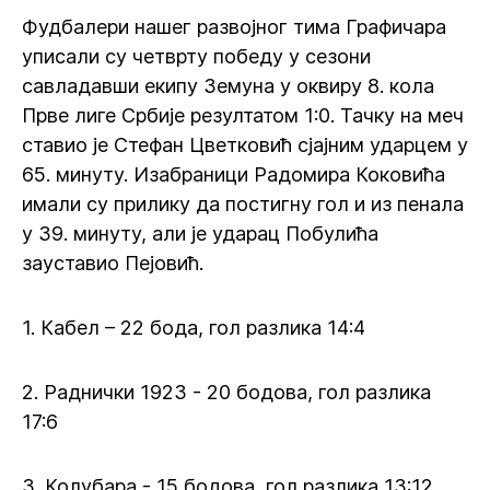
Фудбалери нашег развојног тима Графичара
уписали су четврту победу у сезони
савладавши екипу Земуна у оквиру 8. кола
Прве лиге Србије резултатом 1:0. Тачку на меч
ставио је Стефан Цветковић сјајним ударцем у
65. минуту. Изабраници Радомира Коковића
имали су прилику да постигну гол и из пенала
у 39. минуту, али је ударац Побулића
зауставио Пејовић.
1. Кабел – 22 бода, гол разлика 14:4
2. Раднички 1923 - 20 бодова, гол разлика
17:6
3. Колубара - 15 бодова, гол разлика 13:12