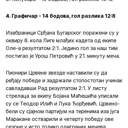
4. Графичар - 14 бодова, гол разлика 12:8
Изабраници Срђана Бугарског поражени су у
оквиру 8. кола Лиге млађих кадета од екипе
Оле-а резултатом 2:1. Једино гол за наш тим
постигао је Урош Петровић у 21. минуту меча.
Пионири Црвене звезде наставили су да
ређају победе и задржали стопостотан учинак
савладавши Рад резултатом 2:1. У листу
стрелаца за екипу Бојана Маћешића уписали
су се Теодор Илић и Лука Ђорђевић. Црвено-
бели су сјајном партијум на теренима иза југа
Маракане остварили и четврту победу ове
сезоне у исто толико одиграних мечева.