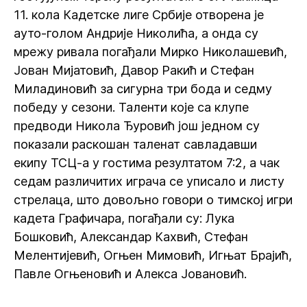
11. кола Кадетске лиге Србије отворена је
ауто-голом Андрије Николића, а онда су
мрежу ривала погађали Мирко Николашевић,
Јован Мијатовић, Давор Ракић и Стефан
Миладиновић за сигурна три бода и седму
победу у сезони. Таленти које са клупе
предводи Никола Ђуровић још једном су
показали раскошан таленат савладавши
екипу ТСЦ-а у гостима резултатом 7:2, а чак
седам различитих играча се уписало и листу
стрелаца, што довољно говори о тимској игри
кадета Графичара, погађали су: Лука
Бошковић, Александар Кахвић, Стефан
Мелентијевић, Огњен Мимовић, Игњат Брајић,
Павле Огњеновић и Алекса Јовановић.