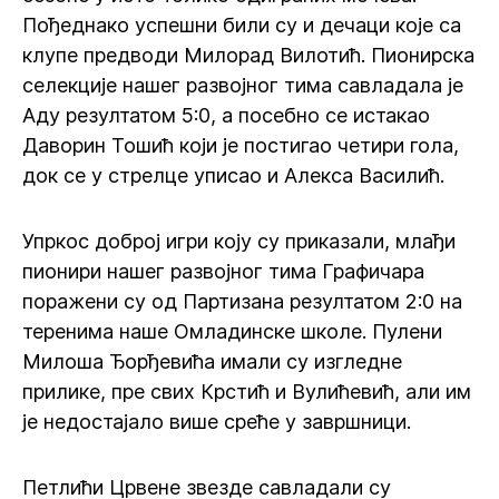
Пођеднако успешни били су и дечаци које са
клупе предводи Милорад Вилотић. Пионирска
селекције нашег развојног тима савладала је
Аду резултатом 5:0, а посебно се истакао
Даворин Тошић који је постигао четири гола,
док се у стрелце уписао и Алекса Василић.
Упркос доброј игри коју су приказали, млађи
пионири нашег развојног тима Графичара
поражени су од Партизана резултатом 2:0 на
теренима наше Омладинске школе. Пулени
Милоша Ђорђевића имали су изгледне
прилике, пре свих Крстић и Вулићевић, али им
је недостајало више среће у завршници.
Петлићи Црвене звезде савладали су