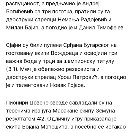
распуцаност, а предњачио је Андреј
Богићевић са три поготка, пратили су га
двоструки стрелци Немања Радојевић и
Милан Бајић, а погодио је и Данил Тимофејев.
Сјајни су били пулени Срђана Бугарског на
гостовању екипи Вождовца и освојили три
важна бода у трци за шампионску титулу
(3:1). Меч је обележио резервиста и
двоструки стрелац Урош Петровић, а погодио
је и талентовани Новак Гојков.
Пионири Црвене звезде савладали су на
теренима иза југа Маракане екипу Земуна
резултатом 4:2. Одличну игру приказала је
екипа Бојана Маћешића, а посебно се истакао