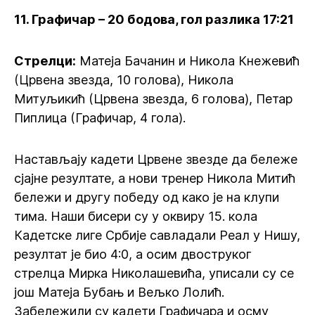
11. Графичар – 20 бодова, гол разлика 17:21
Стрелци:
Матеја Бачанин и Никола Кнежевић
(Црвена звезда, 10 голова), Никола
Митуљикић (Црвена звезда, 6 голова), Петар
Пиплица (Графичар, 4 гола).
Настављају кадети Црвене звезде да бележе
сјајне резултате, а нови тренер Никола Митић
бележи и другу победу од како је на клупи
тима. Наши бисери су у оквиру 15. кола
Кадетске лиге Србије савладали Реал у Нишу,
резултат је био 4:0, а осим двоструког
стрелца Мирка Николашевића, уписали су се
још Матеја Бубањ и Вељко Лолић.
Забележили су кадети Графичара и осму