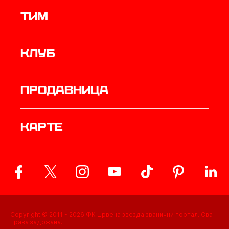
ТИМ
Клуб
продавница
Карте
Copyright © 2011 -
2026
ФК Црвена звезда званични портал. Сва
права задржана.