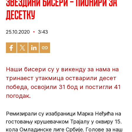
Звездини бисери – Пионири за
десетку
25.10.2020
3:43
Наши бисери су у викенду за нама на
тринаест утакмица остварили десет
победа, освојили 31 бод и постигли 41
погодак.
Ремизирали су изабраници Марка Неђића на
гостовању крушевачком Трајалу у оквиру 15.
кола Омладинске лиге Србије. Голове за наш