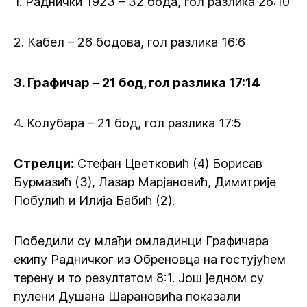
1. Раднички 1923 – 32 бода, гол разлика 26:10
2. Кабел – 26 бодова, гол разлика 16:6
3. Графичар –
21 бод, гол разлика 17:14
4. Колубара – 21 бод, гол разлика 17:5
Стрелци:
Стефан Цветковић (4) Борисав
Бурмазић (3), Лазар Марјановић, Димитрије
Побулић и Илија Бабић (2).
Победили су млађи омладинци Графичара
екипу Радничког из Обреновца на гостујућем
терену и то резултатом 8:1. Још једном су
пулени Душана Шарановића показали