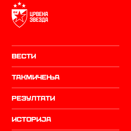
Вести
Такмичења
резултати
историја