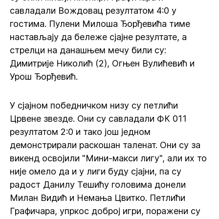
савладали Вождовац резултатом 4:0 у
гостима. Пулени Милоша Ђорђевића тиме
настављају да бележе сјајне резултате, а
стрелци на данашњем мечу били су:
Димитрије Николић (2), Огњен Вулићевић и
Урош Ђорђевић.
У сјајном победничком низу су петлићи
Црвене звезде. Они су савладали ФК 011
резултатом 2:0 и тако још једном
демонстрирали раскошан таленат. Они су за
викенд освојили "Мини-макси лигу", али их то
није омело да и у лиги буду сјајни, па су
радост Данилу Тешићу головима донели
Милан Видић и Немања Цвитко. Петлићи
Графичара, упркос доброј игри, поражени су