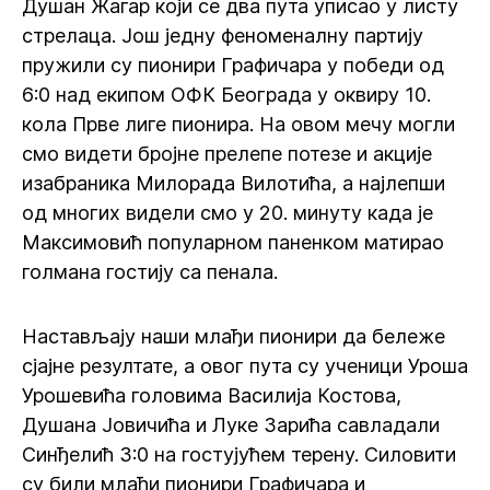
Душан Жагар који се два пута уписао у листу
стрелаца. Још једну феноменалну партију
пружили су пионири Графичара у победи од
6:0 над екипом ОФК Београда у оквиру 10.
кола Прве лиге пионира. На овом мечу могли
смо видети бројне прелепе потезе и акције
изабраника Милорада Вилотића, а најлепши
од многих видели смо у 20. минуту када је
Максимовић популарном паненком матирао
голмана гостију са пенала.
Настављају наши млађи пионири да бележе
сјајне резултате, а овог пута су ученици Уроша
Урошевића головима Василија Костова,
Душана Јовичића и Луке Зарића савладали
Синђелић 3:0 на гостујућем терену. Силовити
су били млађи пионири Графичара и