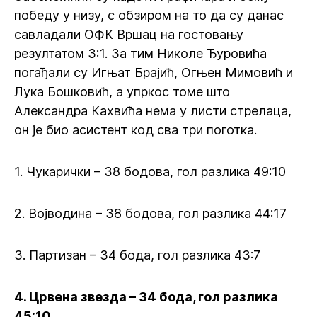
победу у низу, с обзиром на то да су данас
савладали ОФК Вршац на гостовању
резултатом 3:1. За тим Николе Ђуровића
погађали су Игњат Брајић, Огњен Мимовић и
Лука Бошковић, а упркос томе што
Александра Кахвића нема у листи стрелаца,
он је био асистент код сва три поготка.
1. Чукарички – 38 бодова, гол разлика 49:10
2. Војводина – 38 бодова, гол разлика 44:17
3. Партизан – 34 бода, гол разлика 43:7
4. Црвена звезда – 34 бода, гол разлика
45:10