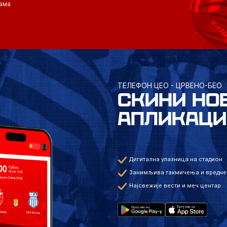
ама
ТЕЛЕФОН ЦЕО - ЦРВЕНО-БЕО
СКИНИ НО
АПЛИКАЦИ
Дигитална улазница на стадион
Занимљива такмичења и вредне
Најсвежије вести и меч центар