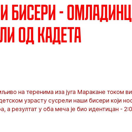
и бисери - Омладин
ли од кадета
мљиво на теренима иза југа Маракане током вик
детском узрасту сусрели наши бисери који но
, а резултат у оба меча је био идентицан - 2: