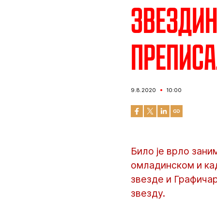
Звездин
преписа
9.8.2020
10:00
Било је врло зани
омладинском и ка
звезде и Графичара
звезду.