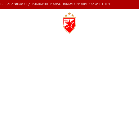
ЗЕЈ
ЧЛАНАРИНА
ФОНДАЦИЈА
ПАРТНЕРИ
КАРИЈЕРА
КАМПОВИ
КЛИНИКА ЗА ТРЕНЕРЕ
ТИ
ИСТОРИЈА
Т