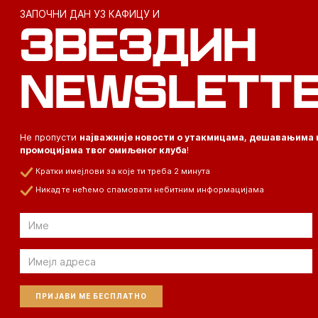
ЗАПОЧНИ ДАН УЗ КАФИЦУ И
ЗВЕЗДИН
NEWSLETT
Не пропусти
најважније новости о утакмицама, дешавањима 
промоцијама твог омиљеног клуба
!
Кратки имејлови за које ти треба 2 минута
Никад те нећемо спамовати небитним информацијама
Email
Email