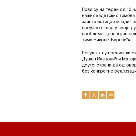
Први су на терен од 10 
наших кадетских тимова.
заиста истицао млади гол
преузео ствар у своје р
проблеме Црвеној звезди
тиму Николе Ђуровића.
Резултат су преписали о
Душан Икановић и Матеја
другој страни да одговор
без конкретне реализаци