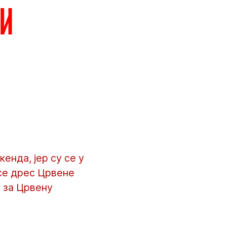
ци
енда, јер су се у
се дрес Црвене
0 за Црвену