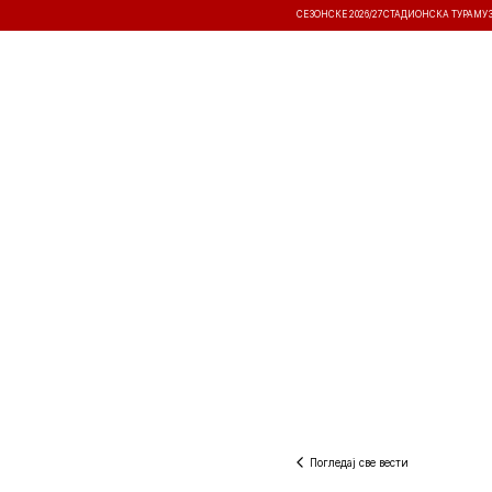
СЕЗОНСКЕ 2026/27
СТАДИОНСКА ТУРА
МУ
ВЕСТИ
ТАКМИЧЕЊА
РЕЗУЛТА
Погледај све вести