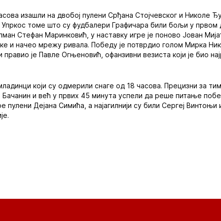
часова изашли на двобој пулени Срђана Стојчевског и Николе Ђ
 Упркос томе што су фудбалери Графичара били бољи у првом д
ман Стефан Маринковић, у наставку игре је поново Јован Мијато
уке и начео мрежу ривала. Победу је потврдио голом Мирка Ни
 правио је Павле Огњеновић, офанзивни везиста који је био нај
младинци који су одмерили снаге од 18 часова. Прецизни за ти
 Бачанин и већ у првих 45 минута успели да реше питање побе
е пулени Дејана Симића, а најагилнији су били Сергеј Винтоњи 
је.