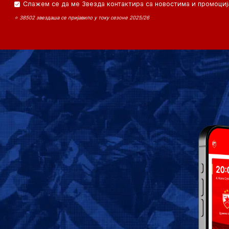
Слажем се да ме Звезда контактира са новостима и промоциј
⭐ 38502 звездаша се пријавило у току сезоне 2025/26