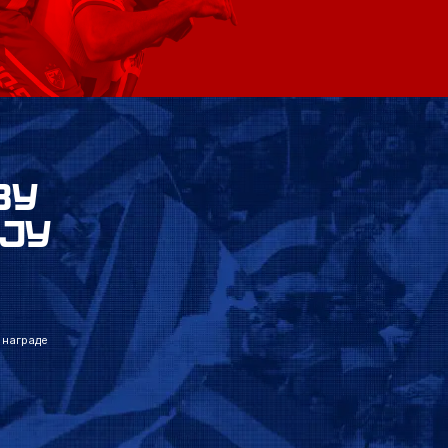
ВУ
ЈУ
 награде