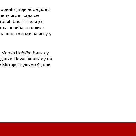
уровића, који носе дрес
елу игре, када се
вић био тај који је
колашевића, а велике
расположенији за игру у
м Марка Неђића били су
дника. Покушавали су на
и Матија Глушчевић, али