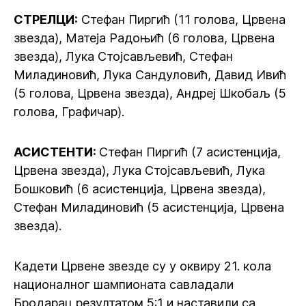
СТРЕЛЦИ:
Стефан Пиргић (11 голова, Црвена
звезда), Матеја Радоњић (6 голова, Црвена
звезда), Лука Стојсављевић, Стефан
Миладиновић, Лука Сандуловић, Давид Ивић
(5 голова, Црвена звезда), Андреј Шкобаљ (5
голова, Графичар).
АСИСТЕНТИ:
Стефан Пиргић (7 асистенција,
Црвена звезда), Лука Стојсављевић, Лука
Бошковић (6 асистенција, Црвена звезда),
Стефан Миладиновић (5 асистенција, Црвена
звезда).
Кадети Црвене звезде су у оквиру 21. кола
националног шампионата савладали
Бродарац резултатом 5:1 и наставили са