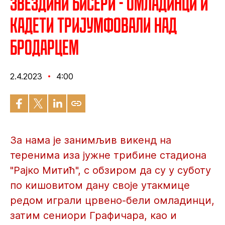
Звездини бисери - Омладинци и
кадети тријумфовали над
Бродарцем
2.4.2023
4:00
За нама је занимљив викенд на
теренима иза јужне трибине стадиона
"Рајко Митић", с обзиром да су у суботу
по кишовитом дану своје утакмице
редом играли црвено-бели омладинци,
затим сениори Графичара, као и