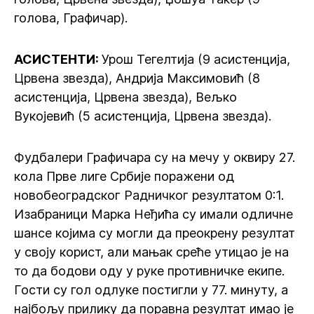
голова, Графичар).
АСИСТЕНТИ:
Урош Тегелтија (9 асистенција,
Црвена звезда), Андрија Максимовић (8
асистенција, Црвена звезда), Вељко
Вукојевић (5 асистенција, Црвена звезда).
Фудбалери Графичара су на мечу у оквиру 27.
кола Прве лиге Србије поражени од
новобеоградског Радничког резултатом 0:1.
Изабраници Марка Неђића су имали одличне
шансе којима су могли да преокрену резултат
у своју корист, али мањак среће утицао је на
то да бодови оду у руке противничке екипе.
Гости су гол одлуке постигли у 77. минуту, а
најбољу прилику да поравна резултат имао је