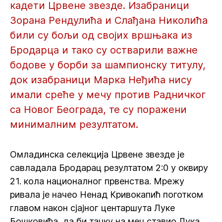
кадети Црвене звезде. Изабраници
Зорана Рендулића и Слађана Николића
били су бољи од својих вршњака из
Бродарца и тако су остварили важне
бодове у борби за шампионску титулу,
док изабраници Марка Неђића нису
имали среће у мечу против Радничког
са Новог Београда, те су поражени
минималним резултатом.
Омладинска селекција Црвене звезде је
савладала Бродарац резултатом 2:0 у оквиру
21. кола националног првенства. Мрежу
ривала је начео Ненад Кривокапић поготком
главом након сјајног центаршута Луке
Бошковића, да би тачку на меч ставио Лука