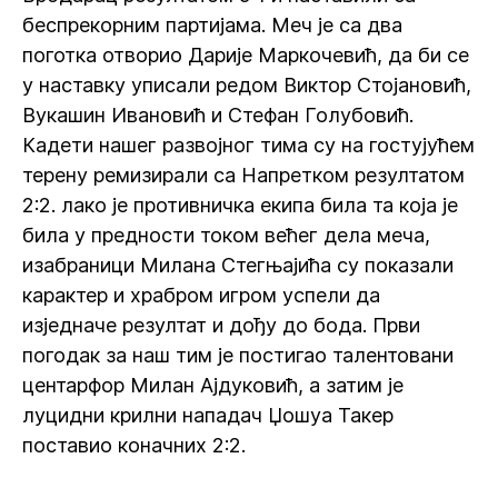
беспрекорним партијама. Меч је са два
поготка отворио Дарије Маркочевић, да би се
у наставку уписали редом Виктор Стојановић,
Вукашин Ивановић и Стефан Голубовић.
Кадети нашег развојног тима су на гостујућем
терену ремизирали са Напретком резултатом
2:2. лако је противничка екипа била та која је
била у предности током већег дела меча,
изабраници Милана Стегњајића су показали
карактер и храбром игром успели да
изједначе резултат и дођу до бода. Први
погодак за наш тим је постигао талентовани
центарфор Милан Ајдуковић, а затим је
луцидни крилни нападач Џошуа Такер
поставио коначних 2:2.