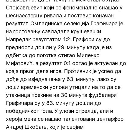
Стојсављевић који се феноменално снашао у
шеснаестерцу ривала и поставио коначан
резултат. Омладинска селекција Графичара је
на гостовању савладала крушевачки
Напредак резултатом 1:2. Графоси су до
предности дошли у 29. минуту када је из
одбитка до поготка стигао Миленко
Мијатовић, а резултат 0:1 остао је актуелан до
краја првог дела игре. Противник је успео да
дође до изједначења у 63. минуту. лако су
лоши временски услови утицали на то да се
утакмица прекине на 30 минута фудбалери
Графичара су у 83. минуту дошли до
победничког гола. У улози стрелца, али и
хероја меча се нашао талентовани центарфор
Андреј Шкобаљ, који је својим