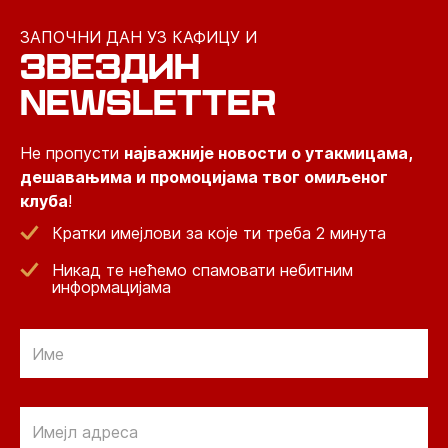
ЗАПОЧНИ ДАН УЗ КАФИЦУ И
ЗВЕЗДИН
NEWSLETTER
Не пропусти
најважније новости о утакмицама,
дешавањима и промоцијама твог омиљеног
клуба
!
Кратки имејлови за које ти треба 2 минута
Никад те нећемо спамовати небитним
информацијама
Email
Email