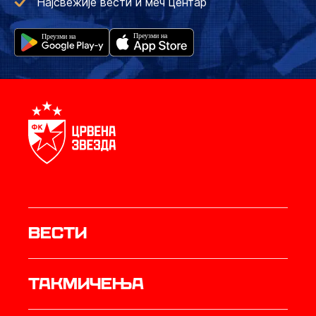
Најсвежије вести и меч центар
Вести
Такмичења