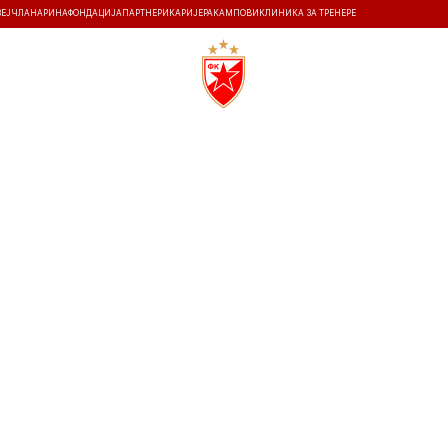
ЗЕЈ
ЧЛАНАРИНА
ФОНДАЦИЈА
ПАРТНЕРИ
КАРИЈЕРА
КАМПОВИ
КЛИНИКА ЗА ТРЕНЕРЕ
ТИ
ИСТОРИЈА
Т