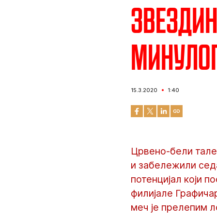
Звездин
минулог
15.3.2020
1:40
Црвено-бели тален
и забележили сед
потенцијал који п
филијале Графичар
меч је прелепим л