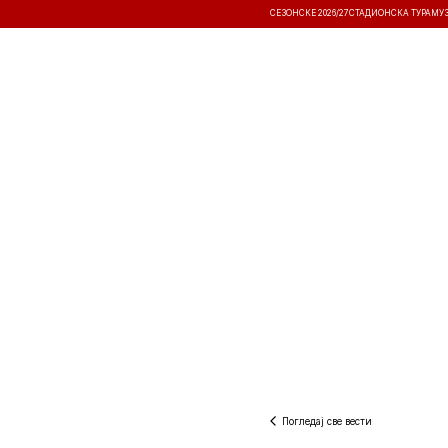
СЕЗОНСКЕ 2026/27
СТАДИОНСКА ТУРА
МУ
ВЕСТИ
ТАКМИЧЕЊА
РЕЗУЛТА
Погледај све вести