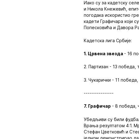
Иако су за кадетску сел
и Никола Кнежевић, епит
погодака искористио гре
кадети Графичара који с
Попесковића и Давора Ра
Кадетска лига Србије:
1. Црвена звезда
- 16 п
2. Партизан - 13 победа, 
3. Чукарички - 11 победа,
----------------
7. Графичар
- 8 победа, 
Убедљиви су били фудбал
Врања резултатом 4:1. М
Стефан Цветковић и Стефа
једном демонстрирао да 