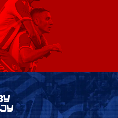
ВУ
ЈУ