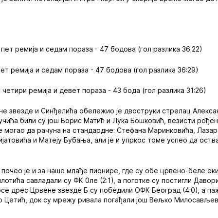
 пет ремија и седам пораза - 47 бодова (гол разлика 36:22)
пет ремија и седам пораза - 47 бодова (гол разлика 36:29)
, четири ремија и девет пораза - 43 бода (гол разлика 31:26)
не звезде и Синђелића обележио је двоструки стрелац Алекса
учића били су још Борис Матић и Лука Бошковић, везисти рођен
е могао да рачуна на стандардне: Стефана Маринковића, Лаза
јатовића и Матеју Бубања, али је и упркос томе успео да оств
почео је и за наше млађе пионире, где су обе црвено-беле ек
отића савладали су ФК 0ле (2:1), а поготке су постигли Давор
осе дрес Црвене звезде Б су победили ОФК Београд (4:0), а па
р Цетић, док су мрежу ривала погађали још Вељко Милосавље