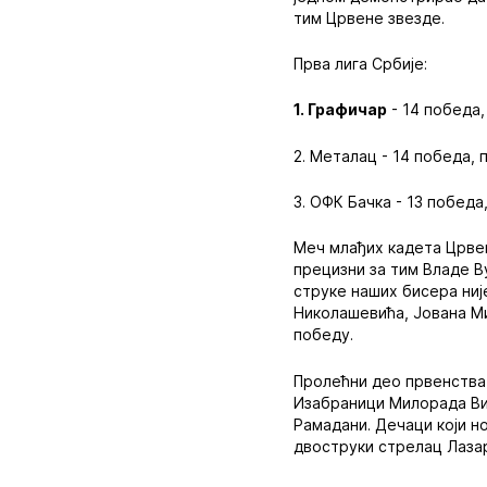
тим Црвене звезде.
Прва лига Србије:
1. Графичар
- 14 победа,
2. Металац - 14 победа, 
3. ОФК Бачка - 13 победа
Меч млађих кадета Црве
прецизни за тим Владе В
струке наших бисера ниј
Николашевића, Јована Ми
победу.
Пролећни део првенства 
Изабраници Милорада Вил
Рамадани. Дечаци који н
двоструки стрелац Лаза