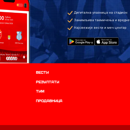
Дигитална улазница на стадион
Занимљива такмичења и вредне
Најсвежије вести и меч центар
Вести
резултати
ТИМ
продавница