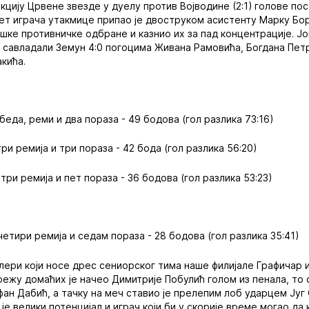
екцију Црвене звезде у дуелу против Војводине (2:1) голове по
ет играча утакмице припао је двоструком асистенту Марку Боро
шке противничке одбране и казнио их за пад концентрације. Ј
у савладали Земун 4:0 погоцима Живана Рамовића, Богдана Пет
кића.
обеда, реми и два пораза - 49 бодова (гол разлика 73:16)
три ремија и три пораза - 42 бода (гол разлика 56:20)
 три ремија и пет пораза - 36 бодова (гол разлика 53:23)
четири ремија и седам пораза - 28 бодова (гол разлика 35:41)
ери који носе дрес сениорског тима наше филијале Графичар 
режу домаћих је начео Димитрије Побулић голом из пенала, то 
н Дабић, а тачку на меч ставио је прелепим лоб ударцем Југ С
је велики потенцијал и играч који би у скорије време могао да