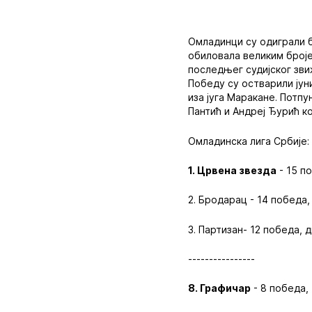
Омладинци су одиграли б
обиловала великим броје
последњег судијског зви
Победу су остварили јун
иза југа Маракане. Потп
Пантић и Андреј Ђурић ко
Омладинска лига Србије:
1. Црвена звезда
- 15 п
2. Бродарац - 14 победа,
3. Партизан- 12 победа, 
----------------
8. Графичар
- 8 победа, 