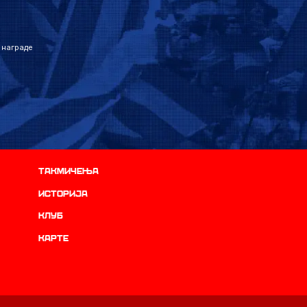
 награде
Такмичења
историја
Клуб
Карте