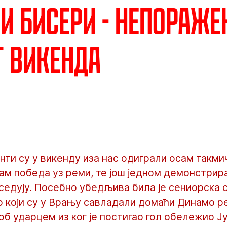
и бисери - Непораже
 викенда
ти су у викенду иза нас одиграли осам такм
ам победа уз реми, те још једном демонстрир
оседују. Посебно убедљива била је сениорска 
 који су у Врању савладали домаћи Динамо рез
об ударцем из ког је постигао гол обележио Ју