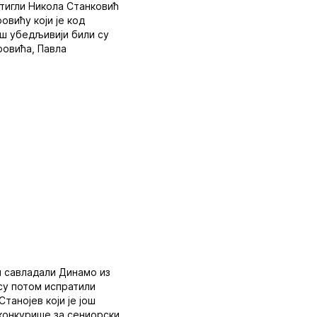
стигли Никола Станковић
вићу који је код
ош убедљивији били су
ровића, Павла
и савладали Динамо из
су потом испратили
танојев који је још
 конкурише за сениорски