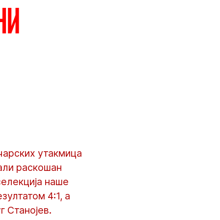
ни
ичарских утакмица
али раскошан
селекција наше
ултатом 4:1, а
г Станојев.