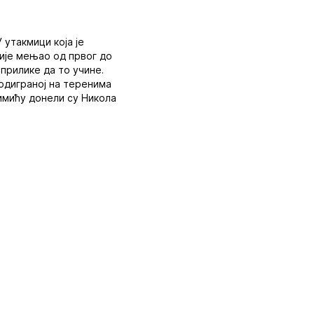
утакмици која је
ије мењао од првог до
прилике да то учине.
 одиграној на теренима
Симићу донели су Никола