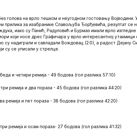
ез голова на врло тешком и неугодном гостовању Војводини. У 
м прилика за изабранике Славољуба Ђорђевића, резултат се н
ждука, иако су Панић, Радуловић и Бурмаз имали врло изгледне 
иори који носе дрес Графичара у врло интересантној утакмици
уно су надиграли и савладали Вождовац (2:0), а радост Дејану 
ји су се уписали у стрелце.
обеда и четири ремија - 49 бодова (гол разлика 57:10)
 три ремија и два пораза - 45 бодова (гол разлика 44:20)
два ремија и пет пораза - 38 бодова (гол разлика 42:20)
три ремија и осам пораза- 27 бодова (гол разлика 41:32)