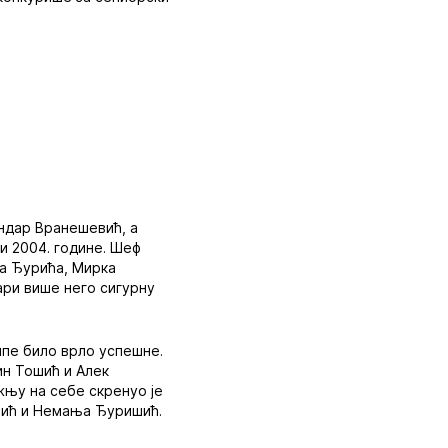
ндар Вранешевић, а
и 2004. године. Шеф
ра Ђурића, Мирка
ари више него сигурну
ипе било врло успешне.
ин Тошић и Алек
жњу на себе скренуо је
вић и Немања Ђуришић.