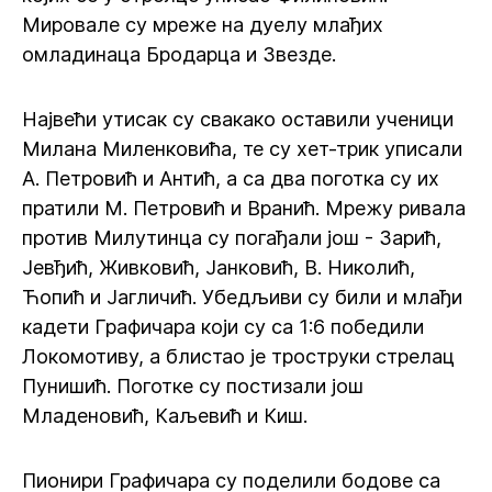
Мировале су мреже на дуелу млађих
омладинаца Бродарца и Звезде.
Највећи утисак су свакако оставили ученици
Милана Миленковића, те су хет-трик уписали
А. Петровић и Антић, а са два поготка су их
пратили М. Петровић и Вранић. Мрежу ривала
против Милутинца су погађали још - Зарић,
Јевђић, Живковић, Јанковић, В. Николић,
Ћопић и Јагличић. Убедљиви су били и млађи
кадети Графичара који су са 1:6 победили
Локомотиву, а блистао је троструки стрелац
Пунишић. Поготке су постизали још
Младеновић, Каљевић и Киш.
Пионири Графичара су поделили бодове са