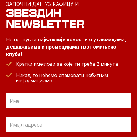
ЗАПОЧНИ ДАН УЗ КАФИЦУ И
ЗВЕЗДИН
NEWSLETTER
Не пропусти
најважније новости о утакмицама,
дешавањима и промоцијама твог омиљеног
клуба
!
Кратки имејлови за које ти треба 2 минута
Никад те нећемо спамовати небитним
информацијама
Email
Email