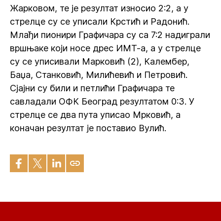
Жарковом, те је резултат износио 2:2, а у
стрелце су се уписали Крстић и Радонић.
Млађи пионири Графичара су са 7:2 надиграли
вршњаке који носе дрес ИМТ-а, а у стрелце
су се уписивали Марковић (2), Калембер,
Баџа, Станковић, Милићевић и Петровић.
Сјајни су били и петлићи Графичара те
савладали ОФК Београд резултатом 0:3. У
стрелце се два пута уписао Мрковић, а
коначан резултат је поставио Вулић.