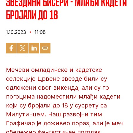
Звездини бисери - Млађи кадети
бројали до 18
1.10.2023
11:08
Мечеви омладинске и кадетске
селекције Црвене звезде били су
одложени овог викенда, али су то
погоцима надоместили млађи кадети
који су бројали до 18 у сусрету са
Милутинцем. Наш развојни тим
Графичар је доживео пораз, али је меч
обележио фантастичан погодак