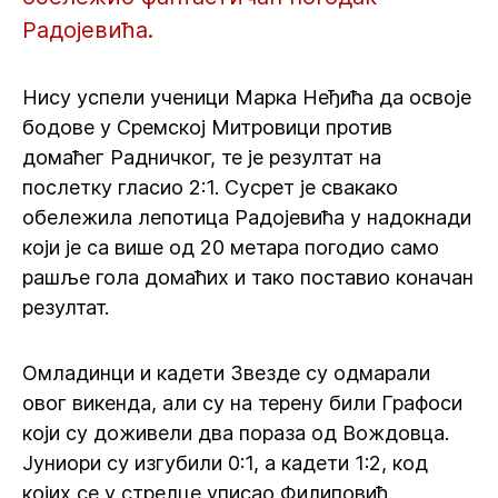
Радојевића.
Нису успели ученици Марка Неђића да освоје
бодове у Сремској Митровици против
домаћег Радничког, те је резултат на
послетку гласио 2:1. Сусрет је свакако
обележила лепотица Радојевића у надокнади
који је са више од 20 метара погодио само
рашље гола домаћих и тако поставио коначан
резултат.
Омладинци и кадети Звезде су одмарали
овог викенда, али су на терену били Графоси
који су доживели два пораза од Вождовца.
Јуниори су изгубили 0:1, а кадети 1:2, код
којих се у стрелце уписао Филиповић.