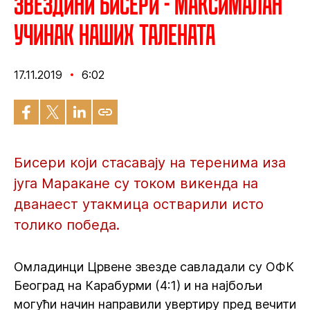
Звездини бисери - Максималан
учинак наших талената
17.11.2019
6:02
Бисери који стасавају на теренима иза
југа Маракане су током викенда на
дванаест утакмица остварили исто
толико победа.
Омладинци Црвене звезде савладали су ОФК
Београд на Карабурми (4:1) и на најбољи
могући начин направили увертиру пред вечити