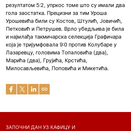
резултатом 5:2, упркос томе што су имали два
гола заостатка. Прецизни за тим Уроша
Урошевића били су Костов, Штулић, Јовичић,
Петковић и Петрушев. Врло убедљива је била
и најмлађа такмичарска селекција Графичара
која је тријумфовала 9:0 против Колубаре у
Лазаревцу, головима Топаловића (два),
Марића (два), Грујића, Крстића,
Милосављевића, Поповића и Микетића.
ЗАПОЧНИ ДАН УЗ КАФИЦУ И