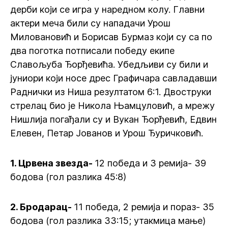
дерби који се игра у наредном колу. Главни
актери меча били су нападачи Урош
Миловановић и Борисав Бурмаз који су са по
два поготка потписали победу екипе
Славољуба Ђорђевића. Убедљиви су били и
јуниори који носе дрес Графичара савладавши
Раднички из Ниша резултатом 6:1. Двоструки
стрелац био је Никола Њамцуловић, а мрежу
Нишлија погађали су и Вукан Ђорђевић, Едвин
Елевен, Петар Јованов и Урош Ђуричковић.
1. Црвена звезда-
12 победа и 3 ремија- 39
бодова (гол разлика 45:8)
2. Бродарац-
11 победа, 2 ремија и пораз- 35
бодова (гол разлика 33:15; утакмица мање)