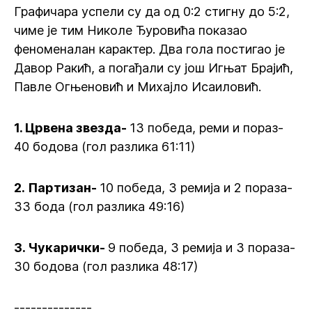
Графичара успели су да од 0:2 стигну до 5:2,
чиме је тим Николе Ђуровића показао
феноменалан карактер. Два гола постигао је
Давор Ракић, а погађали су још Игњат Брајић,
Павле Огњеновић и Михајло Исаиловић.
1. Црвена звезда-
13 победа, реми и пораз-
40 бодова (гол разлика 61:11)
2.
Партизан-
10 победа, 3 ремија и 2 пораза-
33 бода (гол разлика 49:16)
3. Чукарички-
9 победа, 3 ремија и 3 пораза-
30 бодова (гол разлика 48:17)
--------------