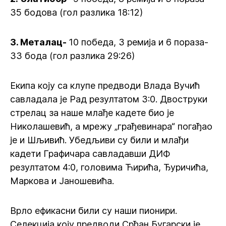
35 бодова (гол разлика 18:12)
3. Металац-
10 победа, 3 ремија и 6 пораза-
33 бода (гол разлика 29:26)
Екипа коју са клупе предводи Влада Вучић
савладала је Рад резултатом 3:0. Двоструки
стрелац за наше млађе кадете био је
Николашевић, а мрежу „грађевинара“ погађао
је и Шљивић. Убедљиви су били и млађи
кадети Графичара савладавши ДИФ
резултатом 4:0, головима Ћирића, Ђуричића,
Маркова и Јаношевића.
Врло ефикасни били су наши пионири.
Селекција коју предводи Срђан Бугарски је