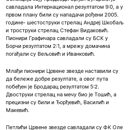
савладала Интернационал резултатом 9:0, а у
првом плану били су нападачи рођени 2005.
године- шестоструки стрелац Андреј Шкобаљ
и троструки стрелац Стефан Видаковић.
Пионири Графичара савладали су БСК у
Борчи резултатом 2:1, а мрежу домачина
погађали су Вељовић и Иванковић.
Млађи пионири Црвене звезде наставили су
да бележе добре резултате, а овог пута
побеђен је Бродарац резултатом 5:2.
Двоструки стрелац на мечу био је Тошић, а
прецизни су били и Ђорђевић, Василић и
Макевић.
Петлићи Црвене звезде савладали су ФК Оле