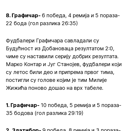
8. Графичар-
6 победа, 4 ремија и 5 пораза-
22 бода (гол разлика 26:35)
Фудбалери Графичара савладали су
Будућност из Добановаца резултатом 2:0,
чиме су наставили серију добрих резултата.
Марко Контар и Југ Станојев, фудбалери који
су летос били део и припрема првог тима,
постигли су голове којим је тим Милије
Жижића поново дошао на врх табеле.
1. Графичар-
10 победа, 5 ремија и 5 пораза-
35 бодова (гол разлика 29:19)
2.
Златибор-
9 победа, 8 ремија и 3 пораза-