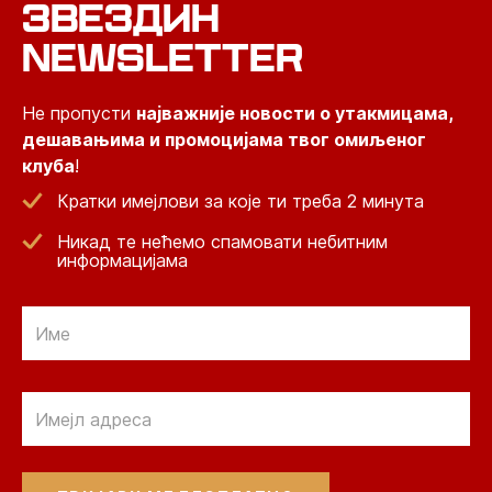
ЗВЕЗДИН
NEWSLETTER
Не пропусти
најважније новости о утакмицама,
дешавањима и промоцијама твог омиљеног
клуба
!
Кратки имејлови за које ти треба 2 минута
Никад те нећемо спамовати небитним
информацијама
Email
Email