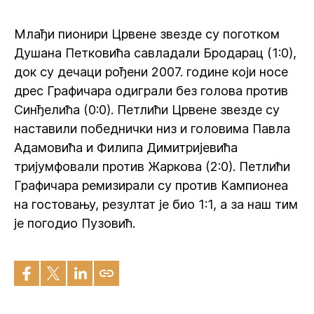
Млађи пионири Црвене звезде су поготком
Душана Петковића савладали Бродарац (1:0),
док су дечаци рођени 2007. године који носе
дрес Графичара одиграли без голова против
Синђелића (0:0). Петлићи Црвене звезде су
наставили победнички низ и головима Павла
Адамовића и Филипа Димитријевића
тријумфовали против Жаркова (2:0). Петлићи
Графичара ремизирали су против Кампионеа
на гостовању, резултат је био 1:1, а за наш тим
је погодио Пузовић.