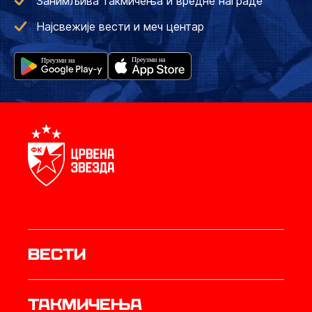
Занимљива такмичења и вредне награде
Најсвежије вести и меч центар
Вести
Такмичења