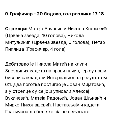
9. Графичар - 20 бодова, гол разлика 17:18
Стрелци:
Матеја Бачанин и Никола Кнежевић
(Црвена звезда, 10 голова), Никола
Митуљикић (Црвена звезда, 6 голова), Петар
Пиплица (Графичар, 4 гола).
Дебитовао је Никола Митић на клупи
Звездиних кадета на прави начин, јер су наши
бисери савладали Интернационал резултатом
6:1. Два поготка постигао је Јован Мијатовић,
а у стрелце су се још уписали Алексеј
Вукичевић, Матеја Радоњић, Јован Шљивић и
Мирко Николашевић. Настављају и кадети
Графичара да бележе сјајне резултате.