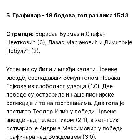
5. Графичар - 18 бодова, гол разлика 15:13
Стрелци:
Борисав Бурмаз и Стефан
Цветковић (3), Лазар Марјановић и Димитрије
Побулић (2).
Успешни су били и млађи кадети Црвене
звезде, савладавши Земун голом Новака
Гојкова из слободног ударца (1:0). Две
победе су оствариле и наше пионирске
селекције и то на гостовањима. Два гола је
постигао Теодор Илић у победи Црвене
звезде над Телеоптиком (2:1), а хет-трик
остварио је Андрија Максимовић у победи
Графичара над Вождовцем (3:0).