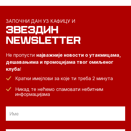
ЗАПОЧНИ ДАН УЗ КАФИЦУ И
ЗВЕЗДИН
NEWSLETTER
Не пропусти
најважније новости о утакмицама,
дешавањима и промоцијама твог омиљеног
клуба
!
Кратки имејлови за које ти треба 2 минута
Никад те нећемо спамовати небитним
информацијама
Email