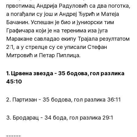
првотимац Андрија Радуловић са два поготка,
а погађали су још и Андреј Ђурић и Матеја
Бачанин. Успешан је био и јуниорски тим
Графичара који је на теренима иза југа
Маракане савладао екипу Трајала резултатом
2:1, а у стрелце су се уписали Стефан
Митровић и Петар Пиплица.
1. Црвена звезда - 35 бодова, гол разлика
45:10
2. Партизан - 35 бодова, гол разлика 36:11
3. Бродарац - 34 бода, гол разлика 29:1
------