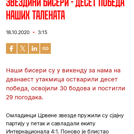
Звездини бисери - Десет победа
наших талената
18.10.2020
3:15
Наши бисери су у викенду за нама на
дванаест утакмица остварили десет
победа, освојили 30 бодова и постигли
29 погодака.
Омладинци Црвене звезде пружили су сјајну
партију у петак и савладали екипу
Интернационала 4:1. Поново је блистао