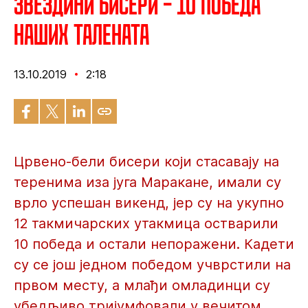
Звездини бисери – 10 победа
наших талената
13.10.2019
2:18
Црвено-бели бисери који стасавају на
теренима иза југа Маракане, имали су
врло успешан викенд, јер су на укупно
12 такмичарских утакмица остварили
10 победа и остали непоражени. Кадети
су се још једном победом учврстили на
првом месту, а млађи омладинци су
убедљиво тријумфовали у вечитом