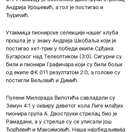
Андрија Урошевић, а гол је постигао и
Ђуричић.
Утакмица пионирске селекције нашег клуба
прошла је у знаку Андреја Шкобаља који је
постигао хет-трик у победи екипе Срђана
Бугарског над Телеоптиком (3:0). Сигурни су
били и пионири Графичара који су били бољи
од екипе ФК 011 резултатом 2:0, а голове су
постигли Вељовић и Димић.
Пулени Милорада Вилотића савладали су
Земун 4:1 у оквиру деветог кола Лиге млађих
пионира група А. Двоструки стрелац био је
Рамадани, а у стрелце су се уписали још
Ђорђевић и Максимовић. Наша најубедљивија