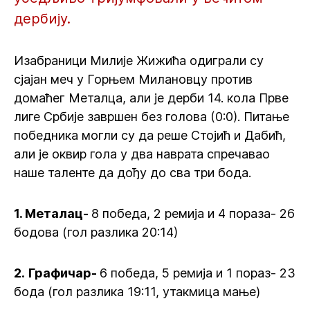
дербију.
Изабраници Милије Жижића одиграли су
сјајан меч у Горњем Милановцу против
домаћег Металца, али је дерби 14. кола Прве
лиге Србије завршен без голова (0:0). Питање
победника могли су да реше Стојић и Дабић,
али је оквир гола у два наврата спречавао
наше таленте да дођу до сва три бода.
1. Металац-
8 победа, 2 ремија и 4 пораза- 26
бодова (гол разлика 20:14)
2.
Графичар-
6 победа, 5 ремија и 1 пораз- 23
бода (гол разлика 19:11, утакмица мање)