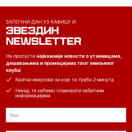
ЗАПОЧНИ ДАН УЗ КАФИЦУ И
ЗВЕЗДИН
NEWSLETTER
Не пропусти
најважније новости о утакмицама,
дешавањима и промоцијама твог омиљеног
клуба
!
Кратки имејлови за које ти треба 2 минута
Никад те нећемо спамовати небитним
информацијама
Email