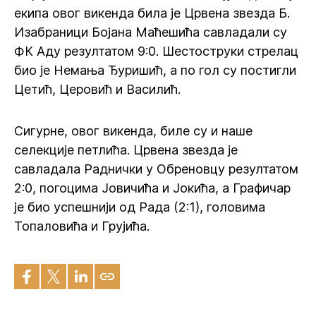
екипа овог викенда била је Црвена звезда Б.
Изабраници Бојана Маћешића савладали су
ФК Аду резултатом 9:0. Шестоструки стрелац
био је Немања Ђуришић, а по гол су постигли
Цетић, Церовић и Василић.
Сигурне, овог викенда, биле су и наше
селекције петлића. Црвена звезда је
савладала Раднички у Обреновцу резултатом
2:0, погоцима Јовичића и Јокића, а Графичар
је био успешнији од Рада (2:1), головима
Топаловића и Грујића.