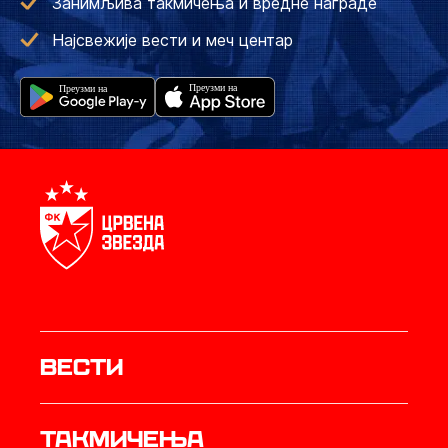
Занимљива такмичења и вредне награде
Најсвежије вести и меч центар
Вести
Такмичења