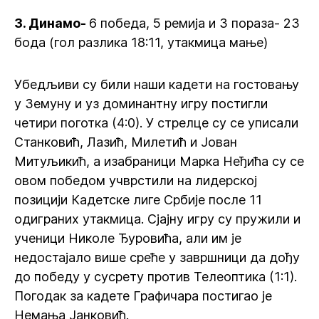
3. Динамо-
6 победа, 5 ремија и 3 пораза- 23
бода (гол разлика 18:11, утакмица мање)
Убедљиви су били наши кадети на гостовању
у Земуну и уз доминантну игру постигли
четири поготка (4:0). У стрелце су се уписали
Станковић, Лазић, Милетић и Јован
Митуљикић, а изабраници Марка Неђића су се
овом победом учврстили на лидерској
позицији Кадетске лиге Србије после 11
одиграних утакмица. Сјајну игру су пружили и
ученици Николе Ђуровића, али им је
недостајало више среће у завршници да дођу
до победу у сусрету против Телеоптика (1:1).
Погодак за кадете Графичара постигао је
Немања Јанковић.