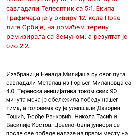
савладали Телеоптик са 5:1. Екипа
Графичара је у оквиру 12. кола Прве
лиге Србије, на домаћем терену
ремизирала са Земуном, а резултат је
био 2:2.
Изабраници Ненада Милијаша су овог пута
савладали Металац из Горњег Милановца са
4:0. Теренска иницијатива током свих 90
минута меча је обележила победу нашег
тима, а головима су је улепшали Даворин
Тошић, Ђорђе Ранковић, Никола Тасић и
Василије Костов. Црвено-бели јуниори се
после ове победе налазе на првом месту на