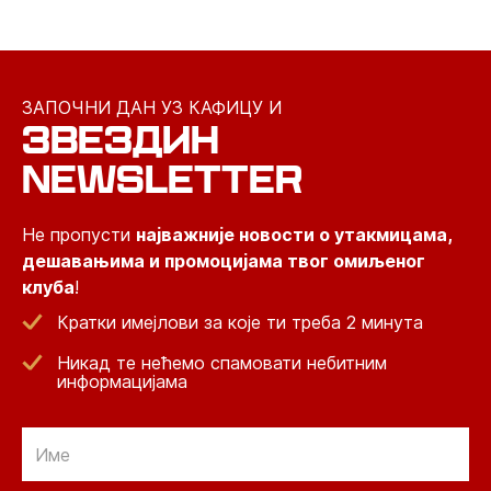
ЗАПОЧНИ ДАН УЗ КАФИЦУ И
ЗВЕЗДИН
NEWSLETTER
Не пропусти
најважније новости о утакмицама,
дешавањима и промоцијама твог омиљеног
клуба
!
Кратки имејлови за које ти треба 2 минута
Никад те нећемо спамовати небитним
информацијама
Email