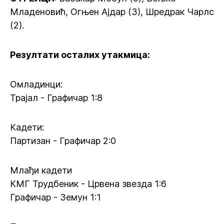
Младеновић, Огњен Ајдар (3), Шредрак Чарлс
(2).
Резултати осталих утакмица:
Омладинци:
Трајал - Графичар 1:8
Кадети:
Партизан - Графичар 2:0
Млађи кадети
КМГ Трудбеник - Црвена звезда 1:6
Графичар - Земун 1:1