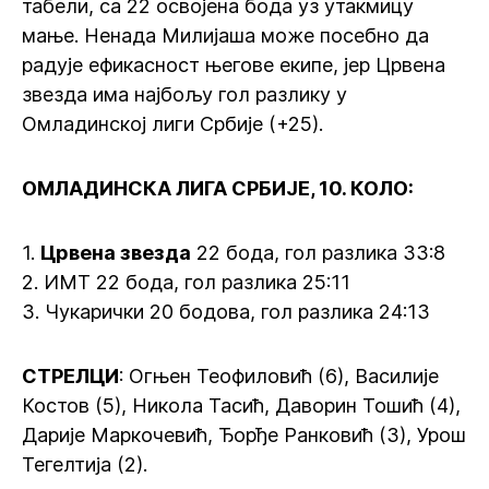
табели, са 22 освојена бода уз утакмицу
мање. Ненада Милијаша може посебно да
радује ефикасност његове екипе, јер Црвена
звезда има најбољу гол разлику у
Омладинској лиги Србије (+25).
ОМЛАДИНСКА ЛИГА СРБИЈЕ, 10. КОЛО:
1.
Црвена звезда
22 бода, гол разлика 33:8
2. ИМТ 22 бода, гол разлика 25:11
3. Чукарички 20 бодова, гол разлика 24:13
СТРЕЛЦИ
: Огњен Теофиловић (6), Василије
Костов (5), Никола Тасић, Даворин Тошић (4),
Дарије Маркочевић, Ђорђе Ранковић (3), Урош
Тегелтија (2).