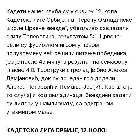
Кадети нашег клуба су у оквиру 12. кола
Кадетске лиге Србије, на "Терену Омладинске
школе Црвене звезде", убедљиво савладали
екипу Телеоптика, резултатом 5:1. Црвено-
бели су фуриозном игром у првом
полувремену већ решили питање победника,
јер је после 45 минута резултат на семафору
гласио 4:0. Троструки стрелац је био Алекса
Дамјановић, док су по један гол додали
Алекса Петровић и Немања Јевђић. Као што је
то случај и код омладинаца, Звездини кадети
су лидери у шампионату, са одиграном
утакмицом мање.
КАДЕТСКА ЛИГА СРБИЈЕ, 12. КОЛО: