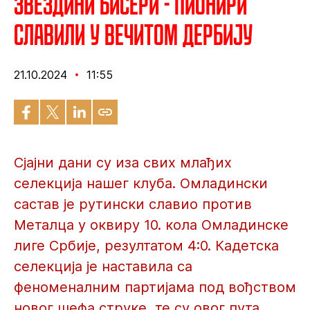
Звездини бисери - Пионири
славили у вечитом дербију
21.10.2024
11:55
Сјајни дани су иза свих млађих
селекција нашег клуба. Омладински
састав је рутински славио против
Металца у оквиру 10. кола Омладинске
лиге Србије, резултатом 4:0. Кадетска
селекција је наставила са
феноменалним партијама под вођством
новог шефа струке, те су овог пута