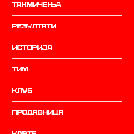
Такмичења
резултати
историја
ТИМ
Клуб
продавница
Карте