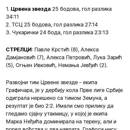
1.
Црвена звезда
25 бодова, гол разлика
34:11
2. ТСЦ 25 бодова, гол разлика 27:14
3. Чукарички 24 бода, гол разлика 23:13
СТРЕЛЦИ
: Павле Крстић (8), Алекса
Дамјановић (7), Алекса Петровић, Лука Зарић
(5), Огњен Ивковић, Немања Јевђић (2).
Развојни тим Црвене звезде - екипа
Графичара, је у дербију кола Прве лиге Србије
одиграла нерешено са тимом Земуна, а
резултат је био 2:2. Имали смо прилику да
гледамо сјајну утакмицу, у којој је екипа
Марка Неђића доминирала на терену, али и
поред вођства у два наврата, Графоси нису