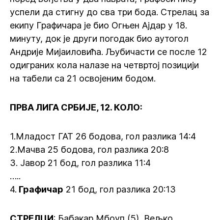
успели да стигну до сва три бода. Стрелац за
екипу Графичара је био Огњен Ајдар у 18.
минуту, док је други погодак био аутогол
Андрије Мијаиловића. Љубичасти се после 12
одиграних кола налазе на четвртој позицији
на табели са 21 освојеним бодом.
ПРВА ЛИГА СРБИЈЕ, 12. КОЛО:
1.Младост ГАТ 26 бодова, гол разлика 14:4
2.Мачва 25 бодова, гол разлика 20:8
3. Јавор 21 бод, гол разлика 11:4
…..
4.
Графичар
21 бод, гол разлика 20:13
СТРЕЛЦИ
: Бабакар Мбоуп (5), Вељко