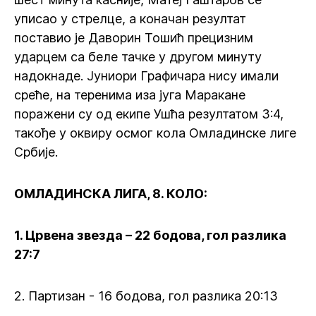
уписао у стрелце, а коначан резултат
поставио је Даворин Тошић прецизним
ударцем са беле тачке у другом минуту
надокнаде. Јуниори Графичара нису имали
среће, на теренима иза југа Маракане
поражени су од екипе Ушћа резултатом 3:4,
такође у оквиру осмог кола Омладинске лиге
Србије.
ОМЛАДИНСКА ЛИГА, 8. КОЛО:
1. Црвена звезда – 22 бодова, гол разлика
27:7
2. Партизан - 16 бодова, гол разлика 20:13