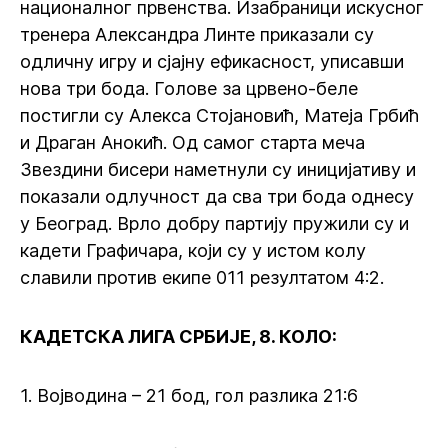
националног првенства. Изабраници искусног
тренера Александра Линте приказали су
одличну игру и сјајну ефикасност, уписавши
нова три бода. Голове за црвено-беле
постигли су Алекса Стојановић, Матеја Грбић
и Драган Анокић. Од самог старта меча
Звездини бисери наметнули су иницијативу и
показали одлучност да сва три бода однесу
у Београд. Врло добру партију пружили су и
кадети Графичара, који су у истом колу
славили против екипе 011 резултатом 4:2.
КАДЕТСКА ЛИГА СРБИЈЕ, 8. КОЛО:
1. Војводина – 21 бод, гол разлика 21:6