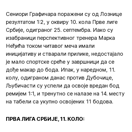
Сениори Графичара поражени су од Лознице
резултатом 1:2, у оквиру 10. кола Прве лиге
Србије, одиграног 25. септембра. Иако су
изабраници перспективног тренера Марка
Неђића током читавог меча имали
иницијативу и стварали прилике, недостајало
је мало спортске среће у завршници да се
дође макар до бода. Ипак, у наредном, 11.
колу, одиграном данас против Дубочице,
Љубичасти су успели да освоје вредан бод
ремијем 1:1, и тренутно се налазе на 14. месту
на табели са укупно освојених 11 бодова.
ПРВА ЛИГА СРБИЈЕ, 11. КОЛО: