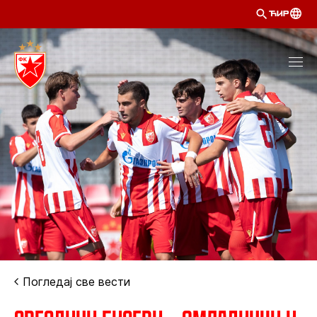
ЋИР
Погледај све вести