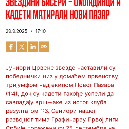
Звездини бисери – Омладинци и
кадети матирали Нови Пазар
29.9.2025
17:10
Јуниори Црвене звезде наставили су
победнички низ у домаћем првенству
тријумфом над екипом Новог Пазара
(1:4), док су кадети такође успели да
савладају вршњаке из истог клуба
резултатом 1:3. Сениори нашег
развојног тима Графичарау Првој лиги
Србије поражени су 25. септембра на