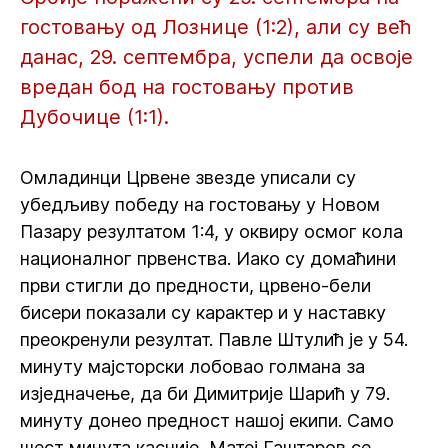
гостовању од Лознице (1:2), али су већ
данас, 29. септембра, успели да освоје
вредан бод на гостовању против
Дубочице (1:1).
Омладинци Црвене звезде уписали су
убедљиву победу на гостовању у Новом
Пазару резултатом 1:4, у оквиру осмог кола
националног првенства. Иако су домаћини
први стигли до предности, црвено-бели
бисери показали су карактер и у наставку
преокренули резултат. Павле Штулић је у 54.
минуту мајсторски лобовао голмана за
изједначење, да би Димитрије Шарић у 79.
минуту донео предност нашој екипи. Само
шест минута касније, Матеј Гаштаров се