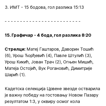
3. ИМТ - 15 бодова, гол разлика 15:13
- - - - - - - - - - - - - - - - - - - - - - - - -
15. Графичар - 4 бода, гол разлика 8:20
Стрелци
:
Матеј Гаштаров, Даворин Тошић
(6), Урош Ђорђевић (4), Павле Штулић (3),
Урош Кикић, Јован Трач (2), Огњен Мишић,
Матеја Остојић, Вук Рогановић, Димитрије
Шарић (1).
Кадетска селекција Црвене звезде остварила
је важну победу на гостовању Новом Пазару
резултатом 1:3, у оквиру осмог кола