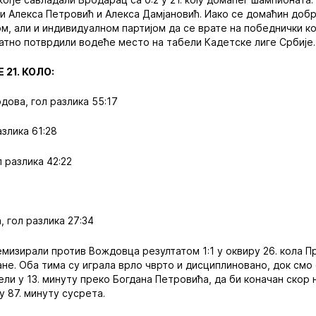
и Алекса Петровић и Алекса Дамјановић. Иако се домаћин доб
м, али и индивидуалном партијом да се врате на победнички к
тно потврдили водеће место на табели Кадетске лиге Србије.
 21. КОЛО:
дова, гол разлика 55:17
азлика 61:28
л разлика 42:22
 гол разлика 27:34
мизирали против Вождовца резултатом 1:1 у оквиру 26. кола Пр
ане. Оба тима су играла врло чврто и дисциплиновано, док смо
вели у 13. минуту преко Богдана Петровића, да би коначан скор
у 87. минуту сусрета.