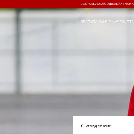
СЕЗОНСКЕ 2026/27
СТАДИОНСКА ТУРА
МУ
ВЕСТИ
ТАКМИЧЕЊА
РЕЗУЛТА
Погледај све вести