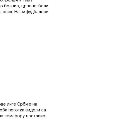
ро бранио, црвено-бели
олосек. Наши фудбалери
ве лиге Србије на
 оба поготка видели са
 на семафору поставио