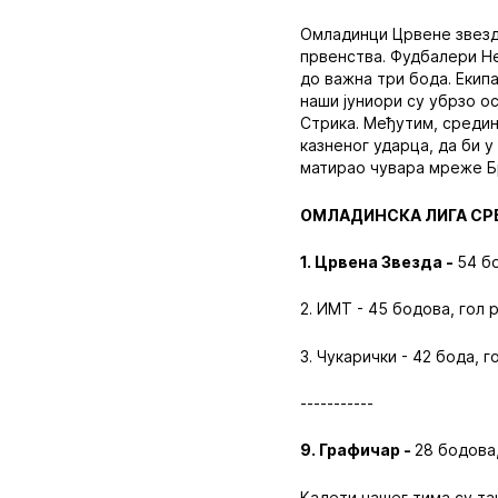
Омладинци Црвене звезде
првенства. Фудбалери Не
до важна три бода. Екип
наши јуниори су убрзо о
Стрика. Међутим, среди
казненог ударца, да би у
матирао чувара мреже Б
ОМЛАДИНСКА ЛИГА СРБИ
1. Црвена Звезда -
54 бо
2. ИМТ - 45 бодова, гол 
3. Чукарички - 42 бода, г
-----------
9. Графичар -
28 бодова,
Кадети нашег тима су та