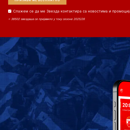
Слажем се да ме Звезда контактира са новостима и промоциј
⭐ 38502 звездаша се пријавило у току сезоне 2025/26