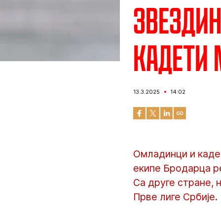
Звездин
кадети 
13.3.2025
14:02
Омладинци и каде
екипе Бродарца ре
Са друге стране, н
Прве лиге Србије.