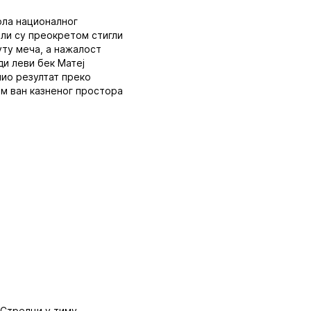
ола националног
ели су преокретом стигли
уту меча, а нажалост
ди леви бек Матеј
чио резултат преко
цем ван казненог простора
 Стрелци у тиму