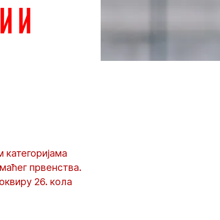
и и
 категоријама
омаћег првенства.
 оквиру 26. кола