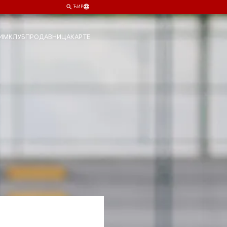
ЋИР
ИМ
КЛУБ
ПРОДАВНИЦА
КАРТЕ