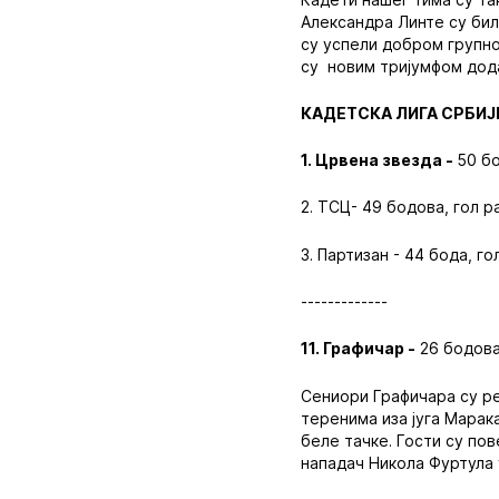
Александра Линте су бил
су успели добром групно
су новим тријумфом дода
КАДЕТСКА ЛИГА СРБИЈЕ
1. Црвена звезда -
50 бо
2. ТСЦ- 49 бодова, гол р
3. Партизан - 44 бода, го
-------------
11. Графичар -
26 бодова,
Сениори Графичара су ре
теренима иза југа Марак
беле тачке. Гости су по
нападач Никола Фуртула 