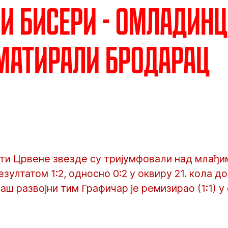
и бисери - Омладинц
матирали Бродарац
ти Црвене звезде су тријумфовали над млађим
зултатом 1:2, односно 0:2 у оквиру 21. кола д
аш развојни тим Графичар је ремизирао (1:1) у