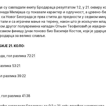
 су савладали екипу Бродараца резултатом 1:2, у 21. оквиру к
нада Милијаша су показали карактер и одлучност, а црвено-б
а са Новог Београда је прва стигла до предности у седмом мин
стали и са играчем мање на терену, након што је искључен мла
ном другог полувремена нападач Огњен Теофиловић је изједна
 самом финишу јунак поново био Василије Костов, који је удар
родарца за велико славље.
ЈЕ 21. КОЛО:
да, гол разлика 72:21
разлика 53:21
ол разлика 39:22
 гол разлика 41:38
кође савладали Бродарац са 0:2 у 21. коłу домаћег шампионата.