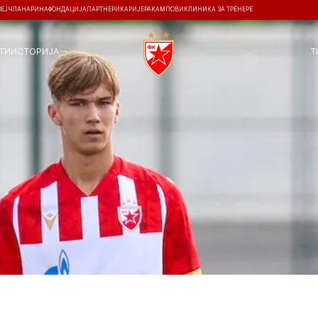
ЗЕЈ
ЧЛАНАРИНА
ФОНДАЦИЈА
ПАРТНЕРИ
КАРИЈЕРА
КАМПОВИ
КЛИНИКА ЗА ТРЕНЕРЕ
ТИ
ИСТОРИЈА
Т