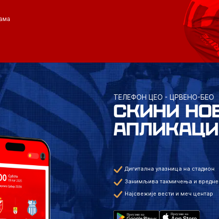
ама
ТЕЛЕФОН ЦЕО - ЦРВЕНО-БЕО
СКИНИ НО
АПЛИКАЦИ
Дигитална улазница на стадион
Занимљива такмичења и вредне
Најсвежије вести и меч центар