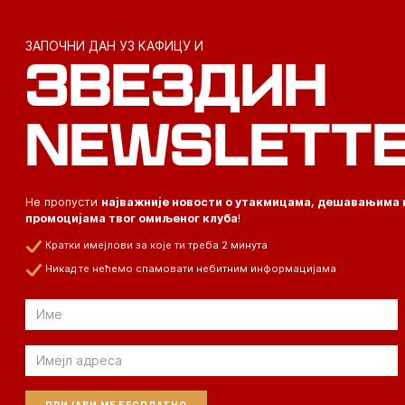
ЗАПОЧНИ ДАН УЗ КАФИЦУ И
ЗВЕЗДИН
NEWSLETT
Не пропусти
најважније новости о утакмицама, дешавањима 
промоцијама твог омиљеног клуба
!
Кратки имејлови за које ти треба 2 минута
Никад те нећемо спамовати небитним информацијама
Email
Email