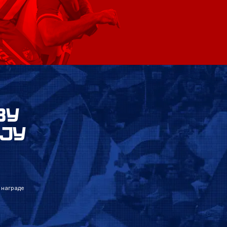
ВУ
ЈУ
 награде