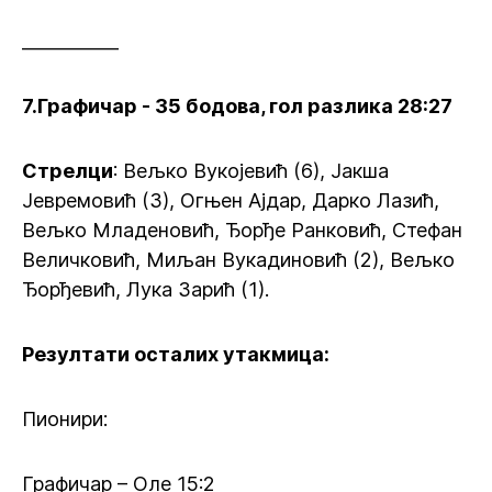
___________
7.Графичар - 35 бодова, гол разлика 28:27
Стрелци
: Вељко Вукојевић (6), Јакша
Јевремовић (3), Огњен Ајдар, Дарко Лазић,
Вељко Младеновић, Ђорђе Ранковић, Стефан
Величковић, Миљан Вукадиновић (2), Вељко
Ђорђевић, Лука Зарић (1).
Резултати осталих утакмица:
Пионири:
Графичар – Оле 15:2