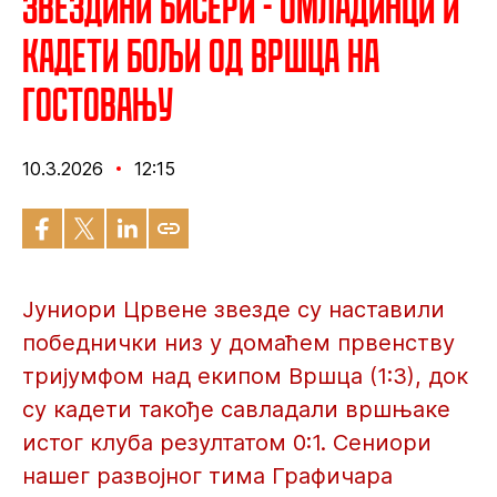
Звездини бисери - Омладинци и
кадети бољи од Вршца на
гостовању
10.3.2026
12:15
Јуниори Црвене звезде су наставили
победнички низ у домаћем првенству
тријумфом над екипом Вршца (1:3), док
су кадети такође савладали вршњаке
истог клуба резултатом 0:1. Сениори
нашег развојног тима Графичара