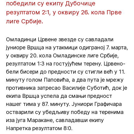
победили су екипу Дубочице
резултатом 2:1, у оквиру 26. кола Прве
лиге Србије.
Омладинци Црвене звезде су савладали
јуниоре Вршца на утакмици одиграној 7. марта,
у оквиру 20. кола Омладинске лиге Србије,
резултатом 1:3 на гостујућем терену. Црвено-
бели бисери до предности су стигли већ у 11.
минуту голом Паповића, а два пута је мрежу
противника затресао Василије Суботић, док је
екипа Вршца успела да смањи предност
нашег тима у 87. минуту. Јуниори Графичара
остварили су убедљиву победу на теренима
иза југа Маракане, савладавши екипу
Напретка резултатом 8:0.