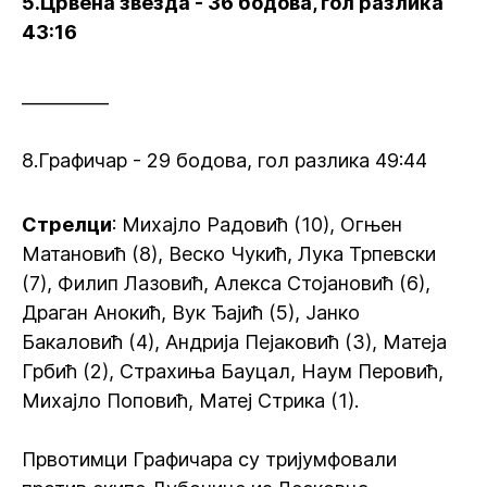
5.Црвена звезда - 36 бодова, гол разлика
43:16
__________
8.Графичар - 29 бодова, гол разлика 49:44
Стрелци
: Михајло Радовић (10), Огњен
Матановић (8), Веско Чукић, Лука Трпевски
(7), Филип Лазовић, Алекса Стојановић (6),
Драган Анокић, Вук Ђајић (5), Јанко
Бакаловић (4), Андрија Пејаковић (3), Матеја
Грбић (2), Страхиња Бауцал, Наум Перовић,
Михајло Поповић, Матеј Стрика (1).
Првотимци Графичара су тријумфовали