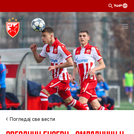
ЋИР
Погледај све вести