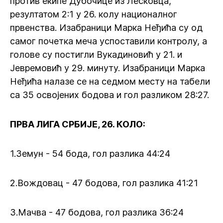
против екипе Дубочице из Лесковца,
резултатом 2:1 у 26. колу националног
првенства. Изабраници Марка Неђића су од
самог почетка меча успоставили контролу, а
голове су постигли Вукадиновић у 21. и
Јевремовић у 29. минуту. Изабраници Марка
Неђића налазе се на седмом месту на табели
са 35 освојених бодова и гол разликом 28:27.
ПРВА ЛИГА СРБИЈЕ, 26. КОЛО:
1.Земун - 54 бода, гол разлика 44:24
2.Вождовац - 47 бодова, гол разлика 41:21
3.Мачва - 47 бодова, гол разлика 36:24