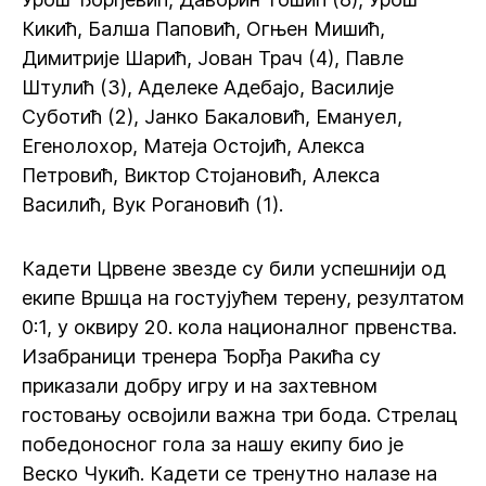
Кикић, Балша Паповић, Огњен Мишић,
Димитрије Шарић, Јован Трач (4), Павле
Штулић (3), Аделеке Адебајо, Василије
Суботић (2), Јанко Бакаловић, Емануел,
Егенолохор, Матеја Остојић, Алекса
Петровић, Виктор Стојановић, Алекса
Василић, Вук Рогановић (1).
Кадети Црвене звезде су били успешнији од
екипе Вршца на гостујућем терену, резултатом
0:1, у оквиру 20. кола националног првенства.
Изабраници тренера Ђорђа Ракића су
приказали добру игру и на захтевном
гостовању освојили важна три бода. Стрелац
победоносног гола за нашу екипу био је
Веско Чукић. Кадети се тренутно налазе на