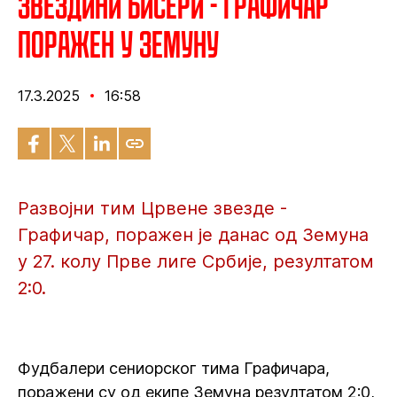
Звездини бисери - Графичар
поражен у Земуну
17.3.2025
16:58
Развојни тим Црвене звезде -
Графичар, поражен је данас од Земуна
у 27. колу Прве лиге Србије, резултатом
2:0.
Фудбалери сениорског тима Графичара,
поражени су од екипе Земуна резултатом 2:0,