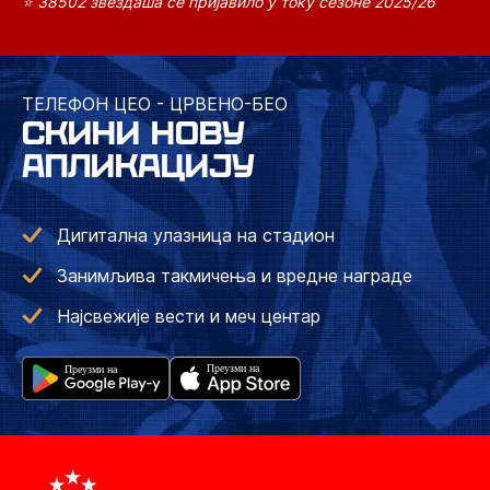
⭐ 38502 звездаша се пријавило у току сезоне 2025/26
ТЕЛЕФОН ЦЕО - ЦРВЕНО-БЕО
СКИНИ НОВУ
АПЛИКАЦИЈУ
Дигитална улазница на стадион
Занимљива такмичења и вредне награде
Најсвежије вести и меч центар