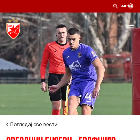
ЋИР
Погледај све вести