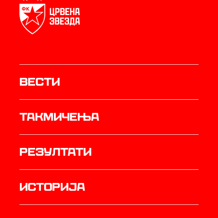
Вести
Такмичења
резултати
историја