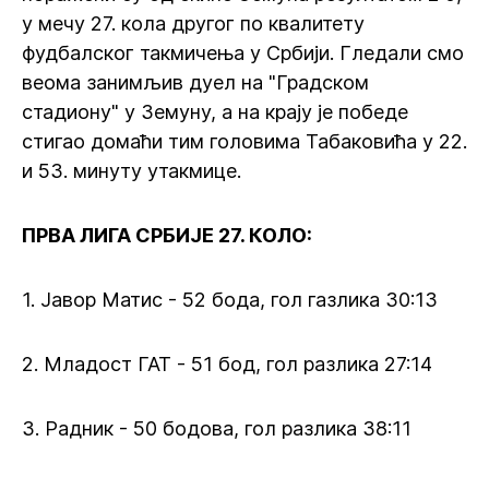
у мечу 27. кола другог по квалитету
фудбалског такмичења у Србији. Гледали смо
веома занимљив дуел на "Градском
стадиону" у Земуну, а на крају је победе
стигао домаћи тим головима Табаковића у 22.
и 53. минуту утакмице.
ПРВА ЛИГА СРБИЈЕ 27. КОЛО:
1. Јавор Матис - 52 бода, гол газлика 30:13
2. Младост ГАТ - 51 бод, гол разлика 27:14
3. Радник - 50 бодова, гол разлика 38:11