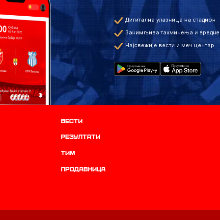
Дигитална улазница на стадион
Занимљива такмичења и вредне
Најсвежије вести и меч центар
Вести
резултати
ТИМ
продавница