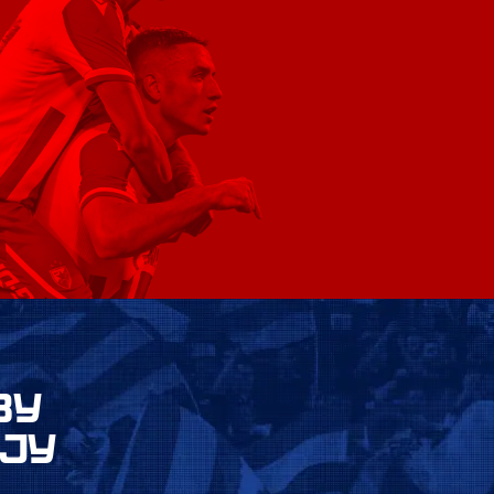
ВУ
ЈУ