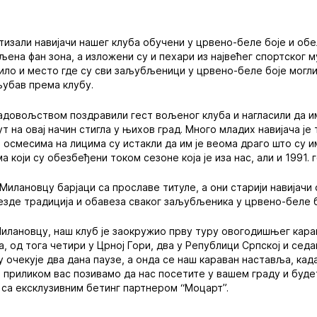
тизали навијачи нашег клуба обучени у црвено-беле боје и об
љена фан зона, а изложени су и пехари из највећег спортског м
ило и место где су сви заљубљеници у црвено-беле боје могли
љубав према клубу.
задовољством поздравили гест вољеног клуба и нагласили да им
т на овај начин стигла у њихов град. Много младих навијача је
са осмесима на лицима су истакли да им је веома драго што су 
 који су обезбеђени током сезоне која је иза нас, али и 1991. 
Милановцу барјаци са прославе титуле, а они старији навијачи 
езде традиција и обавеза сваког заљубљеника у црвено-беле б
лановцу, наш клуб је заокружио прву туру овогодишњег карав
, од тога четири у Црној Гори, два у Републици Српској и седа
 очекује два дана паузе, а онда се наш караван наставља, кад
 приликом вас позивамо да нас посетите у вашем граду и будете
са ексклузивним бетинг партнером “Моцарт”.