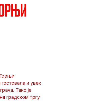
Горњи
 Горњи
 гостовала и увек
рача. Тако је
на градском тргу