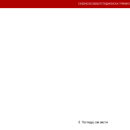
СЕЗОНСКЕ 2026/27
СТАДИОНСКА ТУРА
МУ
ВЕСТИ
ТАКМИЧЕЊА
РЕЗУЛТА
Погледај све вести