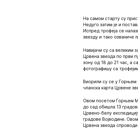
На самом старту су прис
Недуго затим је и постав
Испред трофеја се налаз
звезду и тако озваниче 
Навијачи су са великим 
Црвена звезда по први пу
зону од 18 до 21 час, а 
фотографишу са трофејима
Виорили су се у Горњем 
чланска карта Црвене зв
Овом посетом Горњем Ми
до сад обишла 13 градова
Црвено-белу експедицију
градове Војводине. Овом
Црвена звезда спроводи 