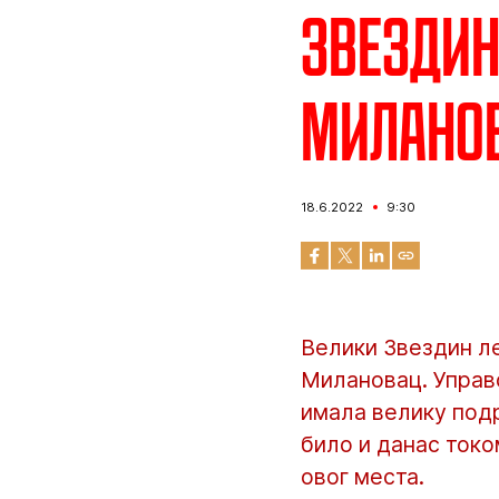
Звездин
Милано
18.6.2022
9:30
Велики Звездин л
Милановац. Управо
имала велику подр
било и данас токо
овог места.