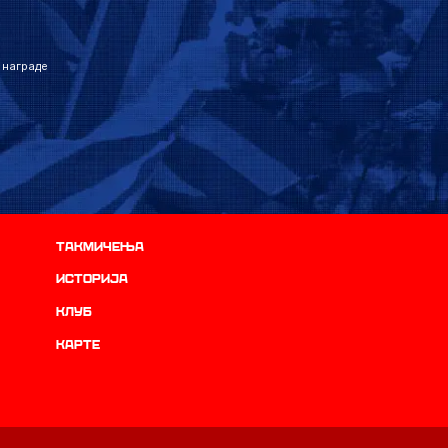
 награде
Такмичења
историја
Клуб
Карте