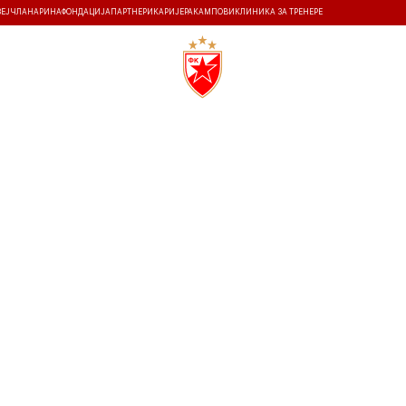
ЗЕЈ
ЧЛАНАРИНА
ФОНДАЦИЈА
ПАРТНЕРИ
КАРИЈЕРА
КАМПОВИ
КЛИНИКА ЗА ТРЕНЕРЕ
ТИ
ИСТОРИЈА
Т