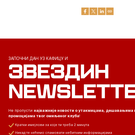
ЗАПОЧНИ ДАН УЗ КАФИЦУ И
ЗВЕЗДИН
NEWSLETT
Не пропусти
најважније новости о утакмицама, дешавањима 
промоцијама твог омиљеног клуба
!
Кратки имејлови за које ти треба 2 минута
Никад те нећемо спамовати небитним информацијама