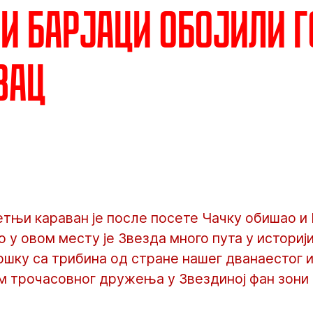
и барјаци обојили 
вац
етњи караван је после посете Чачку обишао и
 у овом месту је Звезда много пута у историји
шку са трибина од стране нашег дванаестог иг
м трочасовног дружења у Звездиној фан зони 