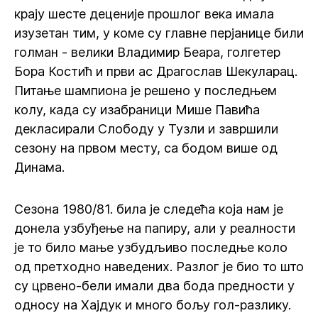
крају шесте деценије прошлог века имала
изузетан тим, у коме су главне перјанице били
голман - велики Владимир Беара, голгетер
Бора Костић и први ас Драгослав Шекуларац.
Питање шампиона је решено у последњем
колу, када су изабраници Мише Павића
декласирали Слободу у Тузли и завршили
сезону на првом месту, са бодом више од
Динама.
Сезона 1980/81. била је следећа која нам је
донела узбуђење на папиру, али у реалности
је то било мање узбудљиво последње коло
од претходно наведених. Разлог је био то што
су црвено-бели имали два бода предности у
односу на Хајдук и много бољу гол-разлику.