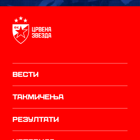
Вести
Такмичења
резултати