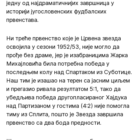
једну од најдраматичнијих завршница у
историји југословенских фудбалских
првенстава.
Ни треће првенство које је Црвена звезда
освојила у сезони 1952/53, није могло да
прође без драме, јер је изабраницима Жарка
Михајловића била потребна победа у
последњем колу над Спартаком из Суботице.
Наш тим је изашао на терен са јасним циљем
и прегазио ривала резултатом 5:1, тако да
убедљива победа другопласираног Хајдука
над Партизаном у гостима (4:2) није помогла
тиму из Сплита, пошто је Звезда завршила
првенство са два бода предности.