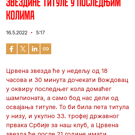
Звездине титуле у последњим
колима
16.5.2022
5:17
Црвена звезда ће у недељу од 18
часова и 30 минута дочекати Вождовац
у оквиру последњег кола домаћег
шампионата, а само бод нас дели од
освајања титуле. То би била пета титула
у низу, и укупно 33. трофеј државног
првака Србије за наш клуб, а Црвена
звезда ће после 21 године имати