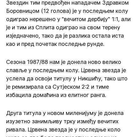
Звездин тим предвођен нападачем Здравком
Боровницом (12 голова) је у последњем колу
одиграо нерешено у "вечитом дербију" 1:1, али
је и тим из Сплита одиграо на свом терену
изједначено, тако да је разлика остала иста
као и пред почетак последње рунде.
Сезона 1987/88 нам је донела ново велико
славље у последњем колу. Црвена звезда је
услела да освоји титулу у Никшићу, тако што
је ремизирала са Сутјеском 2:2 и тиме
избацила домаћина из елитног ранга.
Друга титула у новом миленијуму је донела
изузетно занимљиву трку између вечитих
ривала. Црвена звезда је у последње коло