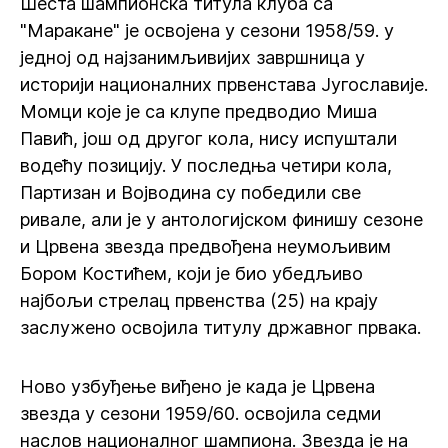
Шеста шампионска титула клуба са
"Маракане" је освојена у сезони 1958/59. у
једној од најзанимљивијих завршница у
историји националних првенстава Југославије.
Момци које је са клупе предводио Миша
Павић, још од другог кола, нису испуштали
водећу позицију. У последња четири кола,
Партизан и Војводина су победили све
ривале, али је у антологијском финишу сезоне
и Црвена звезда предвођена неумољивим
Бором Костићем, који је био убедљиво
најбољи стрелац првенства (25) на крају
заслужено освојила титулу државног првака.
Ново узбуђење виђено је када је Црвена
звезда у сезони 1959/60. освојила седми
наслов националног шампиона. Звезда је на