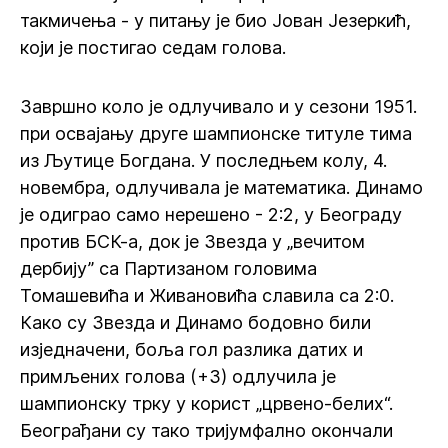
такмичења - у питању је био Јован Језеркић,
који је постигао седам голова.
Завршно коло је одлучивало и у сезони 1951.
при освајању друге шампионске титуле тима
из Љутице Богдана. У последњем колу, 4.
новембра, одлучивала је математика. Динамо
је одиграо само нерешено - 2:2, у Београду
против БСК-а, док је Звезда у „вечитом
дербију” са Партизаном головима
Томашевића и Живановића славила са 2:0.
Како су Звезда и Динамо бодовно били
изједначени, боља гол разлика датих и
примљених голова (+3) одлучила је
шампионску трку у корист „црвено-белих“.
Београђани су тако тријумфално окончали