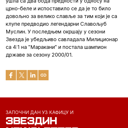
ушла са два бода предности у односу на
црно-беле и испоставило се да је то било
довољно за велико славље за тим који је са
клупе предводио легендарни Славољуб
Муслин. У последњем окршају у сезони
Звезда је убедљиво савладала Милиционар
са 4:1 на "Маракани" и постала шампион
државе за сезону 2000/01.
ЗАПОЧНИ ДАН УЗ КАФИЦУ И
ЗВЕЗДИН