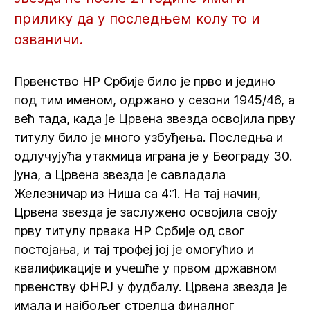
прилику да у последњем колу то и
озваничи.
Првенство НР Србије било је прво и једино
под тим именом, одржано у сезони 1945/46, а
већ тада, када је Црвена звезда освојила прву
титулу било је много узбуђења. Последња и
одлучујућа утакмица играна је у Београду 30.
јуна, а Црвена звезда је савладала
Железничар из Ниша са 4:1. На тај начин,
Црвена звезда је заслужено освојила своју
прву титулу првака НР Србије од свог
постојања, и тај трофеј јој је омогућио и
квалификације и учешће у првом државном
првенству ФНРЈ у фудбалу. Црвена звезда је
имала и најбољег стрелца финалног