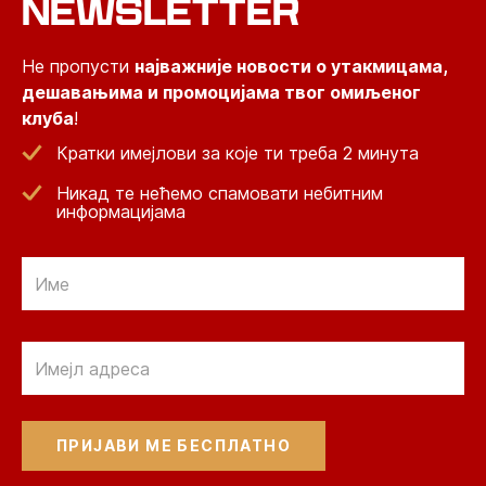
NEWSLETTER
Не пропусти
најважније новости о утакмицама,
дешавањима и промоцијама твог омиљеног
клуба
!
Кратки имејлови за које ти треба 2 минута
Никад те нећемо спамовати небитним
информацијама
Email
Email