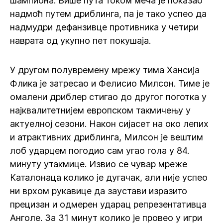
шампиона. Више пута током меча је показао
надмоћ путем дриблинга, па је тако успео да
надмудри дефанзивце противника у четири
наврата од укупно пет покушаја.
У другом полувремену мрежу тима Хансија
Флика је затресао и Фелисио Милсон. Тиме је
омалени дриблер стигао до другог поготка у
најквалитетнијем европском такмичењу у
актуелној сезони. Након сијасет на око лепих
и атрактивних дриблинга, Милсон је вештим
лоб ударцем погодио сам угао гола у 84.
минуту утакмице. Извио се чувар мреже
Каталонаца колико је дугачак, али није успео
ни врхом рукавице да заустави изразито
прецизан и одмерен ударац репрезентативца
Анголе. За 31 минут колико је провео у игри