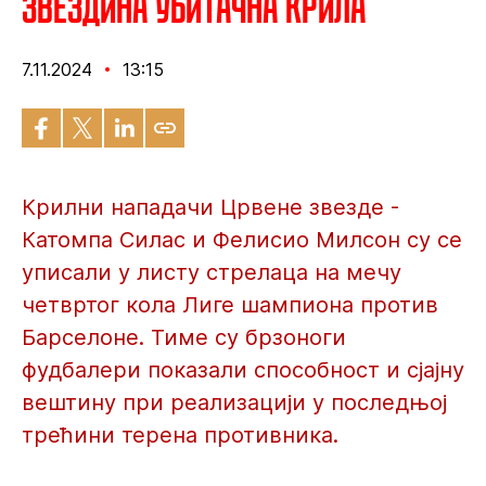
Звездина убитачна крила
7.11.2024
13:15
Крилни нападачи Црвене звезде -
Катомпа Силас и Фелисио Милсон су се
уписали у листу стрелаца на мечу
четвртог кола Лиге шампиона против
Барселоне. Тиме су брзоноги
фудбалери показали способност и сјајну
вештину при реализацији у последњој
трећини терена противника.