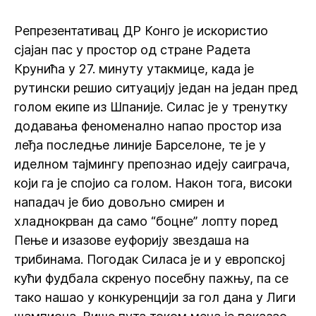
Репрезентативац ДР Конго је искористио
сјајан пас у простор од стране Радета
Крунића у 27. минуту утакмице, када је
рутински решио ситуацију један на један пред
голом екипе из Шпаније. Силас је у тренутку
додавања феноменално напао простор иза
леђа последње линије Барселоне, те је у
иделном тајмингу препознао идеју саиграча,
који га је спојио са голом. Након тога, високи
нападач је био довољно смирен и
хладнокрван да само “боцне” лопту поред
Пење и изазове еуфорију звездаша на
трибинама. Погодак Силаса је и у европској
кући фудбала скренуо посебну пажњу, па се
тако нашао у конкуренцији за гол дана у Лиги