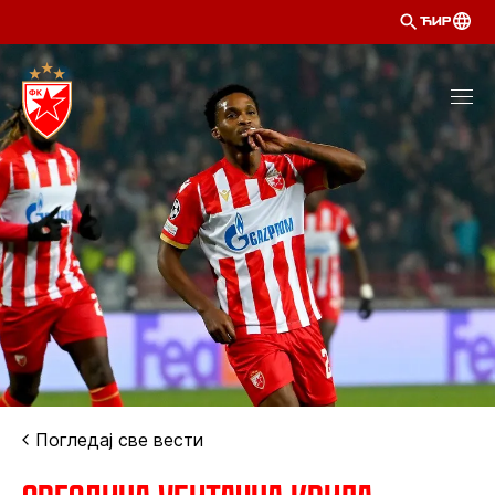
ЋИР
Погледај све вести