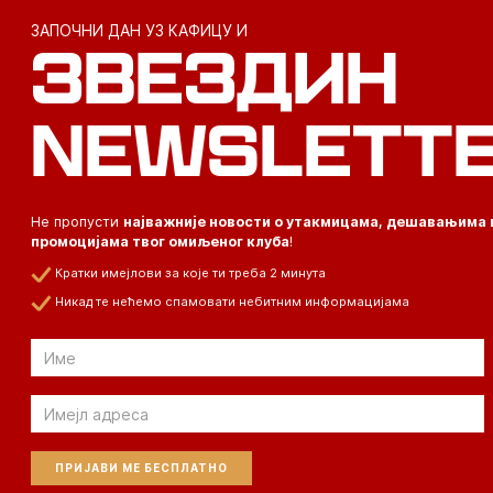
ЗАПОЧНИ ДАН УЗ КАФИЦУ И
ЗВЕЗДИН
NEWSLETT
Не пропусти
најважније новости о утакмицама, дешавањима 
промоцијама твог омиљеног клуба
!
Кратки имејлови за које ти треба 2 минута
Никад те нећемо спамовати небитним информацијама
Email
Email