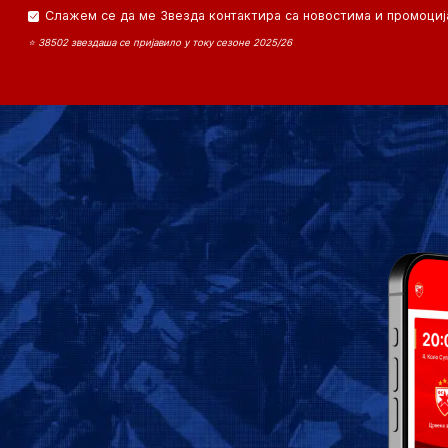
Слажем се да ме Звезда контактира са новостима и промоциј
⭐ 38502 звездаша се пријавило у току сезоне 2025/26