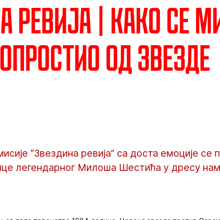
а ревија | Како се 
опростио од Звезде
исије “Звездина ревија” са доста емоције се
ице легендарног Милоша Шестића у дресу на