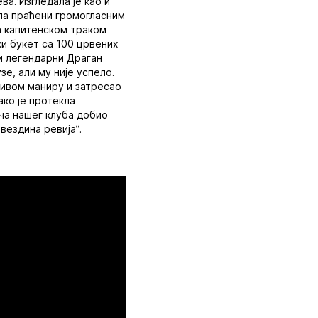
а. Изгледала је као и
ела праћени громогласним
а капитенском траком
ки букет са 100 црвених
 и легендарни Драган
зе, али му није успело.
љивом маниру и затресао
ко је протекла
ача нашег клуба добио
вездина ревија”.