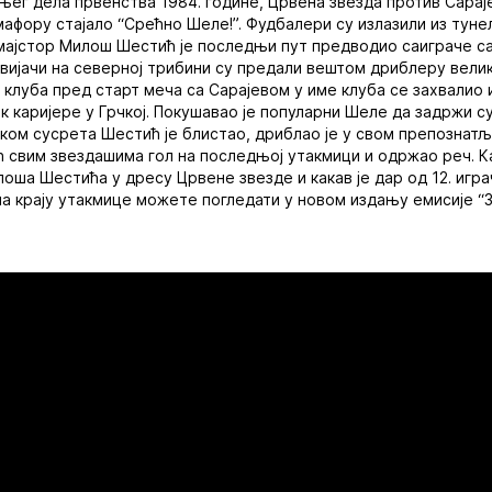
ег дела првенства 1984. године, Црвена звезда против Сарајев
семафору стајало “Срећно Шеле!”. Фудбалери су излазили из тун
емајстор Милош Шестић је последњи пут предводио саиграче с
навијачи на северној трибини су предали вештом дриблеру вели
е клуба пред старт меча са Сарајевом у име клуба се захвалио
к каријере у Грчкој. Покушавао је популарни Шеле да задржи су
оком сусрета Шестић је блистао, дриблао је у свом препознат
 свим звездашима гол на последњој утакмици и одржао реч. Ка
оша Шестића у дресу Црвене звезде и какав је дар од 12. игр
а крају утакмице можете погледати у новом издању емисије “З