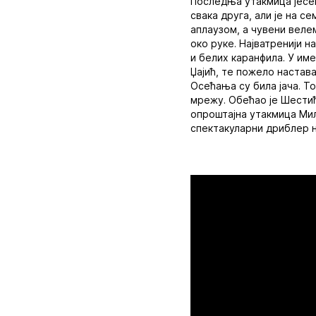
Последња утакмица јесењ
свака друга, али је на 
аплаузом, а чувени вел
око руке. Најватренији 
и белих каранфила. У им
Џајић, те пожело настава
Осећања су била јача. Т
мрежу. Обећао је Шестић
опроштајна утакмица Мил
спектакуларни дриблер н