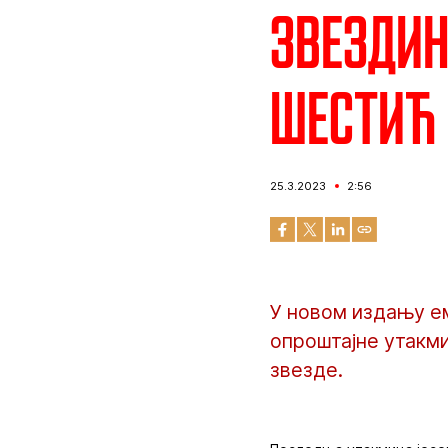
Звездин
Шестић 
25.3.2023
2:56
У новом издању ем
опроштајне утакм
звезде.