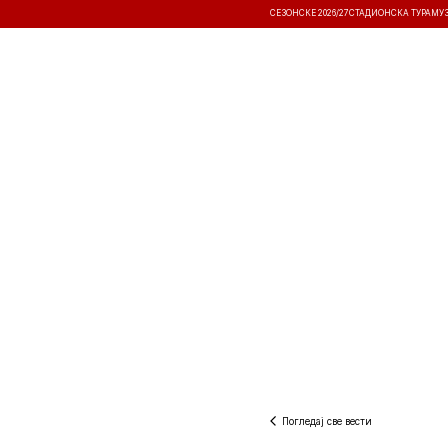
СЕЗОНСКЕ 2026/27
СТАДИОНСКА ТУРА
МУ
ВЕСТИ
ТАКМИЧЕЊА
РЕЗУЛТА
Погледај све вести