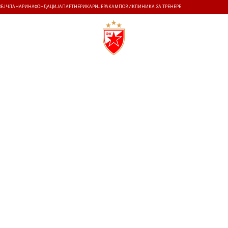
ЗЕЈ
ЧЛАНАРИНА
ФОНДАЦИЈА
ПАРТНЕРИ
КАРИЈЕРА
КАМПОВИ
КЛИНИКА ЗА ТРЕНЕРЕ
ТИ
ИСТОРИЈА
Т