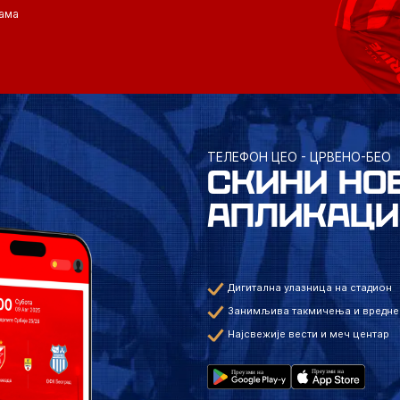
ама
ТЕЛЕФОН ЦЕО - ЦРВЕНО-БЕО
СКИНИ НО
АПЛИКАЦИ
Дигитална улазница на стадион
Занимљива такмичења и вредне
Најсвежије вести и меч центар