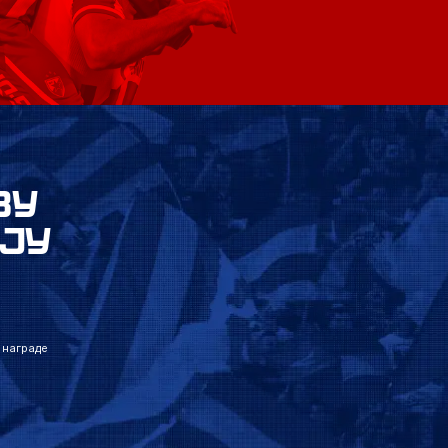
ВУ
ЈУ
 награде