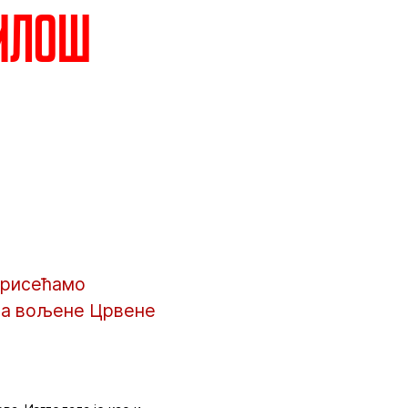
Милош
 присећамо
ма вољене Црвене