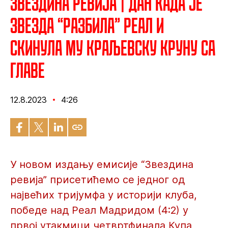
Звездина ревија | Дан када је
Звезда “разбила” Реал и
скинула му краљевску круну са
главе
12.8.2023
4:26
У новом издању емисије “Звездина
ревија” присетићемо се једног од
највећих тријумфа у историји клуба,
победе над Реал Мадридом (4:2) у
првој утакмици четвртфинала Купа