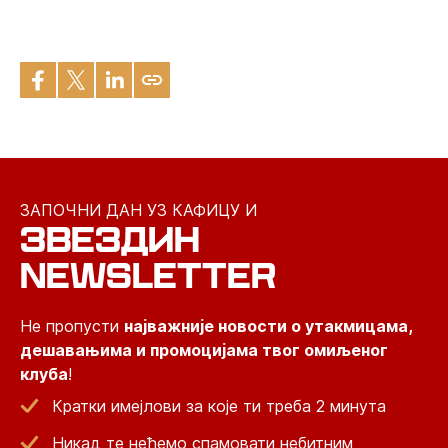
ЗАПОЧНИ ДАН УЗ КАФИЦУ И
ЗВЕЗДИН
NEWSLETTER
Не пропусти
најважније новости о утакмицама,
дешавањима и промоцијама твог омиљеног
клуба
!
Кратки имејлови за које ти треба 2 минута
Никад те нећемо спамовати небитним