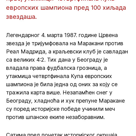
европских шампиона пред 100 хиљада
звездаша.
Легендарног 4. марта 1987. године Црвена
звезда је тријумфовала на Маракани против
Реал Мадрида, а краљевски клуб је савладан
са великих 4:2. Тих дана у Београду је
владала права фудбалска грозница, а
утакмица четвртфинала Купа европских
шампиона је била једна од оних за коју се
тражила карта више. Незапамћен снег у
Београду, хладноћа и хук препуне Маракане
су поред историјске победе учинили меч
против шпанске екипе незаборавним.
Сатима пред почетак историјског окршаја