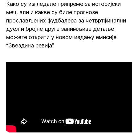
Како су изгледале припреме за историјски
меч, али и какве су биле прогнозе
прослављених фудбалера за четвртфинални
дуел и бројне друге занимљиве детаље
можете открити у новом издању емисије
“Звездина ревија”.