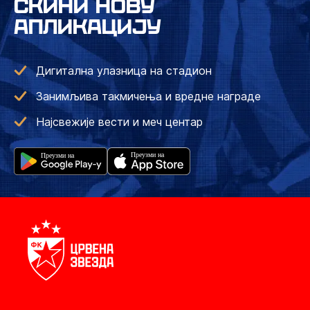
СКИНИ НОВУ
АПЛИКАЦИЈУ
Дигитална улазница на стадион
Занимљива такмичења и вредне награде
Најсвежије вести и меч центар