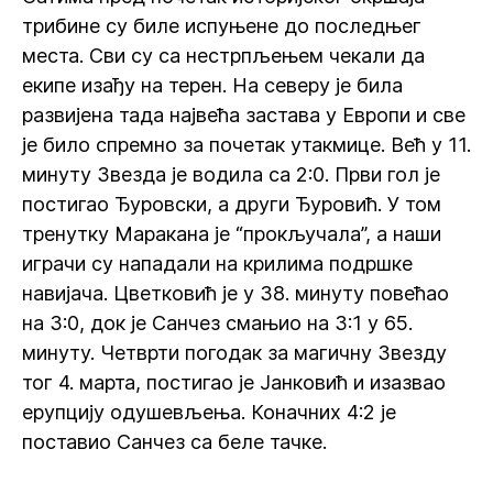
трибине су биле испуњене до последњег
места. Сви су са нестрпљењем чекали да
екипе изађу на терен. На северу је била
развијена тада највећа застава у Европи и све
је било спремно за почетак утакмице. Већ у 11.
минуту Звезда је водила са 2:0. Први гол је
постигао Ђуровски, а други Ђуровић. У том
тренутку Маракана је “прокључала”, а наши
играчи су нападали на крилима подршке
навијача. Цветковић је у 38. минуту повећао
на 3:0, док је Санчез смањио на 3:1 у 65.
минуту. Четврти погодак за магичну Звезду
тог 4. марта, постигао је Јанковић и изазвао
ерупцију одушевљења. Коначних 4:2 је
поставио Санчез са беле тачке.