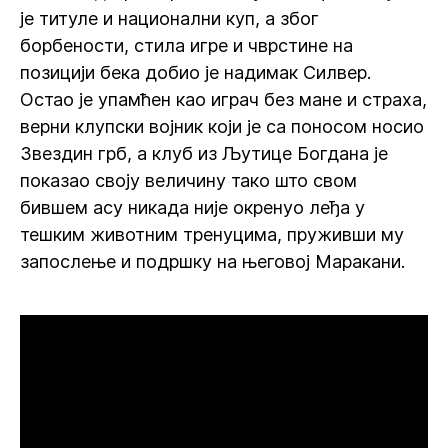
је титуле и национални куп, а због
борбености, стила игре и чврстине на
позицији бека добио је надимак Силвер.
Остао је упамћен као играч без мане и страха,
верни клупски војник који је са поносом носио
Звездин грб, а клуб из Љутице Богдана је
показао своју величину тако што свом
бившем асу никада није окренуо леђа у
тешким животним тренуцима, пруживши му
запослење и подршку на његовој Маракани.