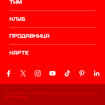
ТИМ
Клуб
продавница
Карте
Copyright © 2011 -
2026
ФК Црвена звезда званични портал. Сва
права задржана.