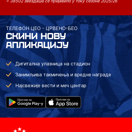
⭐ 38502 звездаша се пријавило у току сезоне 2025/26
ТЕЛЕФОН ЦЕО - ЦРВЕНО-БЕО
СКИНИ НОВУ
АПЛИКАЦИЈУ
Дигитална улазница на стадион
Занимљива такмичења и вредне награде
Најсвежије вести и меч центар