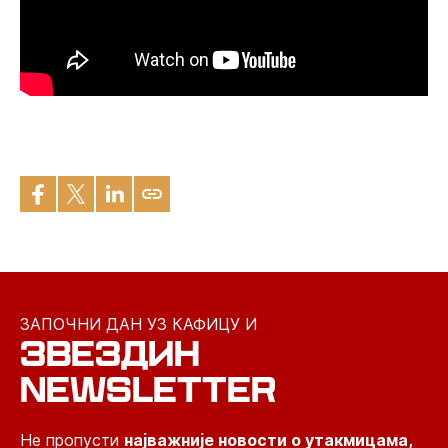
ЗАПОЧНИ ДАН УЗ КАФИЦУ И
ЗВЕЗДИН
NEWSLETTER
Не пропусти
најважније новости о утакмицама,