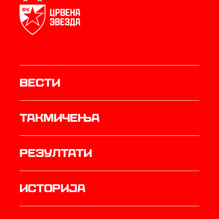
Вести
Такмичења
резултати
историја