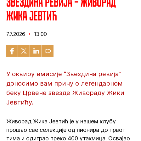
Звездина ревија – Живорад
Жика Јевтић
7.7.2026
13:00
У оквиру емисије “Звездина ревија”
доносимо вам причу о легендарном
беку Црвене звезде Живораду Жики
Јевтићу.
Живорад Жика Јевтић је у нашем клубу
прошао све селекције од пионира до првог
тима и одиграо преко 400 утакмица. Освајао