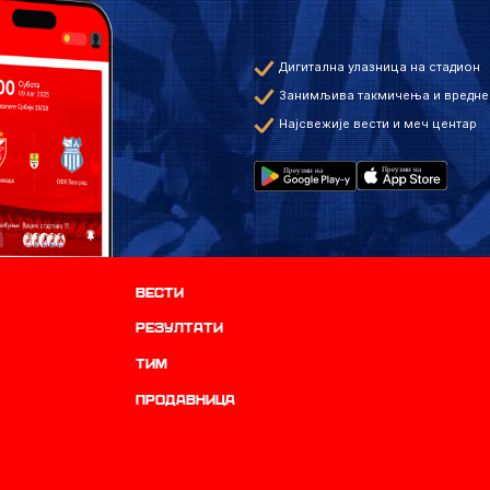
Дигитална улазница на стадион
Занимљива такмичења и вредне
Најсвежије вести и меч центар
Вести
резултати
ТИМ
продавница