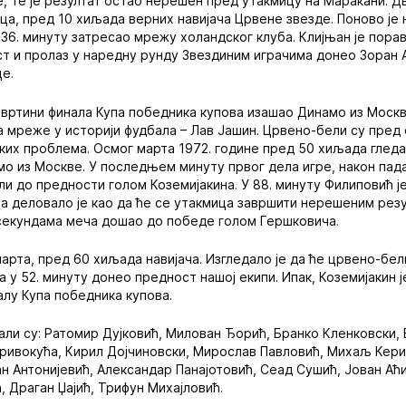
е, те је резултат остао нерешен пред утакмицу на Маракани. 
ица, пред 10 хиљада верних навијача Црвене звезде. Поново је
у 36. минуту затресао мрежу холандског клуба. Клијњан је порав
ост и пролаз у наредну рунду Звездиним играчима донео Зоран 
це.
етвртини финала Купа победника купова изашао Динамо из Москв
а мреже у историји фудбала – Лав Јашин. Црвено-бели су пред 
ких проблема. Осмог марта 1972. године пред 50 хиљада глед
мо из Москве. У последњем минуту првог дела игре, након пад
и до предности голом Коземијакина. У 88. минуту Филиповић је
ча деловало је као да ће се утакмица завршити нерешеним рез
секундама меча дошао до победе голом Гершковича.
 марта, пред 60 хиљада навијача. Изгледало је да ће црвено-бе
 у 52. минуту донео предност нашој екипи. Ипак, Коземијакин ј
лу Купа победника купова.
али су: Ратомир Дујковић, Милован Ђорић, Бранко Кленковски,
ривокућа, Кирил Дојчиновски, Мирослав Павловић, Михаљ Кери
н Антонијевић, Александар Панајотовић, Сеад Сушић, Јован Аћ
, Драган Џајић, Трифун Михајловић.