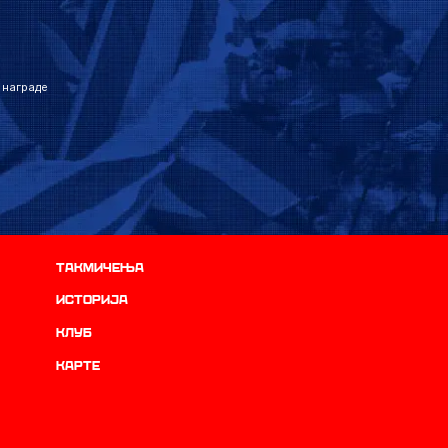
 награде
Такмичења
историја
Клуб
Карте