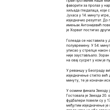
Први противник наше еки
фаворити за пролаз у на
хиљада гледалаца, који 
Јухаса у 14. минуту игре
изједначио резултат. До
имењак Антонијевић повећ
је Хорват постигао друг
Голеада се наставила у д
полувремену. У 54. мину
уписао у стрелце након 
није заустављало. Зоран
на овај сусрет у ком је 
У реваншу у Београду виђ
изједначење стигло већ д
минуту, те је коначан ис
У осмини финала Звезду 
Гостовала је Звезда 20. 
фудбалери повели су у 1
међутим изједначење је 