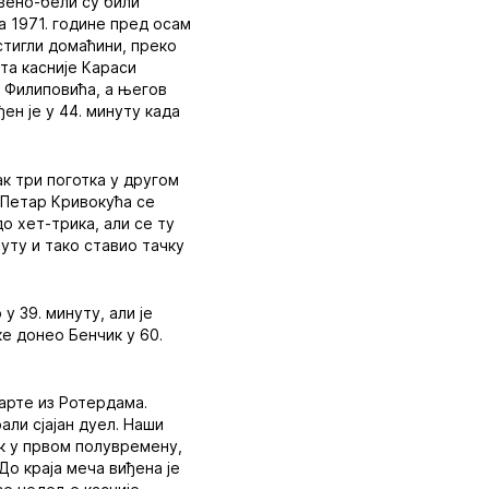
рвено-бели су били
а 1971. године пред осам
стигли домаћини, преко
ута касније Караси
а Филиповића, а његов
ен је у 44. минуту када
ак три поготка у другом
. Петар Кривокућа се
о хет-трика, али се ту
уту и тако ставио тачку
у 39. минуту, али је
ке донео Бенчик у 60.
парте из Ротердама.
али сјајан дуел. Наши
ак у првом полувремену,
До краја меча виђена је