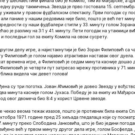
пе у шеснаестини финала био је Комило, тим из Мађарске, а ц
редну рунду такмичења. Звезда је прво гостовала 15. септембр
су уживали у правом фудбалском спектаклу. Први погодак су по
, али панике у нашим редовима није било, пошто је већ пет мин
 предности су наши фудбалери стигли у 33. минуту голом Зоран
ао је разлику на 3:1 у 41. минуту. Пети погодак на утакмици виђ
и и последњи гол за екипу Комила на овом сусрету.
ругом делу игре, а најистакнутији је био Зоран Филиповић са ч
ту Филиповић је голом најавио атрактиван наставак овог дуела
сат времена игре, а Филиповић је седам минута касније дошао д
 Филиповић је четврти пут затресао мрежу противника у 71. мин
публика видела чак девет голова!
ена су три поготка. Јован Аћимовић је довео Звезду у вођство 
ва минута касније голом Јухаса. Победу је за екипу из Мађарс
ход овог двомеча био 8:4 у корист Црвене звезде.
је чекао веома тежак изазов, пошто је противник била екипа С
октобра 1971. године пред 25 хиљада гледалаца који су посматр
7. минуту преко Слободана Јанковића, што је био једини погод
виђено већ у првом минуту другог дела игре, голом Босфелда. 