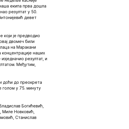
Две недеље касније
 наша екипа прва дошла
нао резултат у 50.
Антонијевић девет
е који је предводио
овај двомеч били
алаца на Маракани
а концентрације наших
 изједначио резултат, и
ултатом. Међутим,
ли доћи до преокрета
е голом у 75. минуту
 Владислав Богићевић,
, Миле Новковић,
имовић, Станислав