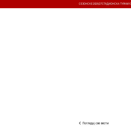
СЕЗОНСКЕ 2026/27
СТАДИОНСКА ТУРА
МУ
ВЕСТИ
ТАКМИЧЕЊА
РЕЗУЛТА
Погледај све вести