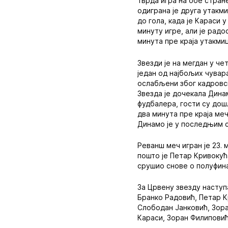
тврда игра на обе стран
одиграна је друга утакм
до гола, када је Караси 
минуту игре, али је рад
минута пре краја утакми
Звезди је на мегдан у ч
један од најбољих чувар
ослабљени због кадровс
Звезда је дочекала Дина
фудбалера, гости су дошл
два минута пре краја ме
Динамо је у последњим 
Реванш меч игран је 23.
пошто је Петар Кривокућа
срушио снове о полуфина
За Црвену звезду наступ
Бранко Радовић, Петар К
Слободан Јанковић, Зора
Караси, Зоран Филиповић