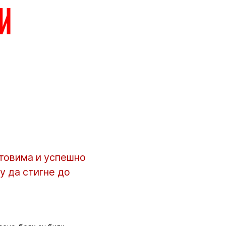
 и
нтовима и успешно
у да стигне до