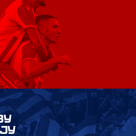
ВУ
ЈУ