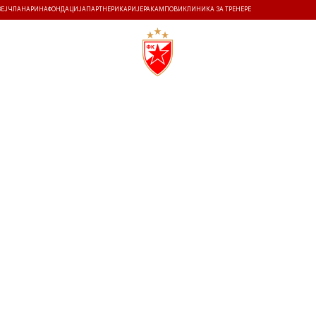
ЗЕЈ
ЧЛАНАРИНА
ФОНДАЦИЈА
ПАРТНЕРИ
КАРИЈЕРА
КАМПОВИ
КЛИНИКА ЗА ТРЕНЕРЕ
ТИ
ИСТОРИЈА
Т