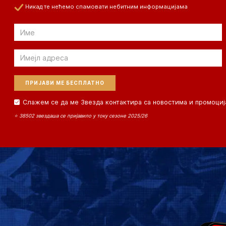
Никад те нећемо спамовати небитним информацијама
Email
Email
Слажем се да ме Звезда контактира са новостима и промоциј
⭐ 38502 звездаша се пријавило у току сезоне 2025/26