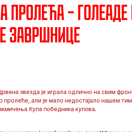
а пролећа – Голеаде
е завршнице
 Црвена звезда је играла одлично на свим фро
 пролеће, али је мало недостајало нашем тим
акмичења Купа победника купова.