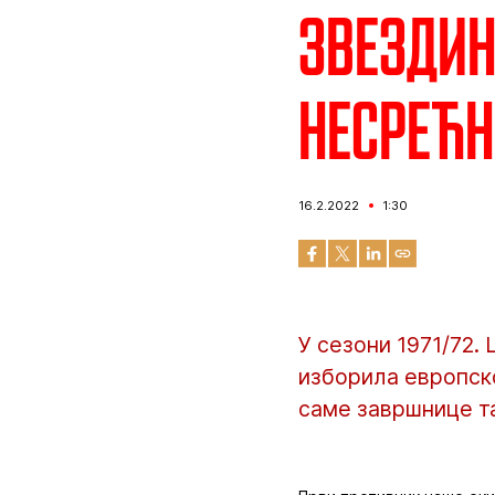
Звездин
несрећн
16.2.2022
1:30
У сезони 1971/72.
изборила европско
саме завршнице т