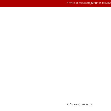
СЕЗОНСКЕ 2026/27
СТАДИОНСКА ТУРА
МУ
ВЕСТИ
ТАКМИЧЕЊА
РЕЗУЛТА
Погледај све вести