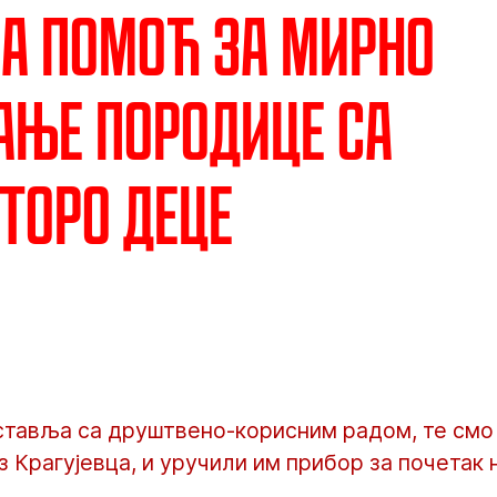
а помоћ за мирно
ње породице са
торо деце
ставља са друштвено-корисним радом, те смо
 Крагујевца, и уручили им прибор за почетак