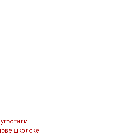
 угостили
 нове школске