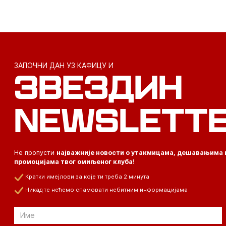
ЗАПОЧНИ ДАН УЗ КАФИЦУ И
ЗВЕЗДИН
NEWSLETT
Не пропусти
најважније новости о утакмицама, дешавањима 
промоцијама твог омиљеног клуба
!
Кратки имејлови за које ти треба 2 минута
Никад те нећемо спамовати небитним информацијама
Email