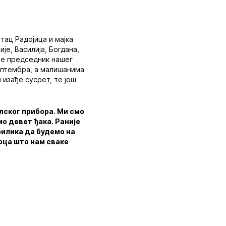
тац Радојица и мајка
је, Василија, Богдана,
је председник нашег
септембра, а малишанима
 изађе сусрет, те још
лског прибора. Ми смо
о девет ђака. Раније
рилика да будемо на
срца што нам сваке