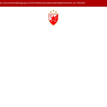
ЗЕЈ
ЧЛАНАРИНА
ФОНДАЦИЈА
ПАРТНЕРИ
КАРИЈЕРА
КАМПОВИ
КЛИНИКА ЗА ТРЕНЕРЕ
ТИ
ИСТОРИЈА
Т