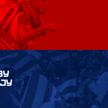
ВУ
ЈУ