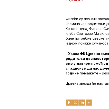
Филићи су познати звезда
Јасмина као родитељи дв
Константина, Филипа, Си
клуба Светозар Мијаилов
биле потребне свеске, пе
једном покаже хуманост 
-
Хвала ФК Црвена звез
родитељи дванаесторо д
смо углавном помоћ од 
стадиону и да нас доче
године помажете
– рекл
Црвена звезда ће настав