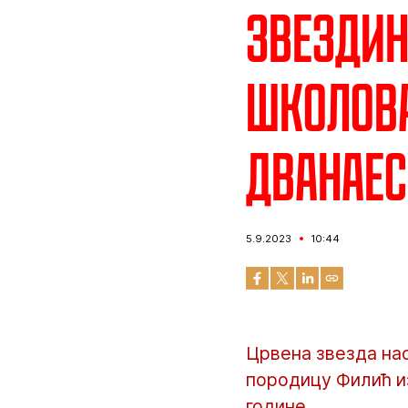
Звездин
школова
дванаес
5.9.2023
10:44
Црвена звезда на
породицу Филић из
године.