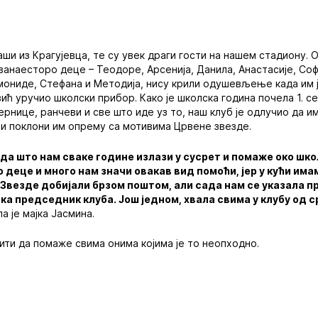
ши из Крагујевца, те су увек драги гости на нашем стадиону. О
анаесторо деце – Теодоре, Арсенија, Данила, Анастасије, Софи
мониде, Стефана и Методија, нису крили одушевљење када им 
ић уручио школски прибор. Како је школска година почела 1. 
рнице, ранчеви и све што иде уз то, наш клуб је одлучио да им
и поклони им опрему са мотивима Црвене звезде.
да што нам сваке године излази у сусрет и помаже око шко
еце и много нам значи овакав вид помоћи, јер у кући имам
Звезде добијали брзом поштом, али сада нам се указала п
ка председник клуба. Још једном, хвала свима у клубу од 
а је мајка Јасмина.
ити да помаже свима онима којима је то неопходно.