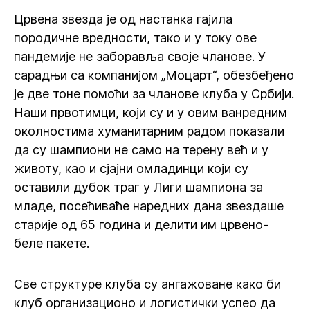
Црвена звезда је од настанка гајила
породичне вредности, тако и у току ове
пандемије не заборавља своје чланове. У
сарадњи са компанијом „Моцарт“, обезбеђено
је две тоне помоћи за чланове клуба у Србији.
Наши првотимци, који су и у овим ванредним
околностима хуманитарним радом показали
да су шампиони не само на терену већ и у
животу, као и сјајни омладинци који су
оставили дубок траг у Лиги шампиона за
младе, посећиваће наредних дана звездаше
старије од 65 година и делити им црвено-
беле пакете.
Све структуре клуба су ангажоване како би
клуб организационо и логистички успео да