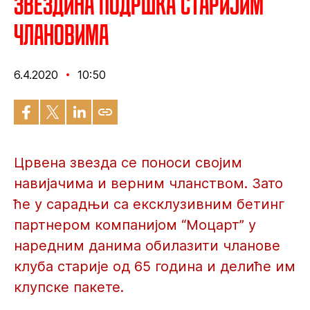
Звездина подршка старијим
члановима
6.4.2020
10:50
Црвена звезда се поноси својим
навијачима и верним чланством. Зато
ће у сарадњи са ексклузивним бетинг
партнером компанијом “Моцарт” у
наредним данима обилазити чланове
клуба старије од 65 година и делиће им
клупске пакете.