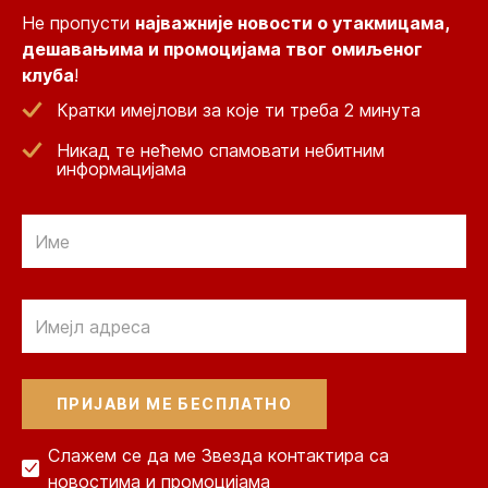
Не пропусти
најважније новости о утакмицама,
дешавањима и промоцијама твог омиљеног
клуба
!
Кратки имејлови за које ти треба 2 минута
Никад те нећемо спамовати небитним
информацијама
Email
Email
Слажем се да ме Звезда контактира са
новостима и промоцијама