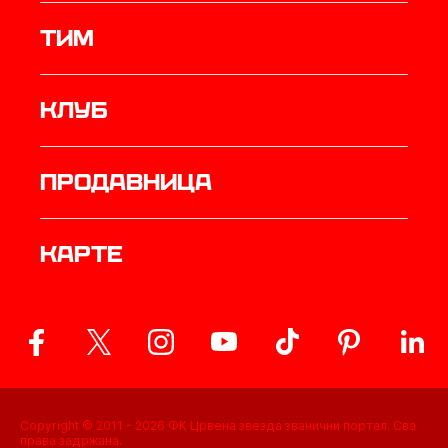
ТИМ
Клуб
продавница
Карте
Copyright © 2011 -
2026
ФК Црвена звезда званични портал. Сва
права задржана.