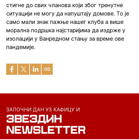
стигне до свих чланова који због тренутне
ситуацији не могу да напуштају домове. То је
само мали знак пажње нашег клуба а више
морална подршка најстаријима да издрже у
изолацији у Ванредном стању за време ове
пандемије.
ЗАПОЧНИ ДАН УЗ КАФИЦУ И
ЗВЕЗДИН
NEWSLETTER