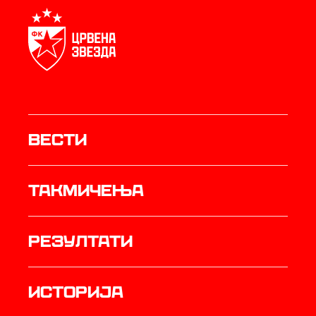
Вести
Такмичења
резултати
историја